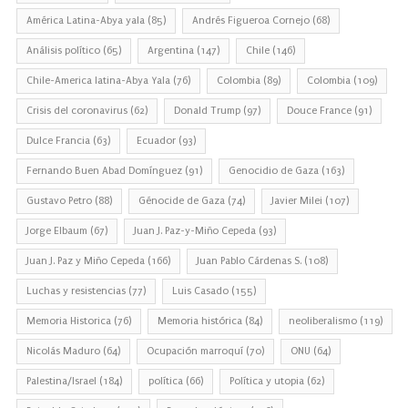
América Latina-Abya yala
(85)
Andrés Figueroa Cornejo
(68)
Análisis político
(65)
Argentina
(147)
Chile
(146)
Chile-America latina-Abya Yala
(76)
Colombia
(89)
Colombia
(109)
Crisis del coronavirus
(62)
Donald Trump
(97)
Douce France
(91)
Dulce Francia
(63)
Ecuador
(93)
Fernando Buen Abad Domínguez
(91)
Genocidio de Gaza
(163)
Gustavo Petro
(88)
Génocide de Gaza
(74)
Javier Milei
(107)
Jorge Elbaum
(67)
Juan J. Paz-y-Miño Cepeda
(93)
Juan J. Paz y Miño Cepeda
(166)
Juan Pablo Cárdenas S.
(108)
Luchas y resistencias
(77)
Luis Casado
(155)
Memoria Historica
(76)
Memoria histórica
(84)
neoliberalismo
(119)
Nicolás Maduro
(64)
Ocupación marroquí
(70)
ONU
(64)
Palestina/Israel
(184)
política
(66)
Política y utopia
(62)