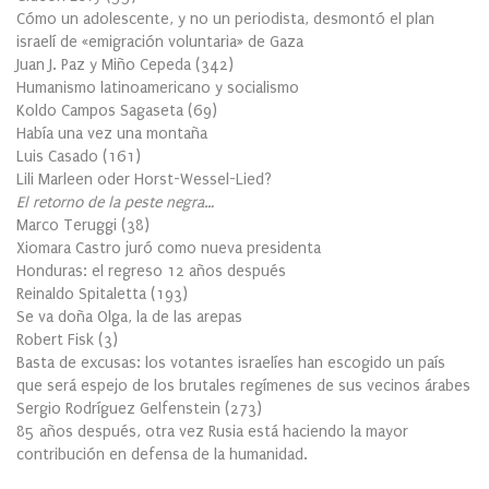
Cómo un adolescente, y no un periodista, desmontó el plan
israelí de «emigración voluntaria» de Gaza
Juan J. Paz y Miño Cepeda
(
342
)
Humanismo latinoamericano y socialismo
Koldo Campos Sagaseta
(
69
)
Había una vez una montaña
Luis Casado
(
161
)
Lili Marleen oder Horst-Wessel-Lied?
El retorno de la peste negra…
Marco Teruggi
(
38
)
Xiomara Castro juró como nueva presidenta
Honduras: el regreso 12 años después
Reinaldo Spitaletta
(
193
)
Se va doña Olga, la de las arepas
Robert Fisk
(
3
)
Basta de excusas: los votantes israelíes han escogido un país
que será espejo de los brutales regímenes de sus vecinos árabes
Sergio Rodríguez Gelfenstein
(
273
)
85 años después, otra vez Rusia está haciendo la mayor
contribución en defensa de la humanidad.