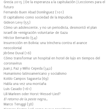
Grecia 2015 | De la esperanza a la capitulación | Lecciones para el
futuro
Fernando Buen Abad Domínguez
(
101
)
El capitalismo como sociedad de la Impudicia
Gideon Levy
(
55
)
Cómo un adolescente, y no un periodista, desmontó el plan
israelí de «emigración voluntaria» de Gaza
Héctor Bernardo
(
54
)
Insurrección en Bolivia: una trinchera contra el avance
neocolonial
Jérôme Duval
(
16
)
Cómo transformar un hospital en hotel de lujo en tiempos del
coronavirus
Juan J. Paz y Miño Cepeda
(
342
)
Humanismo latinoamericano y socialismo
Koldo Campos Sagaseta
(
69
)
Había una vez una montaña
Luis Casado
(
161
)
Lili Marleen oder Horst-Wessel-Lied?
El retorno de la peste negra…
Marco Teruggi
(
38
)