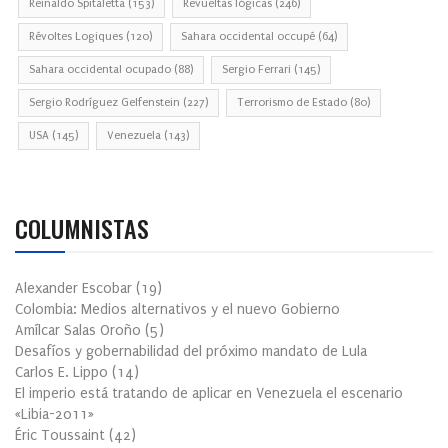
Reinaldo Spitaletta
(153)
Revueltas lógicas
(246)
Révoltes Logiques
(120)
Sahara occidental occupé
(64)
Sahara occidental ocupado
(88)
Sergio Ferrari
(145)
Sergio Rodríguez Gelfenstein
(227)
Terrorismo de Estado
(80)
USA
(145)
Venezuela
(143)
COLUMNISTAS
Alexander Escobar
(
19
)
Colombia: Medios alternativos y el nuevo Gobierno
Amílcar Salas Oroño
(
5
)
Desafíos y gobernabilidad del próximo mandato de Lula
Carlos E. Lippo
(
14
)
El imperio está tratando de aplicar en Venezuela el escenario
«Libia-2011»
Éric Toussaint
(
42
)