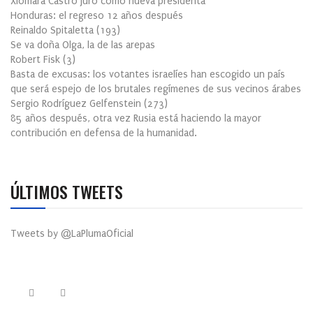
Xiomara Castro juró como nueva presidenta
Honduras: el regreso 12 años después
Reinaldo Spitaletta
(
193
)
Se va doña Olga, la de las arepas
Robert Fisk
(
3
)
Basta de excusas: los votantes israelíes han escogido un país
que será espejo de los brutales regímenes de sus vecinos árabes
Sergio Rodríguez Gelfenstein
(
273
)
85 años después, otra vez Rusia está haciendo la mayor
contribución en defensa de la humanidad.
ÚLTIMOS TWEETS
Tweets by @LaPlumaOficial