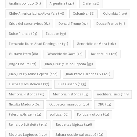
Análisis político
(65)
Argentina
(147)
Chile
(146)
Chile-America latina-Abya Yala
(76)
Colombia
(88)
Colombia
(109)
Crisis del coronavirus
(62)
Donald Trump
(97)
Douce France
(91)
Dulce Francia
(63)
Ecuador
(93)
Fernando Buen Abad Domínguez
(91)
Genocidio de Gaza
(162)
Gustavo Petro
(88)
Génocide de Gaza
(74)
Javier Milei
(107)
Jorge Elbaum
(67)
Juan J. Paz-y-Miño Cepeda
(93)
Juan J. Paz y Miño Cepeda
(166)
Juan Pablo Cárdenas S.
(108)
Luchas y resistencias
(77)
Luis Casado
(155)
Memoria Historica
(76)
Memoria histórica
(84)
neoliberalismo
(119)
Nicolás Maduro
(64)
Ocupación marroquí
(70)
ONU
(64)
Palestina/Israel
(184)
política
(66)
Política y utopia
(62)
Reinaldo Spitaletta
(152)
Revueltas lógicas
(246)
Révoltes Logiques
(120)
Sahara occidental occupé
(64)