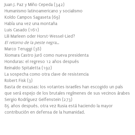
Juan J. Paz y Miño Cepeda
(
342
)
Humanismo latinoamericano y socialismo
Koldo Campos Sagaseta
(
69
)
Había una vez una montaña
Luis Casado
(
161
)
Lili Marleen oder Horst-Wessel-Lied?
El retorno de la peste negra…
Marco Teruggi
(
38
)
Xiomara Castro juró como nueva presidenta
Honduras: el regreso 12 años después
Reinaldo Spitaletta
(
192
)
La sospecha como otra clave de resistencia
Robert Fisk
(
3
)
Basta de excusas: los votantes israelíes han escogido un país
que será espejo de los brutales regímenes de sus vecinos árabes
Sergio Rodríguez Gelfenstein
(
273
)
85 años después, otra vez Rusia está haciendo la mayor
contribución en defensa de la humanidad.