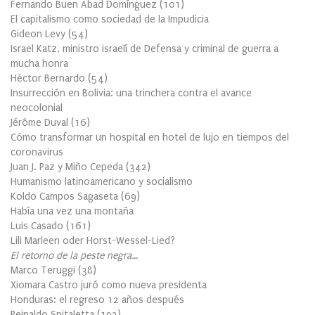
Fernando Buen Abad Domínguez
(
101
)
El capitalismo como sociedad de la Impudicia
Gideon Levy
(
54
)
Israel Katz, ministro israelí de Defensa y criminal de guerra a
mucha honra
Héctor Bernardo
(
54
)
Insurrección en Bolivia: una trinchera contra el avance
neocolonial
Jérôme Duval
(
16
)
Cómo transformar un hospital en hotel de lujo en tiempos del
coronavirus
Juan J. Paz y Miño Cepeda
(
342
)
Humanismo latinoamericano y socialismo
Koldo Campos Sagaseta
(
69
)
Había una vez una montaña
Luis Casado
(
161
)
Lili Marleen oder Horst-Wessel-Lied?
El retorno de la peste negra…
Marco Teruggi
(
38
)
Xiomara Castro juró como nueva presidenta
Honduras: el regreso 12 años después
Reinaldo Spitaletta
(
192
)