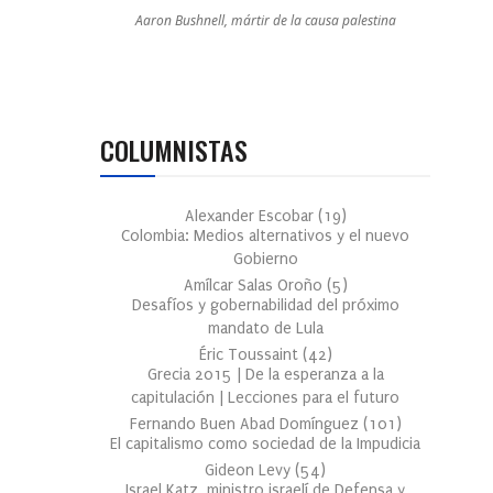
Aaron Bushnell, mártir de la causa palestina
COLUMNISTAS
Alexander Escobar
(
19
)
Colombia: Medios alternativos y el nuevo
Gobierno
Amílcar Salas Oroño
(
5
)
Desafíos y gobernabilidad del próximo
mandato de Lula
Éric Toussaint
(
42
)
Grecia 2015 | De la esperanza a la
capitulación | Lecciones para el futuro
Fernando Buen Abad Domínguez
(
101
)
El capitalismo como sociedad de la Impudicia
Gideon Levy
(
54
)
Israel Katz, ministro israelí de Defensa y