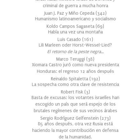
criminal de guerra a mucha honra
Juan J. Paz y Miño Cepeda
(
342
)
Humanismo latinoamericano y socialismo
Koldo Campos Sagaseta
(
69
)
Había una vez una montaña
Luis Casado
(
161
)
Lili Marleen oder Horst-Wessel-Lied?
El retorno de la peste negra…
Marco Teruggi
(
38
)
Xiomara Castro juró como nueva presidenta
Honduras: el regreso 12 años después
Reinaldo Spitaletta
(
192
)
La sospecha como otra clave de resistencia
Robert Fisk
(
3
)
Basta de excusas: los votantes israelíes han
escogido un país que será espejo de los
brutales regímenes de sus vecinos árabes
Sergio Rodríguez Gelfenstein
(
273
)
85 años después, otra vez Rusia está
haciendo la mayor contribución en defensa
de la humanidad.