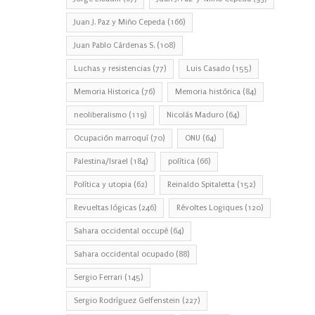
Juan J. Paz y Miño Cepeda
(166)
Juan Pablo Cárdenas S.
(108)
Luchas y resistencias
(77)
Luis Casado
(155)
Memoria Historica
(76)
Memoria histórica
(84)
neoliberalismo
(119)
Nicolás Maduro
(64)
Ocupación marroquí
(70)
ONU
(64)
Palestina/Israel
(184)
política
(66)
Política y utopia
(62)
Reinaldo Spitaletta
(152)
Revueltas lógicas
(246)
Révoltes Logiques
(120)
Sahara occidental occupé
(64)
Sahara occidental ocupado
(88)
Sergio Ferrari
(145)
Sergio Rodríguez Gelfenstein
(227)