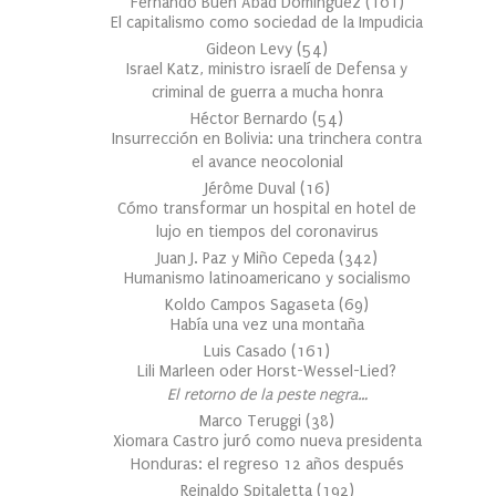
Fernando Buen Abad Domínguez
(
101
)
El capitalismo como sociedad de la Impudicia
Gideon Levy
(
54
)
Israel Katz, ministro israelí de Defensa y
criminal de guerra a mucha honra
Héctor Bernardo
(
54
)
Insurrección en Bolivia: una trinchera contra
el avance neocolonial
Jérôme Duval
(
16
)
Cómo transformar un hospital en hotel de
lujo en tiempos del coronavirus
Juan J. Paz y Miño Cepeda
(
342
)
Humanismo latinoamericano y socialismo
Koldo Campos Sagaseta
(
69
)
Había una vez una montaña
Luis Casado
(
161
)
Lili Marleen oder Horst-Wessel-Lied?
El retorno de la peste negra…
Marco Teruggi
(
38
)
Xiomara Castro juró como nueva presidenta
Honduras: el regreso 12 años después
Reinaldo Spitaletta
(
192
)