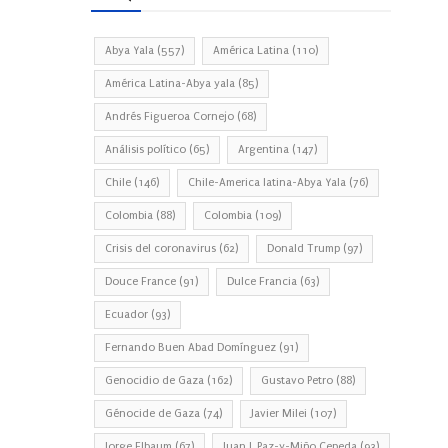
Abya Yala
(557)
América Latina
(110)
América Latina-Abya yala
(85)
Andrés Figueroa Cornejo
(68)
Análisis político
(65)
Argentina
(147)
Chile
(146)
Chile-America latina-Abya Yala
(76)
Colombia
(88)
Colombia
(109)
Crisis del coronavirus
(62)
Donald Trump
(97)
Douce France
(91)
Dulce Francia
(63)
Ecuador
(93)
Fernando Buen Abad Domínguez
(91)
Genocidio de Gaza
(162)
Gustavo Petro
(88)
Génocide de Gaza
(74)
Javier Milei
(107)
Jorge Elbaum
(67)
Juan J. Paz-y-Miño Cepeda
(93)