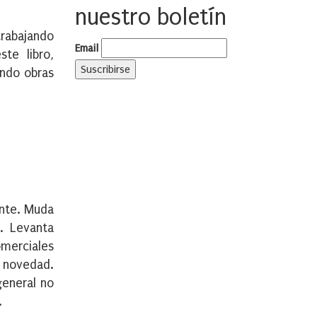
nuestro boletín
trabajando
Email
te libro,
endo obras
ante. Muda
. Levanta
omerciales
a novedad.
general no
.