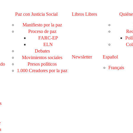
Paz con Justicia Social
Libros Libres
Quiéne
Manifiesto por la paz
Proceso de paz
Red
FARC-EP
Polí
ELN
Col
Debates
Newsletter
Español
Movimientos sociales
ado
Presos políticos
Français
1.000 Creadores por la paz
s
e
a