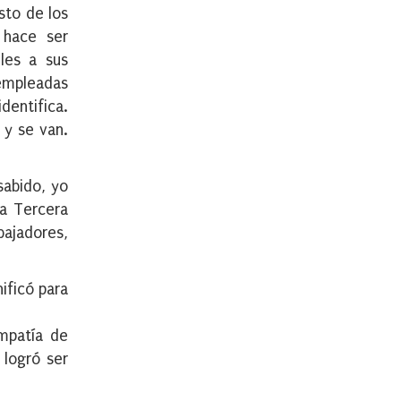
esto de los
 hace ser
les a sus
 empleadas
dentifica.
 y se van.
sabido, yo
la Tercera
bajadores,
nificó para
impatía de
 logró ser