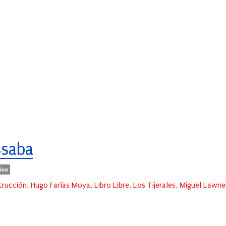
ssaba
ico
trucción
,
Hugo Farías Moya
,
Libro Libre
,
Los Tijerales
,
Miguel Lawne