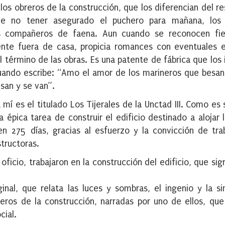
e los obreros de la construcción, que los diferencian del r
ia de no tener asegurado el puchero para mañana, los
sus compañeros de faena. Aun cuando se reconocen fie
mente fuera de casa, propicia romances con eventuales
érmino de las obras. Es una patente de fábrica que los i
cuando escribe: “Amo el amor de los marineros que besan
san y se van”.
 mí es el titulado Los Tijerales de la Unctad III. Como es 
a épica tarea de construir el edificio destinado a alojar 
n 275 días, gracias al esfuerzo y la convicción de tra
tructoras.
oficio, trabajaron en la construcción del edificio, que sig
ginal, que relata las luces y sombras, el ingenio y la s
reros de la construcción, narradas por uno de ellos, que
cial.