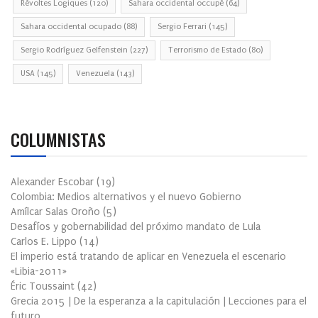
Révoltes Logiques
(120)
Sahara occidental occupé
(64)
Sahara occidental ocupado
(88)
Sergio Ferrari
(145)
Sergio Rodríguez Gelfenstein
(227)
Terrorismo de Estado
(80)
USA
(145)
Venezuela
(143)
COLUMNISTAS
Alexander Escobar
(
19
)
Colombia: Medios alternativos y el nuevo Gobierno
Amílcar Salas Oroño
(
5
)
Desafíos y gobernabilidad del próximo mandato de Lula
Carlos E. Lippo
(
14
)
El imperio está tratando de aplicar en Venezuela el escenario
«Libia-2011»
Éric Toussaint
(
42
)
Grecia 2015 | De la esperanza a la capitulación | Lecciones para el
futuro