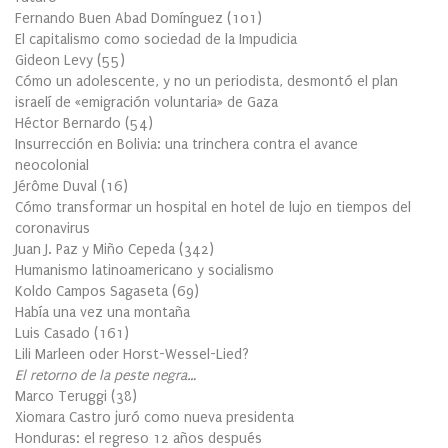
Fernando Buen Abad Domínguez
(
101
)
El capitalismo como sociedad de la Impudicia
Gideon Levy
(
55
)
Cómo un adolescente, y no un periodista, desmontó el plan
israelí de «emigración voluntaria» de Gaza
Héctor Bernardo
(
54
)
Insurrección en Bolivia: una trinchera contra el avance
neocolonial
Jérôme Duval
(
16
)
Cómo transformar un hospital en hotel de lujo en tiempos del
coronavirus
Juan J. Paz y Miño Cepeda
(
342
)
Humanismo latinoamericano y socialismo
Koldo Campos Sagaseta
(
69
)
Había una vez una montaña
Luis Casado
(
161
)
Lili Marleen oder Horst-Wessel-Lied?
El retorno de la peste negra…
Marco Teruggi
(
38
)
Xiomara Castro juró como nueva presidenta
Honduras: el regreso 12 años después