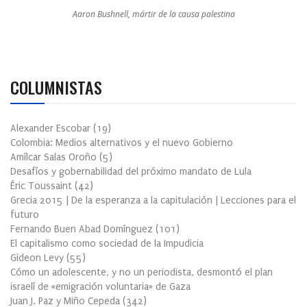
Aaron Bushnell, mártir de la causa palestina
COLUMNISTAS
Alexander Escobar
(
19
)
Colombia: Medios alternativos y el nuevo Gobierno
Amílcar Salas Oroño
(
5
)
Desafíos y gobernabilidad del próximo mandato de Lula
Éric Toussaint
(
42
)
Grecia 2015 | De la esperanza a la capitulación | Lecciones para el
futuro
Fernando Buen Abad Domínguez
(
101
)
El capitalismo como sociedad de la Impudicia
Gideon Levy
(
55
)
Cómo un adolescente, y no un periodista, desmontó el plan
israelí de «emigración voluntaria» de Gaza
Juan J. Paz y Miño Cepeda
(
342
)