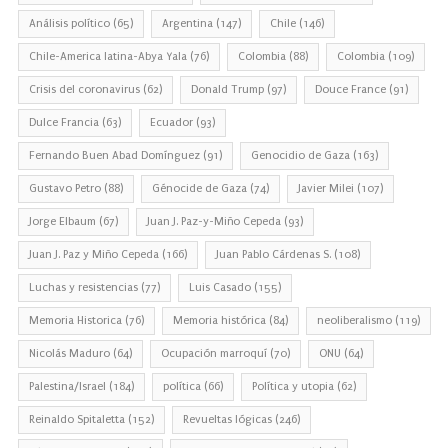
Análisis político
(65)
Argentina
(147)
Chile
(146)
Chile-America latina-Abya Yala
(76)
Colombia
(88)
Colombia
(109)
Crisis del coronavirus
(62)
Donald Trump
(97)
Douce France
(91)
Dulce Francia
(63)
Ecuador
(93)
Fernando Buen Abad Domínguez
(91)
Genocidio de Gaza
(163)
Gustavo Petro
(88)
Génocide de Gaza
(74)
Javier Milei
(107)
Jorge Elbaum
(67)
Juan J. Paz-y-Miño Cepeda
(93)
Juan J. Paz y Miño Cepeda
(166)
Juan Pablo Cárdenas S.
(108)
Luchas y resistencias
(77)
Luis Casado
(155)
Memoria Historica
(76)
Memoria histórica
(84)
neoliberalismo
(119)
Nicolás Maduro
(64)
Ocupación marroquí
(70)
ONU
(64)
Palestina/Israel
(184)
política
(66)
Política y utopia
(62)
Reinaldo Spitaletta
(152)
Revueltas lógicas
(246)