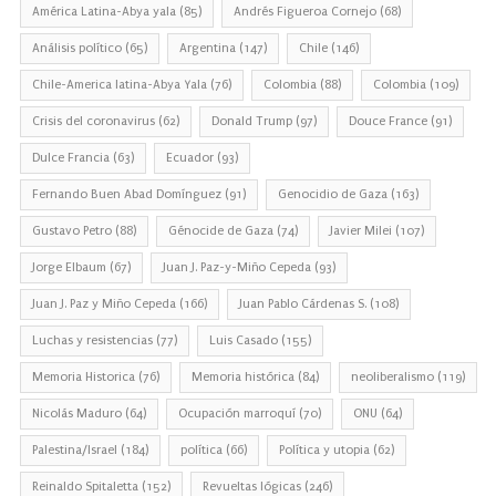
América Latina-Abya yala
(85)
Andrés Figueroa Cornejo
(68)
Análisis político
(65)
Argentina
(147)
Chile
(146)
Chile-America latina-Abya Yala
(76)
Colombia
(88)
Colombia
(109)
Crisis del coronavirus
(62)
Donald Trump
(97)
Douce France
(91)
Dulce Francia
(63)
Ecuador
(93)
Fernando Buen Abad Domínguez
(91)
Genocidio de Gaza
(163)
Gustavo Petro
(88)
Génocide de Gaza
(74)
Javier Milei
(107)
Jorge Elbaum
(67)
Juan J. Paz-y-Miño Cepeda
(93)
Juan J. Paz y Miño Cepeda
(166)
Juan Pablo Cárdenas S.
(108)
Luchas y resistencias
(77)
Luis Casado
(155)
Memoria Historica
(76)
Memoria histórica
(84)
neoliberalismo
(119)
Nicolás Maduro
(64)
Ocupación marroquí
(70)
ONU
(64)
Palestina/Israel
(184)
política
(66)
Política y utopia
(62)
Reinaldo Spitaletta
(152)
Revueltas lógicas
(246)