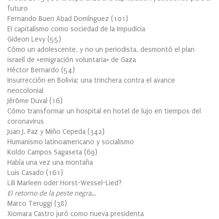
futuro
Fernando Buen Abad Domínguez
(
101
)
El capitalismo como sociedad de la Impudicia
Gideon Levy
(
55
)
Cómo un adolescente, y no un periodista, desmontó el plan
israelí de «emigración voluntaria» de Gaza
Héctor Bernardo
(
54
)
Insurrección en Bolivia: una trinchera contra el avance
neocolonial
Jérôme Duval
(
16
)
Cómo transformar un hospital en hotel de lujo en tiempos del
coronavirus
Juan J. Paz y Miño Cepeda
(
342
)
Humanismo latinoamericano y socialismo
Koldo Campos Sagaseta
(
69
)
Había una vez una montaña
Luis Casado
(
161
)
Lili Marleen oder Horst-Wessel-Lied?
El retorno de la peste negra…
Marco Teruggi
(
38
)
Xiomara Castro juró como nueva presidenta