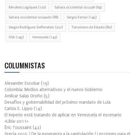
Révoltes Logiques
(120)
Sahara occidental occupé
(64)
Sahara occidental ocupado
(88)
Sergio Ferrari
(145)
Sergio Rodríguez Gelfenstein
(227)
Terrorismo de Estado
(80)
USA
(145)
Venezuela
(143)
COLUMNISTAS
Alexander Escobar
(
19
)
Colombia: Medios alternativos y el nuevo Gobierno
Amílcar Salas Oroño
(
5
)
Desafíos y gobernabilidad del próximo mandato de Lula
Carlos E. Lippo
(
14
)
El imperio está tratando de aplicar en Venezuela el escenario
«Libia-2011»
Éric Toussaint
(
42
)
Grecia 2015 | De la esperanza a la capitulación | Lecciones para el