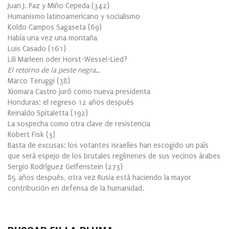
Juan J. Paz y Miño Cepeda
(
342
)
Humanismo latinoamericano y socialismo
Koldo Campos Sagaseta
(
69
)
Había una vez una montaña
Luis Casado
(
161
)
Lili Marleen oder Horst-Wessel-Lied?
El retorno de la peste negra…
Marco Teruggi
(
38
)
Xiomara Castro juró como nueva presidenta
Honduras: el regreso 12 años después
Reinaldo Spitaletta
(
192
)
La sospecha como otra clave de resistencia
Robert Fisk
(
3
)
Basta de excusas: los votantes israelíes han escogido un país
que será espejo de los brutales regímenes de sus vecinos árabes
Sergio Rodríguez Gelfenstein
(
273
)
85 años después, otra vez Rusia está haciendo la mayor
contribución en defensa de la humanidad.