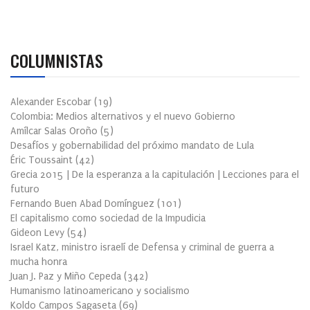
COLUMNISTAS
Alexander Escobar
(
19
)
Colombia: Medios alternativos y el nuevo Gobierno
Amílcar Salas Oroño
(
5
)
Desafíos y gobernabilidad del próximo mandato de Lula
Éric Toussaint
(
42
)
Grecia 2015 | De la esperanza a la capitulación | Lecciones para el
futuro
Fernando Buen Abad Domínguez
(
101
)
El capitalismo como sociedad de la Impudicia
Gideon Levy
(
54
)
Israel Katz, ministro israelí de Defensa y criminal de guerra a
mucha honra
Juan J. Paz y Miño Cepeda
(
342
)
Humanismo latinoamericano y socialismo
Koldo Campos Sagaseta
(
69
)