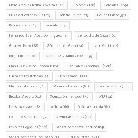
Chile-America latina-Abya Yala
(76)
Colombia
(88)
Colombia
(109)
Crisis del coronavirus
(62)
Donald Trump
(97)
Douce France
(91)
Dulce Francia
(63)
Ecuador
(93)
Fernando Buen Abad Domínguez
(91)
Genocidio de Gaza
(162)
Gustavo Petro
(88)
Génocide de Gaza
(74)
Javier Milei
(107)
Jorge Elbaum
(67)
Juan J. Paz-y-Miño Cepeda
(93)
Juan J. Paz y Miño Cepeda
(166)
Juan Pablo Cárdenas S.
(108)
Luchas y resistencias
(77)
Luis Casado
(155)
Memoria Historica
(76)
Memoria histórica
(84)
neoliberalismo
(119)
Nicolás Maduro
(64)
Ocupación marroquí
(70)
ONU
(64)
Palestina/Israel
(184)
política
(66)
Política y utopia
(62)
Reinaldo Spitaletta
(152)
Revueltas lógicas
(246)
Révoltes Logiques
(120)
Sahara occidental occupé
(64)
Sahara occidental ocupado
(88)
Sergio Ferrari
(145)