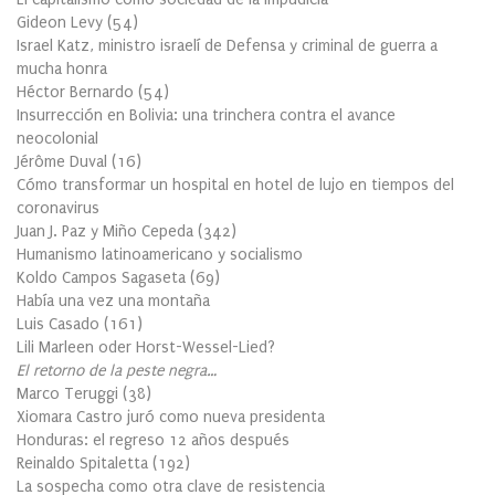
Gideon Levy
(
54
)
Israel Katz, ministro israelí de Defensa y criminal de guerra a
mucha honra
Héctor Bernardo
(
54
)
Insurrección en Bolivia: una trinchera contra el avance
neocolonial
Jérôme Duval
(
16
)
Cómo transformar un hospital en hotel de lujo en tiempos del
coronavirus
Juan J. Paz y Miño Cepeda
(
342
)
Humanismo latinoamericano y socialismo
Koldo Campos Sagaseta
(
69
)
Había una vez una montaña
Luis Casado
(
161
)
Lili Marleen oder Horst-Wessel-Lied?
El retorno de la peste negra…
Marco Teruggi
(
38
)
Xiomara Castro juró como nueva presidenta
Honduras: el regreso 12 años después
Reinaldo Spitaletta
(
192
)
La sospecha como otra clave de resistencia