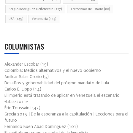
Sergio Rodríguez Gelfenstein
(227)
Terrorismo de Estado
(80)
USA
(145)
Venezuela
(143)
COLUMNISTAS
Alexander Escobar
(
19
)
Colombia: Medios alternativos y el nuevo Gobierno
Amílcar Salas Oroño
(
5
)
Desafíos y gobernabilidad del próximo mandato de Lula
Carlos E. Lippo
(
14
)
El imperio está tratando de aplicar en Venezuela el escenario
«Libia-2011»
Éric Toussaint
(
42
)
Grecia 2015 | De la esperanza a la capitulación | Lecciones para el
futuro
Fernando Buen Abad Domínguez
(
101
)
El capitalismo como sociedad de la Impudicia