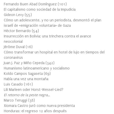
Fernando Buen Abad Domínguez
(
101
)
El capitalismo como sociedad de la Impudicia
Gideon Levy
(
55
)
Cómo un adolescente, y no un periodista, desmontó el plan
israelí de «emigración voluntaria» de Gaza
Héctor Bernardo
(
54
)
Insurrección en Bolivia: una trinchera contra el avance
neocolonial
Jérôme Duval
(
16
)
Cómo transformar un hospital en hotel de lujo en tiempos del
coronavirus
Juan J. Paz y Miño Cepeda
(
342
)
Humanismo latinoamericano y socialismo
Koldo Campos Sagaseta
(
69
)
Había una vez una montaña
Luis Casado
(
161
)
Lili Marleen oder Horst-Wessel-Lied?
El retorno de la peste negra…
Marco Teruggi
(
38
)
Xiomara Castro juró como nueva presidenta
Honduras: el regreso 12 años después