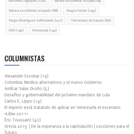
Révoltes Logiques
(120)
Sahara occidental occupé
(64)
Sahara occidental ocupado
(88)
Sergio Ferrari
(145)
Sergio Rodríguez Gelfenstein
(227)
Terrorismo de Estado
(80)
USA
(145)
Venezuela
(143)
COLUMNISTAS
Alexander Escobar
(
19
)
Colombia: Medios alternativos y el nuevo Gobierno
Amílcar Salas Oroño
(
5
)
Desafíos y gobernabilidad del próximo mandato de Lula
Carlos E. Lippo
(
14
)
El imperio está tratando de aplicar en Venezuela el escenario
«Libia-2011»
Éric Toussaint
(
42
)
Grecia 2015 | De la esperanza a la capitulación | Lecciones para el
futuro