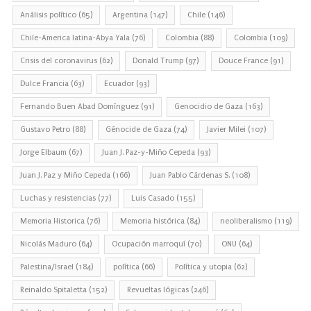
Análisis político
(65)
Argentina
(147)
Chile
(146)
Chile-America latina-Abya Yala
(76)
Colombia
(88)
Colombia
(109)
Crisis del coronavirus
(62)
Donald Trump
(97)
Douce France
(91)
Dulce Francia
(63)
Ecuador
(93)
Fernando Buen Abad Domínguez
(91)
Genocidio de Gaza
(163)
Gustavo Petro
(88)
Génocide de Gaza
(74)
Javier Milei
(107)
Jorge Elbaum
(67)
Juan J. Paz-y-Miño Cepeda
(93)
Juan J. Paz y Miño Cepeda
(166)
Juan Pablo Cárdenas S.
(108)
Luchas y resistencias
(77)
Luis Casado
(155)
Memoria Historica
(76)
Memoria histórica
(84)
neoliberalismo
(119)
Nicolás Maduro
(64)
Ocupación marroquí
(70)
ONU
(64)
Palestina/Israel
(184)
política
(66)
Política y utopia
(62)
Reinaldo Spitaletta
(152)
Revueltas lógicas
(246)