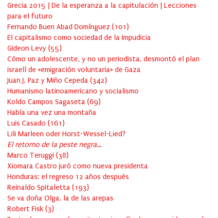
Grecia 2015 | De la esperanza a la capitulación | Lecciones
para el futuro
Fernando Buen Abad Domínguez
(
101
)
El capitalismo como sociedad de la Impudicia
Gideon Levy
(
55
)
Cómo un adolescente, y no un periodista, desmontó el plan
israelí de «emigración voluntaria» de Gaza
Juan J. Paz y Miño Cepeda
(
342
)
Humanismo latinoamericano y socialismo
Koldo Campos Sagaseta
(
69
)
Había una vez una montaña
Luis Casado
(
161
)
Lili Marleen oder Horst-Wessel-Lied?
El retorno de la peste negra…
Marco Teruggi
(
38
)
Xiomara Castro juró como nueva presidenta
Honduras: el regreso 12 años después
Reinaldo Spitaletta
(
193
)
Se va doña Olga, la de las arepas
Robert Fisk
(
3
)