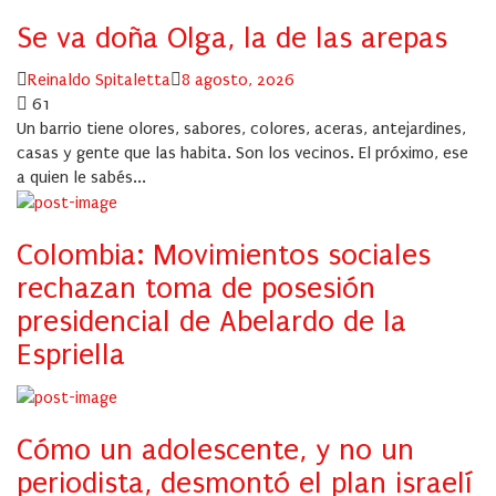
Se va doña Olga, la de las arepas
Author
Posted
Reinaldo Spitaletta
8 agosto, 2026
on
61
Un barrio tiene olores, sabores, colores, aceras, antejardines,
casas y gente que las habita. Son los vecinos. El próximo, ese
a quien le sabés...
Colombia: Movimientos sociales
rechazan toma de posesión
presidencial de Abelardo de la
Espriella
Cómo un adolescente, y no un
periodista, desmontó el plan israelí