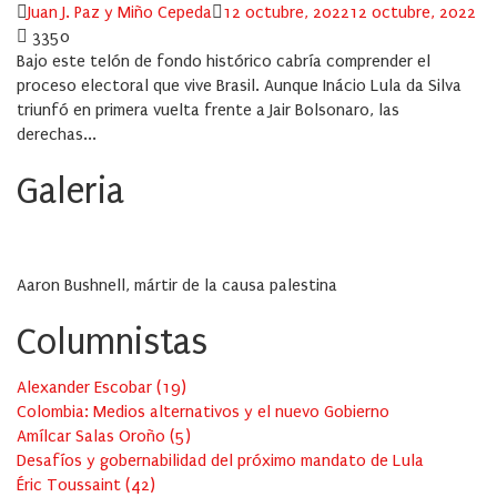
Author
Posted
Juan J. Paz y Miño Cepeda
12 octubre, 2022
12 octubre, 2022
on
3350
Bajo este telón de fondo histórico cabría comprender el
proceso electoral que vive Brasil. Aunque Inácio Lula da Silva
triunfó en primera vuelta frente a Jair Bolsonaro, las
derechas...
Galeria
Aaron Bushnell, mártir de la causa palestina
Columnistas
Alexander Escobar
(
19
)
Colombia: Medios alternativos y el nuevo Gobierno
Amílcar Salas Oroño
(
5
)
Desafíos y gobernabilidad del próximo mandato de Lula
Éric Toussaint
(
42
)