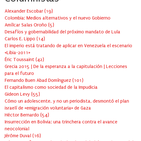
Alexander Escobar
(
19
)
Colombia: Medios alternativos y el nuevo Gobierno
Amílcar Salas Oroño
(
5
)
Desafíos y gobernabilidad del próximo mandato de Lula
Carlos E. Lippo
(
14
)
El imperio está tratando de aplicar en Venezuela el escenario
«Libia-2011»
Éric Toussaint
(
42
)
Grecia 2015 | De la esperanza a la capitulación | Lecciones
para el futuro
Fernando Buen Abad Domínguez
(
101
)
El capitalismo como sociedad de la Impudicia
Gideon Levy
(
55
)
Cómo un adolescente, y no un periodista, desmontó el plan
israelí de «emigración voluntaria» de Gaza
Héctor Bernardo
(
54
)
Insurrección en Bolivia: una trinchera contra el avance
neocolonial
Jérôme Duval
(
16
)