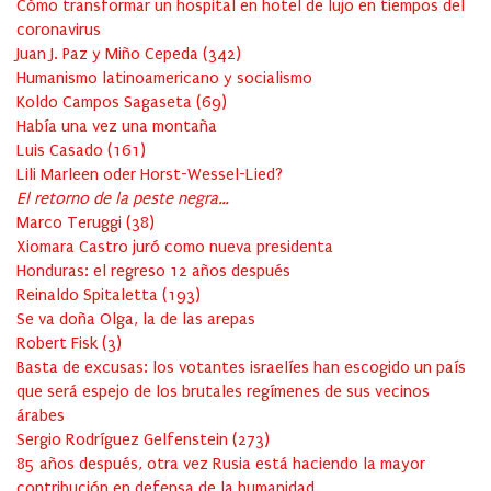
Cómo transformar un hospital en hotel de lujo en tiempos del
coronavirus
Juan J. Paz y Miño Cepeda
(
342
)
Humanismo latinoamericano y socialismo
Koldo Campos Sagaseta
(
69
)
Había una vez una montaña
Luis Casado
(
161
)
Lili Marleen oder Horst-Wessel-Lied?
El retorno de la peste negra…
Marco Teruggi
(
38
)
Xiomara Castro juró como nueva presidenta
Honduras: el regreso 12 años después
Reinaldo Spitaletta
(
193
)
Se va doña Olga, la de las arepas
Robert Fisk
(
3
)
Basta de excusas: los votantes israelíes han escogido un país
que será espejo de los brutales regímenes de sus vecinos
árabes
Sergio Rodríguez Gelfenstein
(
273
)
85 años después, otra vez Rusia está haciendo la mayor
contribución en defensa de la humanidad.