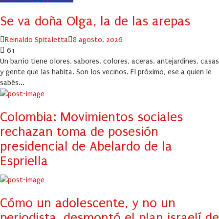
Se va doña Olga, la de las arepas
Author
Posted
Reinaldo Spitaletta
8 agosto, 2026
on
61
Un barrio tiene olores, sabores, colores, aceras, antejardines, casas
y gente que las habita. Son los vecinos. El próximo, ese a quien le
sabés...
Colombia: Movimientos sociales
rechazan toma de posesión
presidencial de Abelardo de la
Espriella
Cómo un adolescente, y no un
periodista, desmontó el plan israelí de