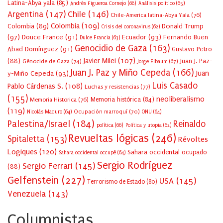
Latina-Abya yala
(85)
Andrés Figueroa Cornejo
(68)
Análisis político
(65)
Argentina
(147)
Chile
(146)
Chile-America latina-Abya Yala
(76)
Colombia
(109)
Colombia
(89)
Donald Trump
Crisis del coronavirus
(62)
(97)
Douce France
(91)
Ecuador
(93)
Fernando Buen
Dulce Francia
(63)
Genocidio de Gaza
(163)
Abad Domínguez
(91)
Gustavo Petro
Javier Milei
(107)
(88)
Juan J. Paz-
Génocide de Gaza
(74)
Jorge Elbaum
(67)
Juan J. Paz y Miño Cepeda
(166)
Juan
y-Miño Cepeda
(93)
Luis Casado
Pablo Cárdenas S.
(108)
Luchas y resistencias
(77)
(155)
neoliberalismo
Memoria Historica
(76)
Memoria histórica
(84)
(119)
Ocupación marroquí
(70)
Nicolás Maduro
(64)
ONU
(64)
Palestina/Israel
(184)
Reinaldo
política
(66)
Política y utopia
(62)
Revueltas lógicas
(246)
Spitaletta
(153)
Révoltes
Logiques
(120)
Sahara occidental ocupado
Sahara occidental occupé
(64)
Sergio Rodríguez
Sergio Ferrari
(145)
(88)
Gelfenstein
(227)
USA
(145)
Terrorismo de Estado
(80)
Venezuela
(143)
Columnistas