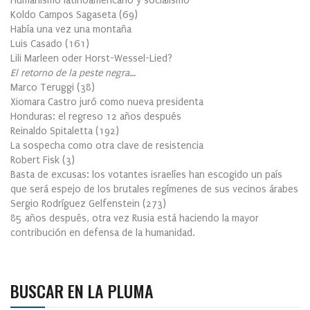
Humanismo latinoamericano y socialismo
Koldo Campos Sagaseta
(
69
)
Había una vez una montaña
Luis Casado
(
161
)
Lili Marleen oder Horst-Wessel-Lied?
El retorno de la peste negra…
Marco Teruggi
(
38
)
Xiomara Castro juró como nueva presidenta
Honduras: el regreso 12 años después
Reinaldo Spitaletta
(
192
)
La sospecha como otra clave de resistencia
Robert Fisk
(
3
)
Basta de excusas: los votantes israelíes han escogido un país
que será espejo de los brutales regímenes de sus vecinos árabes
Sergio Rodríguez Gelfenstein
(
273
)
85 años después, otra vez Rusia está haciendo la mayor
contribución en defensa de la humanidad.
BUSCAR EN LA PLUMA