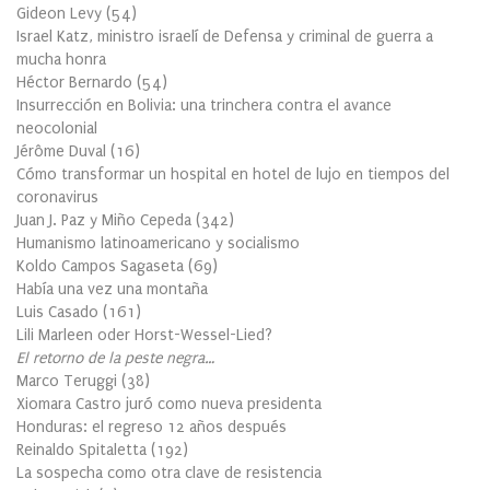
Gideon Levy
(
54
)
Israel Katz, ministro israelí de Defensa y criminal de guerra a
mucha honra
Héctor Bernardo
(
54
)
Insurrección en Bolivia: una trinchera contra el avance
neocolonial
Jérôme Duval
(
16
)
Cómo transformar un hospital en hotel de lujo en tiempos del
coronavirus
Juan J. Paz y Miño Cepeda
(
342
)
Humanismo latinoamericano y socialismo
Koldo Campos Sagaseta
(
69
)
Había una vez una montaña
Luis Casado
(
161
)
Lili Marleen oder Horst-Wessel-Lied?
El retorno de la peste negra…
Marco Teruggi
(
38
)
Xiomara Castro juró como nueva presidenta
Honduras: el regreso 12 años después
Reinaldo Spitaletta
(
192
)
La sospecha como otra clave de resistencia