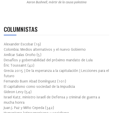
Aaron Bushnell, mártir de la causa palestina
COLUMNISTAS
Alexander Escobar
(
19
)
Colombia: Medios alternativos y el nuevo Gobierno
Amílcar Salas Oroño
(
5
)
Desafíos y gobernabilidad del próximo mandato de Lula
Éric Toussaint
(
42
)
Grecia 2015 | De la esperanza a la capitulación | Lecciones para el
futuro
Fernando Buen Abad Domínguez
(
101
)
El capitalismo como sociedad de la Impudicia
Gideon Levy
(
54
)
Israel Katz, ministro israelí de Defensa y criminal de guerra a
mucha honra
Juan J. Paz y Miño Cepeda
(
342
)