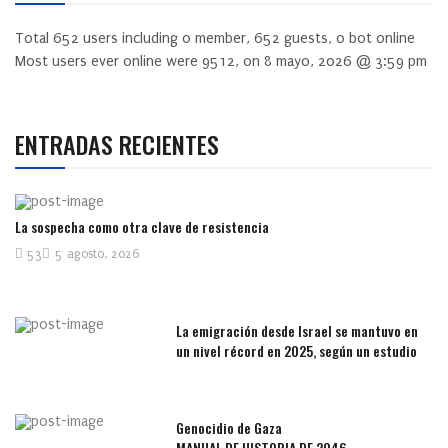
Total
652
users including
0
member,
652
guests,
0
bot online
Most users ever online were
9512
, on 8 mayo, 2026 @ 3:59 pm
ENTRADAS RECIENTES
La sospecha como otra clave de resistencia
53
5 agosto, 2026
La emigración desde Israel se mantuvo en
un nivel récord en 2025, según un estudio
Genocidio de Gaza
MANUAL DE HISTORIA DE 2046