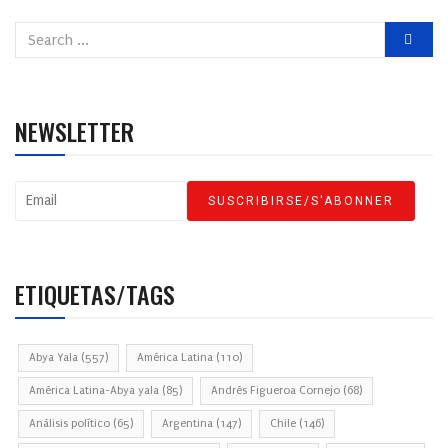
NEWSLETTER
ETIQUETAS/TAGS
Abya Yala
(557)
América Latina
(110)
América Latina-Abya yala
(85)
Andrés Figueroa Cornejo
(68)
Análisis político
(65)
Argentina
(147)
Chile
(146)