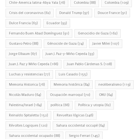
Chile-America latina-Abya Yala
(76)
Colombia
(88)
Colombia
(109)
Crisis del coronavirus
(62)
Donald Trump
(97)
Douce France
(91)
Dulce Francia
(63)
Ecuador
(93)
Fernando Buen Abad Domínguez
(91)
Genocidio de Gaza
(162)
Gustavo Petro
(88)
Génocide de Gaza
(74)
Javier Milei
(107)
Jorge Elbaum
(67)
Juan J. Paz-y-Miño Cepeda
(93)
Juan J. Paz y Miño Cepeda
(166)
Juan Pablo Cárdenas S.
(108)
Luchas y resistencias
(77)
Luis Casado
(155)
Memoria Historica
(76)
Memoria histórica
(84)
neoliberalismo
(119)
Nicolás Maduro
(64)
Ocupación marroquí
(70)
ONU
(64)
Palestina/Israel
(184)
política
(66)
Política y utopia
(62)
Reinaldo Spitaletta
(152)
Revueltas lógicas
(246)
Révoltes Logiques
(120)
Sahara occidental occupé
(64)
Sahara occidental ocupado
(88)
Sergio Ferrari
(145)