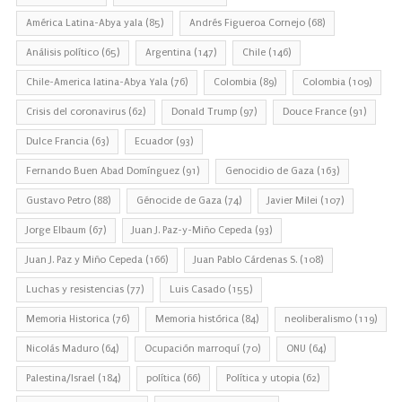
América Latina-Abya yala
(85)
Andrés Figueroa Cornejo
(68)
Análisis político
(65)
Argentina
(147)
Chile
(146)
Chile-America latina-Abya Yala
(76)
Colombia
(89)
Colombia
(109)
Crisis del coronavirus
(62)
Donald Trump
(97)
Douce France
(91)
Dulce Francia
(63)
Ecuador
(93)
Fernando Buen Abad Domínguez
(91)
Genocidio de Gaza
(163)
Gustavo Petro
(88)
Génocide de Gaza
(74)
Javier Milei
(107)
Jorge Elbaum
(67)
Juan J. Paz-y-Miño Cepeda
(93)
Juan J. Paz y Miño Cepeda
(166)
Juan Pablo Cárdenas S.
(108)
Luchas y resistencias
(77)
Luis Casado
(155)
Memoria Historica
(76)
Memoria histórica
(84)
neoliberalismo
(119)
Nicolás Maduro
(64)
Ocupación marroquí
(70)
ONU
(64)
Palestina/Israel
(184)
política
(66)
Política y utopia
(62)