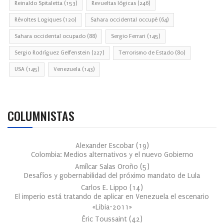
Reinaldo Spitaletta
(153)
Revueltas lógicas
(246)
Révoltes Logiques
(120)
Sahara occidental occupé
(64)
Sahara occidental ocupado
(88)
Sergio Ferrari
(145)
Sergio Rodríguez Gelfenstein
(227)
Terrorismo de Estado
(80)
USA
(145)
Venezuela
(143)
COLUMNISTAS
Alexander Escobar
(
19
)
Colombia: Medios alternativos y el nuevo Gobierno
Amílcar Salas Oroño
(
5
)
Desafíos y gobernabilidad del próximo mandato de Lula
Carlos E. Lippo
(
14
)
El imperio está tratando de aplicar en Venezuela el escenario
«Libia-2011»
Éric Toussaint
(
42
)