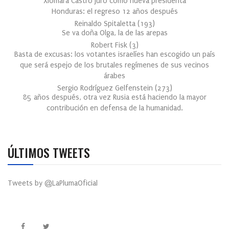
Xiomara Castro juró como nueva presidenta
Honduras: el regreso 12 años después
Reinaldo Spitaletta
(
193
)
Se va doña Olga, la de las arepas
Robert Fisk
(
3
)
Basta de excusas: los votantes israelíes han escogido un país
que será espejo de los brutales regímenes de sus vecinos
árabes
Sergio Rodríguez Gelfenstein
(
273
)
85 años después, otra vez Rusia está haciendo la mayor
contribución en defensa de la humanidad.
ÚLTIMOS TWEETS
Tweets by @LaPlumaOficial