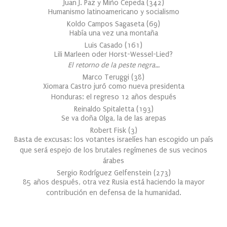
Juan J. Paz y Miño Cepeda
(
342
)
Humanismo latinoamericano y socialismo
Koldo Campos Sagaseta
(
69
)
Había una vez una montaña
Luis Casado
(
161
)
Lili Marleen oder Horst-Wessel-Lied?
El retorno de la peste negra…
Marco Teruggi
(
38
)
Xiomara Castro juró como nueva presidenta
Honduras: el regreso 12 años después
Reinaldo Spitaletta
(
193
)
Se va doña Olga, la de las arepas
Robert Fisk
(
3
)
Basta de excusas: los votantes israelíes han escogido un país
que será espejo de los brutales regímenes de sus vecinos
árabes
Sergio Rodríguez Gelfenstein
(
273
)
85 años después, otra vez Rusia está haciendo la mayor
contribución en defensa de la humanidad.