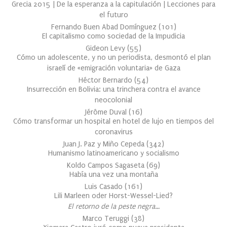
Grecia 2015 | De la esperanza a la capitulación | Lecciones para
el futuro
Fernando Buen Abad Domínguez
(
101
)
El capitalismo como sociedad de la Impudicia
Gideon Levy
(
55
)
Cómo un adolescente, y no un periodista, desmontó el plan
israelí de «emigración voluntaria» de Gaza
Héctor Bernardo
(
54
)
Insurrección en Bolivia: una trinchera contra el avance
neocolonial
Jérôme Duval
(
16
)
Cómo transformar un hospital en hotel de lujo en tiempos del
coronavirus
Juan J. Paz y Miño Cepeda
(
342
)
Humanismo latinoamericano y socialismo
Koldo Campos Sagaseta
(
69
)
Había una vez una montaña
Luis Casado
(
161
)
Lili Marleen oder Horst-Wessel-Lied?
El retorno de la peste negra…
Marco Teruggi
(
38
)