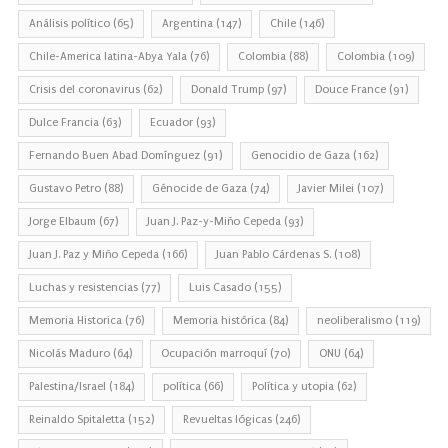
Análisis político
(65)
Argentina
(147)
Chile
(146)
Chile-America latina-Abya Yala
(76)
Colombia
(88)
Colombia
(109)
Crisis del coronavirus
(62)
Donald Trump
(97)
Douce France
(91)
Dulce Francia
(63)
Ecuador
(93)
Fernando Buen Abad Domínguez
(91)
Genocidio de Gaza
(162)
Gustavo Petro
(88)
Génocide de Gaza
(74)
Javier Milei
(107)
Jorge Elbaum
(67)
Juan J. Paz-y-Miño Cepeda
(93)
Juan J. Paz y Miño Cepeda
(166)
Juan Pablo Cárdenas S.
(108)
Luchas y resistencias
(77)
Luis Casado
(155)
Memoria Historica
(76)
Memoria histórica
(84)
neoliberalismo
(119)
Nicolás Maduro
(64)
Ocupación marroquí
(70)
ONU
(64)
Palestina/Israel
(184)
política
(66)
Política y utopia
(62)
Reinaldo Spitaletta
(152)
Revueltas lógicas
(246)