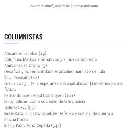
Aaron Bushnell, mártir de la causa palestina
COLUMNISTAS
Alexander Escobar
(
19
)
Colombia: Medios alternativos y el nuevo Gobierno
Amílcar Salas Oroño
(
5
)
Desafíos y gobernabilidad del próximo mandato de Lula
Éric Toussaint
(
42
)
Grecia 2015 | De la esperanza a la capitulación | Lecciones para el
futuro
Fernando Buen Abad Domínguez
(
101
)
El capitalismo como sociedad de la Impudicia
Gideon Levy
(
54
)
Israel Katz, ministro israelí de Defensa y criminal de guerra a
mucha honra
Juan J. Paz y Miño Cepeda
(
342
)