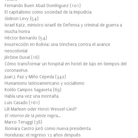
Fernando Buen Abad Domínguez
(
101
)
El capitalismo como sociedad de la Impudicia
Gideon Levy
(
54
)
Israel Katz, ministro israelí de Defensa y criminal de guerra a
mucha honra
Héctor Bernardo
(
54
)
Insurrección en Bolivia: una trinchera contra el avance
neocolonial
Jérôme Duval
(
16
)
Cómo transformar un hospital en hotel de lujo en tiempos del
coronavirus
Juan J. Paz y Miño Cepeda
(
342
)
Humanismo latinoamericano y socialismo
Koldo Campos Sagaseta
(
69
)
Había una vez una montaña
Luis Casado
(
161
)
Lili Marleen oder Horst-Wessel-Lied?
El retorno de la peste negra…
Marco Teruggi
(
38
)
Xiomara Castro juró como nueva presidenta
Honduras: el regreso 12 años después