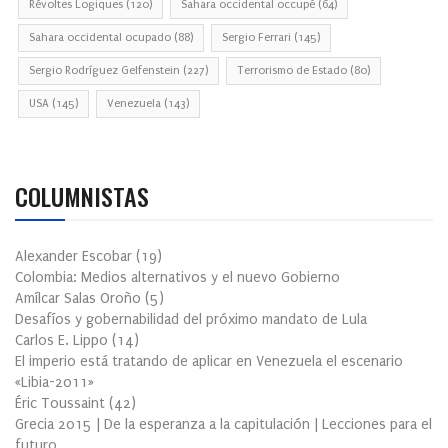
Révoltes Logiques
(120)
Sahara occidental occupé
(64)
Sahara occidental ocupado
(88)
Sergio Ferrari
(145)
Sergio Rodríguez Gelfenstein
(227)
Terrorismo de Estado
(80)
USA
(145)
Venezuela
(143)
COLUMNISTAS
Alexander Escobar
(
19
)
Colombia: Medios alternativos y el nuevo Gobierno
Amílcar Salas Oroño
(
5
)
Desafíos y gobernabilidad del próximo mandato de Lula
Carlos E. Lippo
(
14
)
El imperio está tratando de aplicar en Venezuela el escenario
«Libia-2011»
Éric Toussaint
(
42
)
Grecia 2015 | De la esperanza a la capitulación | Lecciones para el
futuro