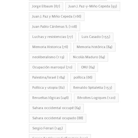
Jorge Elbaum
(67)
Juan J. Paz-y-Miño Cepeda
(93)
Juan J. Paz y Miño Cepeda
(166)
Juan Pablo Cárdenas S.
(108)
Luchas y resistencias
(77)
Luis Casado
(155)
Memoria Historica
(76)
Memoria histórica
(84)
neoliberalismo
(119)
Nicolás Maduro
(64)
Ocupación marroquí
(70)
ONU
(64)
Palestina/Israel
(184)
política
(66)
Política y utopia
(62)
Reinaldo Spitaletta
(153)
Revueltas lógicas
(246)
Révoltes Logiques
(120)
Sahara occidental occupé
(64)
Sahara occidental ocupado
(88)
Sergio Ferrari
(145)