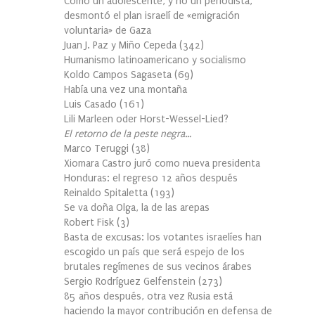
Cómo un adolescente, y no un periodista,
desmontó el plan israelí de «emigración
voluntaria» de Gaza
Juan J. Paz y Miño Cepeda
(
342
)
Humanismo latinoamericano y socialismo
Koldo Campos Sagaseta
(
69
)
Había una vez una montaña
Luis Casado
(
161
)
Lili Marleen oder Horst-Wessel-Lied?
El retorno de la peste negra…
Marco Teruggi
(
38
)
Xiomara Castro juró como nueva presidenta
Honduras: el regreso 12 años después
Reinaldo Spitaletta
(
193
)
Se va doña Olga, la de las arepas
Robert Fisk
(
3
)
Basta de excusas: los votantes israelíes han
escogido un país que será espejo de los
brutales regímenes de sus vecinos árabes
Sergio Rodríguez Gelfenstein
(
273
)
85 años después, otra vez Rusia está
haciendo la mayor contribución en defensa de