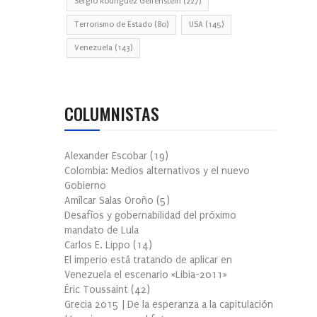
Sergio Rodríguez Gelfenstein
(227)
Terrorismo de Estado
(80)
USA
(145)
Venezuela
(143)
COLUMNISTAS
Alexander Escobar
(
19
)
Colombia: Medios alternativos y el nuevo
Gobierno
Amílcar Salas Oroño
(
5
)
Desafíos y gobernabilidad del próximo
mandato de Lula
Carlos E. Lippo
(
14
)
El imperio está tratando de aplicar en
Venezuela el escenario «Libia-2011»
Éric Toussaint
(
42
)
Grecia 2015 | De la esperanza a la capitulación