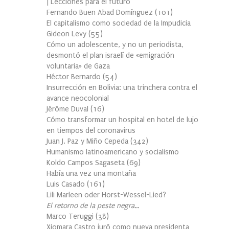
| Lecciones para el futuro
Fernando Buen Abad Domínguez
(
101
)
El capitalismo como sociedad de la Impudicia
Gideon Levy
(
55
)
Cómo un adolescente, y no un periodista,
desmontó el plan israelí de «emigración
voluntaria» de Gaza
Héctor Bernardo
(
54
)
Insurrección en Bolivia: una trinchera contra el
avance neocolonial
Jérôme Duval
(
16
)
Cómo transformar un hospital en hotel de lujo
en tiempos del coronavirus
Juan J. Paz y Miño Cepeda
(
342
)
Humanismo latinoamericano y socialismo
Koldo Campos Sagaseta
(
69
)
Había una vez una montaña
Luis Casado
(
161
)
Lili Marleen oder Horst-Wessel-Lied?
El retorno de la peste negra…
Marco Teruggi
(
38
)
Xiomara Castro juró como nueva presidenta