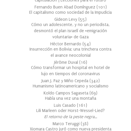
capitulación | Lecciones para el futuro
Fernando Buen Abad Domínguez
(
101
)
El capitalismo como sociedad de la Impudicia
Gideon Levy
(
55
)
Cómo un adolescente, y no un periodista,
desmontó el plan israelí de «emigración
voluntaria» de Gaza
Héctor Bernardo
(
54
)
Insurrección en Bolivia: una trinchera contra
el avance neocolonial
Jérôme Duval
(
16
)
Cómo transformar un hospital en hotel de
lujo en tiempos del coronavirus
Juan J. Paz y Miño Cepeda
(
342
)
Humanismo latinoamericano y socialismo
Koldo Campos Sagaseta
(
69
)
Había una vez una montaña
Luis Casado
(
161
)
Lili Marleen oder Horst-Wessel-Lied?
El retorno de la peste negra…
Marco Teruggi
(
38
)
Xiomara Castro juró como nueva presidenta