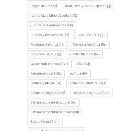
Jorge Elbaum
(67)
Juan J. Paz-y-Miño Cepeda
(93)
Juan J. Paz y Miño Cepeda
(166)
Juan Pablo Cárdenas S.
(108)
Luchas y resistencias
(77)
Luis Casado
(155)
Memoria Historica
(76)
Memoria histórica
(84)
neoliberalismo
(119)
Nicolás Maduro
(64)
Ocupación marroquí
(70)
ONU
(64)
Palestina/Israel
(184)
política
(66)
Política y utopia
(62)
Reinaldo Spitaletta
(152)
Revueltas lógicas
(246)
Révoltes Logiques
(120)
Sahara occidental occupé
(64)
Sahara occidental ocupado
(88)
Sergio Ferrari
(145)