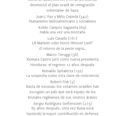
desmontó el plan israelí de «emigración
voluntaria» de Gaza
Juan J. Paz y Miño Cepeda
(
342
)
Humanismo latinoamericano y socialismo
Koldo Campos Sagaseta
(
69
)
Había una vez una montaña
Luis Casado
(
161
)
Lili Marleen oder Horst-Wessel-Lied?
El retorno de la peste negra…
Marco Teruggi
(
38
)
Xiomara Castro juró como nueva presidenta
Honduras: el regreso 12 años después
Reinaldo Spitaletta
(
192
)
La sospecha como otra clave de resistencia
Robert Fisk
(
3
)
Basta de excusas: los votantes israelíes han
escogido un país que será espejo de los
brutales regímenes de sus vecinos árabes
Sergio Rodríguez Gelfenstein
(
273
)
85 años después, otra vez Rusia está
haciendo la mayor contribución en defensa