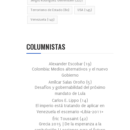
Sergio Rodríguez Gelfenstein
(227)
Terrorismo de Estado
(80)
USA
(145)
Venezuela
(143)
COLUMNISTAS
Alexander Escobar
(
19
)
Colombia: Medios alternativos y el nuevo
Gobierno
Amílcar Salas Oroño
(
5
)
Desafíos y gobernabilidad del próximo
mandato de Lula
Carlos E. Lippo
(
14
)
El imperio está tratando de aplicar en
Venezuela el escenario «Libia-2011»
Éric Toussaint
(
42
)
Grecia 2015 | De la esperanza a la