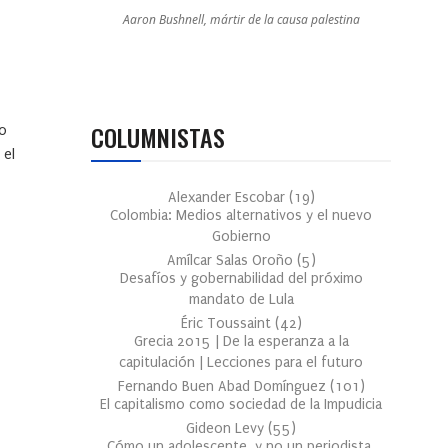
Aaron Bushnell, mártir de la causa palestina
COLUMNISTAS
lo
 el
Alexander Escobar
(
19
)
Colombia: Medios alternativos y el nuevo
Gobierno
Amílcar Salas Oroño
(
5
)
Desafíos y gobernabilidad del próximo
mandato de Lula
Éric Toussaint
(
42
)
Grecia 2015 | De la esperanza a la
capitulación | Lecciones para el futuro
Fernando Buen Abad Domínguez
(
101
)
El capitalismo como sociedad de la Impudicia
Gideon Levy
(
55
)
Cómo un adolescente, y no un periodista,