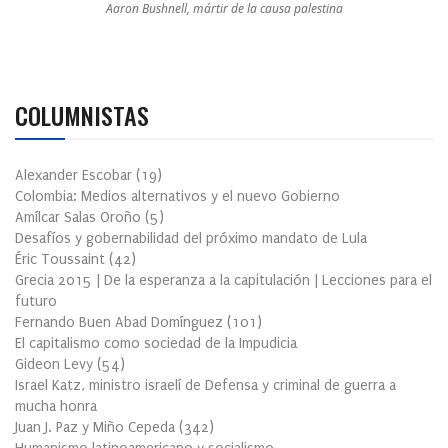
Aaron Bushnell, mártir de la causa palestina
COLUMNISTAS
Alexander Escobar
(
19
)
Colombia: Medios alternativos y el nuevo Gobierno
Amílcar Salas Oroño
(
5
)
Desafíos y gobernabilidad del próximo mandato de Lula
Éric Toussaint
(
42
)
Grecia 2015 | De la esperanza a la capitulación | Lecciones para el
futuro
Fernando Buen Abad Domínguez
(
101
)
El capitalismo como sociedad de la Impudicia
Gideon Levy
(
54
)
Israel Katz, ministro israelí de Defensa y criminal de guerra a
mucha honra
Juan J. Paz y Miño Cepeda
(
342
)