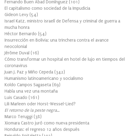
Fernando Buen Abad Domínguez
(
101
)
El capitalismo como sociedad de la Impudicia
Gideon Levy
(
54
)
Israel Katz, ministro israelí de Defensa y criminal de guerra a
mucha honra
Héctor Bernardo
(
54
)
Insurrección en Bolivia: una trinchera contra el avance
neocolonial
Jérôme Duval
(
16
)
Cómo transformar un hospital en hotel de lujo en tiempos del
coronavirus
Juan J. Paz y Miño Cepeda
(
342
)
Humanismo latinoamericano y socialismo
Koldo Campos Sagaseta
(
69
)
Había una vez una montaña
Luis Casado
(
161
)
Lili Marleen oder Horst-Wessel-Lied?
El retorno de la peste negra…
Marco Teruggi
(
38
)
Xiomara Castro juró como nueva presidenta
Honduras: el regreso 12 años después
Reinaldo Spitaletta
(
192
)