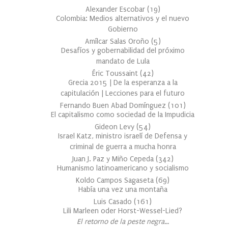
Alexander Escobar
(
19
)
Colombia: Medios alternativos y el nuevo
Gobierno
Amílcar Salas Oroño
(
5
)
Desafíos y gobernabilidad del próximo
mandato de Lula
Éric Toussaint
(
42
)
Grecia 2015 | De la esperanza a la
capitulación | Lecciones para el futuro
Fernando Buen Abad Domínguez
(
101
)
El capitalismo como sociedad de la Impudicia
Gideon Levy
(
54
)
Israel Katz, ministro israelí de Defensa y
criminal de guerra a mucha honra
Juan J. Paz y Miño Cepeda
(
342
)
Humanismo latinoamericano y socialismo
Koldo Campos Sagaseta
(
69
)
Había una vez una montaña
Luis Casado
(
161
)
Lili Marleen oder Horst-Wessel-Lied?
El retorno de la peste negra…