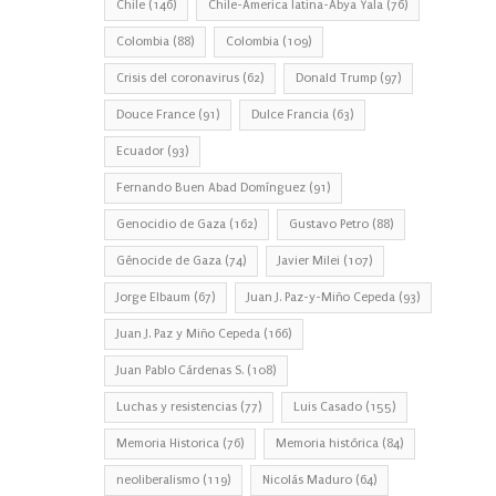
Chile
(146)
Chile-America latina-Abya Yala
(76)
Colombia
(88)
Colombia
(109)
Crisis del coronavirus
(62)
Donald Trump
(97)
Douce France
(91)
Dulce Francia
(63)
Ecuador
(93)
Fernando Buen Abad Domínguez
(91)
Genocidio de Gaza
(162)
Gustavo Petro
(88)
Génocide de Gaza
(74)
Javier Milei
(107)
Jorge Elbaum
(67)
Juan J. Paz-y-Miño Cepeda
(93)
Juan J. Paz y Miño Cepeda
(166)
Juan Pablo Cárdenas S.
(108)
Luchas y resistencias
(77)
Luis Casado
(155)
Memoria Historica
(76)
Memoria histórica
(84)
neoliberalismo
(119)
Nicolás Maduro
(64)