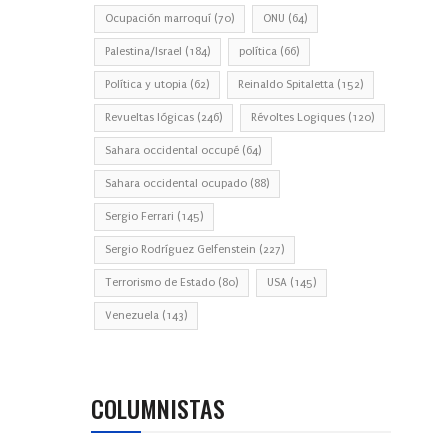
Ocupación marroquí
(70)
ONU
(64)
Palestina/Israel
(184)
política
(66)
Política y utopia
(62)
Reinaldo Spitaletta
(152)
Revueltas lógicas
(246)
Révoltes Logiques
(120)
Sahara occidental occupé
(64)
Sahara occidental ocupado
(88)
Sergio Ferrari
(145)
Sergio Rodríguez Gelfenstein
(227)
Terrorismo de Estado
(80)
USA
(145)
Venezuela
(143)
COLUMNISTAS