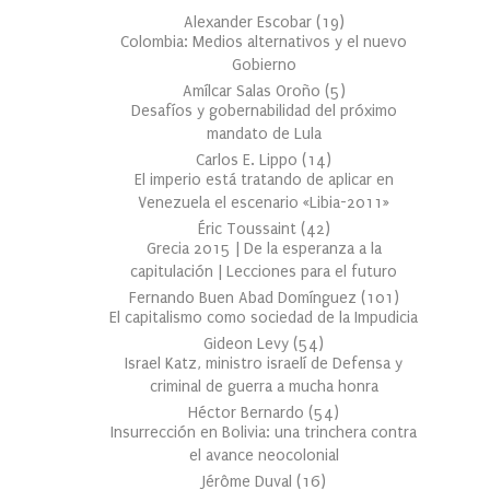
Alexander Escobar
(
19
)
Colombia: Medios alternativos y el nuevo
Gobierno
Amílcar Salas Oroño
(
5
)
Desafíos y gobernabilidad del próximo
mandato de Lula
Carlos E. Lippo
(
14
)
El imperio está tratando de aplicar en
Venezuela el escenario «Libia-2011»
Éric Toussaint
(
42
)
Grecia 2015 | De la esperanza a la
capitulación | Lecciones para el futuro
Fernando Buen Abad Domínguez
(
101
)
El capitalismo como sociedad de la Impudicia
Gideon Levy
(
54
)
Israel Katz, ministro israelí de Defensa y
criminal de guerra a mucha honra
Héctor Bernardo
(
54
)
Insurrección en Bolivia: una trinchera contra
el avance neocolonial
Jérôme Duval
(
16
)