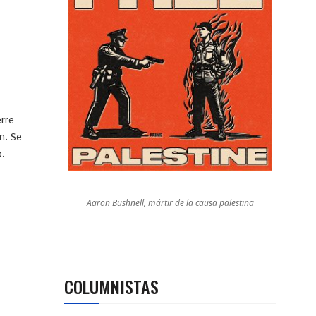
erre
n. Se
o.
Aaron Bushnell, mártir de la causa palestina
COLUMNISTAS