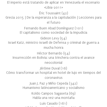
El imperio está tratando de aplicar en Venezuela el escenario
«Libia-2011»
Éric Toussaint
(
42
)
Grecia 2015 | De la esperanza a la capitulación | Lecciones para
el futuro
Fernando Buen Abad Domínguez
(
101
)
El capitalismo como sociedad de la Impudicia
Gideon Levy
(
54
)
Israel Katz, ministro israelí de Defensa y criminal de guerra a
mucha honra
Héctor Bernardo
(
54
)
Insurrección en Bolivia: una trinchera contra el avance
neocolonial
Jérôme Duval
(
16
)
Cómo transformar un hospital en hotel de lujo en tiempos del
coronavirus
Juan J. Paz y Miño Cepeda
(
342
)
Humanismo latinoamericano y socialismo
Koldo Campos Sagaseta
(
69
)
Había una vez una montaña
Luis Casado
(
161
)