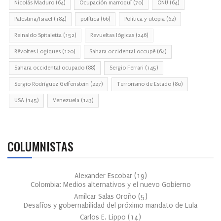
Nicolás Maduro
(64)
Ocupación marroquí
(70)
ONU
(64)
Palestina/Israel
(184)
política
(66)
Política y utopia
(62)
Reinaldo Spitaletta
(152)
Revueltas lógicas
(246)
Révoltes Logiques
(120)
Sahara occidental occupé
(64)
Sahara occidental ocupado
(88)
Sergio Ferrari
(145)
Sergio Rodríguez Gelfenstein
(227)
Terrorismo de Estado
(80)
USA
(145)
Venezuela
(143)
COLUMNISTAS
Alexander Escobar
(
19
)
Colombia: Medios alternativos y el nuevo Gobierno
Amílcar Salas Oroño
(
5
)
Desafíos y gobernabilidad del próximo mandato de Lula
Carlos E. Lippo
(
14
)