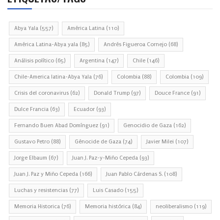
Abya Yala
(557)
América Latina
(110)
América Latina-Abya yala
(85)
Andrés Figueroa Cornejo
(68)
Análisis político
(65)
Argentina
(147)
Chile
(146)
Chile-America latina-Abya Yala
(76)
Colombia
(88)
Colombia
(109)
Crisis del coronavirus
(62)
Donald Trump
(97)
Douce France
(91)
Dulce Francia
(63)
Ecuador
(93)
Fernando Buen Abad Domínguez
(91)
Genocidio de Gaza
(162)
Gustavo Petro
(88)
Génocide de Gaza
(74)
Javier Milei
(107)
Jorge Elbaum
(67)
Juan J. Paz-y-Miño Cepeda
(93)
Juan J. Paz y Miño Cepeda
(166)
Juan Pablo Cárdenas S.
(108)
Luchas y resistencias
(77)
Luis Casado
(155)
Memoria Historica
(76)
Memoria histórica
(84)
neoliberalismo
(119)