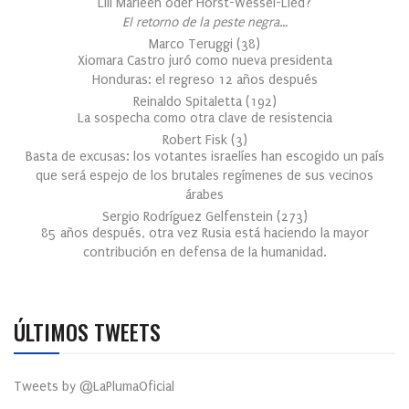
Lili Marleen oder Horst-Wessel-Lied?
El retorno de la peste negra…
Marco Teruggi
(
38
)
Xiomara Castro juró como nueva presidenta
Honduras: el regreso 12 años después
Reinaldo Spitaletta
(
192
)
La sospecha como otra clave de resistencia
Robert Fisk
(
3
)
Basta de excusas: los votantes israelíes han escogido un país
que será espejo de los brutales regímenes de sus vecinos
árabes
Sergio Rodríguez Gelfenstein
(
273
)
85 años después, otra vez Rusia está haciendo la mayor
contribución en defensa de la humanidad.
ÚLTIMOS TWEETS
Tweets by @LaPlumaOficial