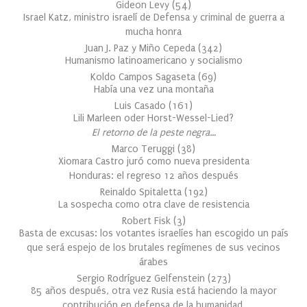
Gideon Levy
(
54
)
Israel Katz, ministro israelí de Defensa y criminal de guerra a
mucha honra
Juan J. Paz y Miño Cepeda
(
342
)
Humanismo latinoamericano y socialismo
Koldo Campos Sagaseta
(
69
)
Había una vez una montaña
Luis Casado
(
161
)
Lili Marleen oder Horst-Wessel-Lied?
El retorno de la peste negra…
Marco Teruggi
(
38
)
Xiomara Castro juró como nueva presidenta
Honduras: el regreso 12 años después
Reinaldo Spitaletta
(
192
)
La sospecha como otra clave de resistencia
Robert Fisk
(
3
)
Basta de excusas: los votantes israelíes han escogido un país
que será espejo de los brutales regímenes de sus vecinos
árabes
Sergio Rodríguez Gelfenstein
(
273
)
85 años después, otra vez Rusia está haciendo la mayor
contribución en defensa de la humanidad.