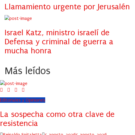
Llamamiento urgente por Jerusalén
Israel Katz, ministro israelí de
Defensa y criminal de guerra a
mucha honra
Más leídos
Editoriales y Opiniones
La sospecha como otra clave de
resistencia
Author
Posted
Reinaldo Spitaletta
5 agosto, 2026
5 agosto, 2026