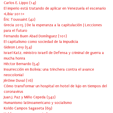
Carlos E. Lippo
(
14
)
El imperio está tratando de aplicar en Venezuela el escenario
«Libia-2011»
Éric Toussaint
(
42
)
Grecia 2015 | De la esperanza a la capitulación | Lecciones
para el futuro
Fernando Buen Abad Domínguez
(
101
)
El capitalismo como sociedad de la Impudicia
Gideon Levy
(
54
)
Israel Katz, ministro israelí de Defensa y criminal de guerra a
mucha honra
Héctor Bernardo
(
54
)
Insurrección en Bolivia: una trinchera contra el avance
neocolonial
Jérôme Duval
(
16
)
Cómo transformar un hospital en hotel de lujo en tiempos del
coronavirus
Juan J. Paz y Miño Cepeda
(
342
)
Humanismo latinoamericano y socialismo
Koldo Campos Sagaseta
(
69
)