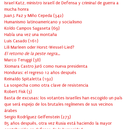
Israel Katz, ministro israelí de Defensa y criminal de guerra a
mucha honra
Juan J. Paz y Miño Cepeda
(
342
)
Humanismo latinoamericano y socialismo
Koldo Campos Sagaseta
(
69
)
Había una vez una montaña
Luis Casado
(
161
)
Lili Marleen oder Horst-Wessel-Lied?
El retorno de la peste negra…
Marco Teruggi
(
38
)
Xiomara Castro juró como nueva presidenta
Honduras: el regreso 12 años después
Reinaldo Spitaletta
(
192
)
La sospecha como otra clave de resistencia
Robert Fisk
(
3
)
Basta de excusas: los votantes israelíes han escogido un país
que será espejo de los brutales regímenes de sus vecinos
árabes
Sergio Rodríguez Gelfenstein
(
273
)
85 años después, otra vez Rusia está haciendo la mayor