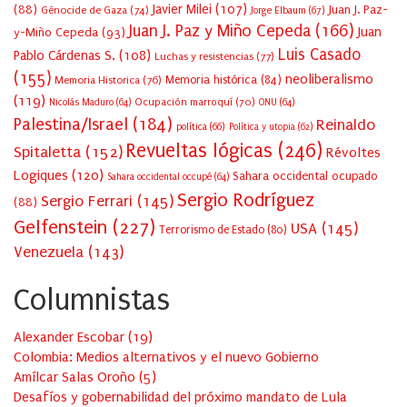
Javier Milei
(107)
(88)
Juan J. Paz-
Génocide de Gaza
(74)
Jorge Elbaum
(67)
Juan J. Paz y Miño Cepeda
(166)
Juan
y-Miño Cepeda
(93)
Luis Casado
Pablo Cárdenas S.
(108)
Luchas y resistencias
(77)
(155)
neoliberalismo
Memoria Historica
(76)
Memoria histórica
(84)
(119)
Ocupación marroquí
(70)
Nicolás Maduro
(64)
ONU
(64)
Palestina/Israel
(184)
Reinaldo
política
(66)
Política y utopia
(62)
Revueltas lógicas
(246)
Spitaletta
(152)
Révoltes
Logiques
(120)
Sahara occidental ocupado
Sahara occidental occupé
(64)
Sergio Rodríguez
Sergio Ferrari
(145)
(88)
Gelfenstein
(227)
USA
(145)
Terrorismo de Estado
(80)
Venezuela
(143)
Columnistas
Alexander Escobar
(
19
)
Colombia: Medios alternativos y el nuevo Gobierno
Amílcar Salas Oroño
(
5
)
Desafíos y gobernabilidad del próximo mandato de Lula