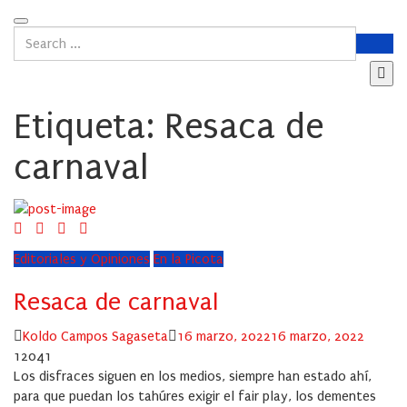
Etiqueta:
Resaca de
carnaval
Editoriales y Opiniones
En la Picota
Resaca de carnaval
Author
Posted
Koldo Campos Sagaseta
16 marzo, 2022
16 marzo, 2022
on
12041
Los disfraces siguen en los medios, siempre han estado ahí,
para que puedan los tahúres exigir el fair play, los dementes