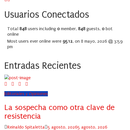
Usuarios Conectados
Total
848
users including
0
member,
848
guests,
0
bot
online
Most users ever online were
9512
, on 8 mayo, 2026 @ 3:59
pm
Entradas Recientes
Editoriales y Opiniones
La sospecha como otra clave de
resistencia
Author
Posted
Reinaldo Spitaletta
5 agosto, 2026
5 agosto, 2026