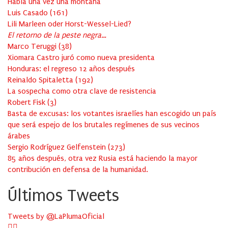
Había una vez una montaña
Luis Casado
(
161
)
Lili Marleen oder Horst-Wessel-Lied?
El retorno de la peste negra…
Marco Teruggi
(
38
)
Xiomara Castro juró como nueva presidenta
Honduras: el regreso 12 años después
Reinaldo Spitaletta
(
192
)
La sospecha como otra clave de resistencia
Robert Fisk
(
3
)
Basta de excusas: los votantes israelíes han escogido un país
que será espejo de los brutales regímenes de sus vecinos
árabes
Sergio Rodríguez Gelfenstein
(
273
)
85 años después, otra vez Rusia está haciendo la mayor
contribución en defensa de la humanidad.
Últimos Tweets
Tweets by @LaPlumaOficial