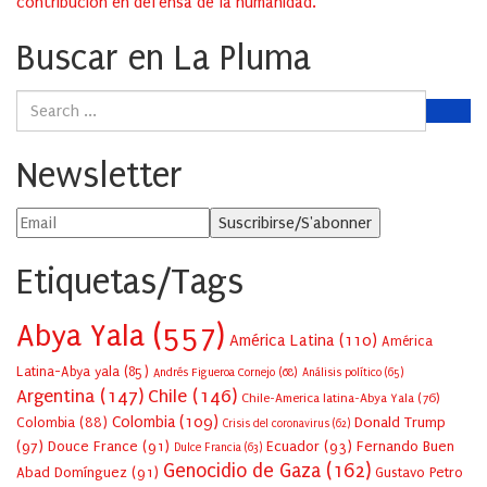
contribución en defensa de la humanidad.
Buscar en La Pluma
Newsletter
Etiquetas/Tags
Abya Yala
(557)
América Latina
(110)
América
Latina-Abya yala
(85)
Andrés Figueroa Cornejo
(68)
Análisis político
(65)
Argentina
(147)
Chile
(146)
Chile-America latina-Abya Yala
(76)
Colombia
(109)
Colombia
(88)
Donald Trump
Crisis del coronavirus
(62)
(97)
Douce France
(91)
Ecuador
(93)
Fernando Buen
Dulce Francia
(63)
Genocidio de Gaza
(162)
Abad Domínguez
(91)
Gustavo Petro