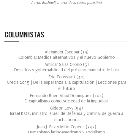
Aaron Bushnell, mártir de la causa palestina
COLUMNISTAS
Alexander Escobar
(
19
)
Colombia: Medios alternativos y el nuevo Gobierno
Amílcar Salas Oroño
(
5
)
Desafíos y gobernabilidad del próximo mandato de Lula
Éric Toussaint
(
42
)
Grecia 2015 | De la esperanza a la capitulación | Lecciones para
el futuro
Fernando Buen Abad Domínguez
(
101
)
El capitalismo como sociedad de la Impudicia
Gideon Levy
(
54
)
Israel Katz, ministro israelí de Defensa y criminal de guerra a
mucha honra
Juan J. Paz y Miño Cepeda
(
342
)
Humanismo latinoamericano y socialismo