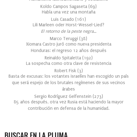
Koldo Campos Sagaseta
(
69
)
Había una vez una montaña
Luis Casado
(
161
)
Lili Marleen oder Horst-Wessel-Lied?
El retorno de la peste negra…
Marco Teruggi
(
38
)
Xiomara Castro juró como nueva presidenta
Honduras: el regreso 12 años después
Reinaldo Spitaletta
(
192
)
La sospecha como otra clave de resistencia
Robert Fisk
(
3
)
Basta de excusas: los votantes israelíes han escogido un país
que será espejo de los brutales regímenes de sus vecinos
árabes
Sergio Rodríguez Gelfenstein
(
273
)
85 años después, otra vez Rusia está haciendo la mayor
contribución en defensa de la humanidad.
BUSCAR EN LA PLUMA