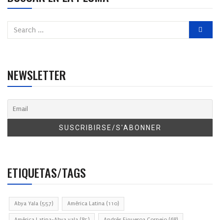
NEWSLETTER
ETIQUETAS/TAGS
Abya Yala
(557)
América Latina
(110)
América Latina-Abya yala
(85)
Andrés Figueroa Cornejo
(68)