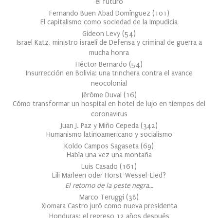
el futuro
Fernando Buen Abad Domínguez
(
101
)
El capitalismo como sociedad de la Impudicia
Gideon Levy
(
54
)
Israel Katz, ministro israelí de Defensa y criminal de guerra a
mucha honra
Héctor Bernardo
(
54
)
Insurrección en Bolivia: una trinchera contra el avance
neocolonial
Jérôme Duval
(
16
)
Cómo transformar un hospital en hotel de lujo en tiempos del
coronavirus
Juan J. Paz y Miño Cepeda
(
342
)
Humanismo latinoamericano y socialismo
Koldo Campos Sagaseta
(
69
)
Había una vez una montaña
Luis Casado
(
161
)
Lili Marleen oder Horst-Wessel-Lied?
El retorno de la peste negra…
Marco Teruggi
(
38
)
Xiomara Castro juró como nueva presidenta
Honduras: el regreso 12 años después