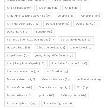
Análisis político
(65)
Argentina
(147)
Chile
(146)
Chile-America latina-Abya Yala
(76)
Colombia
(88)
Colombia
(109)
Crisis del coronavirus
(62)
Donald Trump
(97)
Douce France
(91)
Dulce Francia
(63)
Ecuador
(93)
Fernando Buen Abad Domínguez
(91)
Genocidio de Gaza
(162)
Gustavo Petro
(88)
Génocide de Gaza
(74)
Javier Milei
(107)
Jorge Elbaum
(67)
Juan J. Paz-y-Miño Cepeda
(93)
Juan J. Paz y Miño Cepeda
(166)
Juan Pablo Cárdenas S.
(108)
Luchas y resistencias
(77)
Luis Casado
(155)
Memoria Historica
(76)
Memoria histórica
(84)
neoliberalismo
(119)
Nicolás Maduro
(64)
Ocupación marroquí
(70)
ONU
(64)
Palestina/Israel
(184)
política
(66)
Política y utopia
(62)
Reinaldo Spitaletta
(152)
Revueltas lógicas
(246)