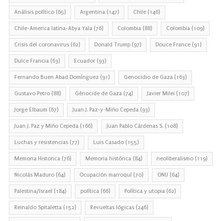
Análisis político
(65)
Argentina
(147)
Chile
(146)
Chile-America latina-Abya Yala
(76)
Colombia
(88)
Colombia
(109)
Crisis del coronavirus
(62)
Donald Trump
(97)
Douce France
(91)
Dulce Francia
(63)
Ecuador
(93)
Fernando Buen Abad Domínguez
(91)
Genocidio de Gaza
(163)
Gustavo Petro
(88)
Génocide de Gaza
(74)
Javier Milei
(107)
Jorge Elbaum
(67)
Juan J. Paz-y-Miño Cepeda
(93)
Juan J. Paz y Miño Cepeda
(166)
Juan Pablo Cárdenas S.
(108)
Luchas y resistencias
(77)
Luis Casado
(155)
Memoria Historica
(76)
Memoria histórica
(84)
neoliberalismo
(119)
Nicolás Maduro
(64)
Ocupación marroquí
(70)
ONU
(64)
Palestina/Israel
(184)
política
(66)
Política y utopia
(62)
Reinaldo Spitaletta
(152)
Revueltas lógicas
(246)