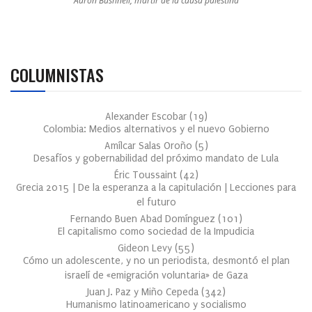
Aaron Bushnell, mártir de la causa palestina
COLUMNISTAS
Alexander Escobar
(
19
)
Colombia: Medios alternativos y el nuevo Gobierno
Amílcar Salas Oroño
(
5
)
Desafíos y gobernabilidad del próximo mandato de Lula
Éric Toussaint
(
42
)
Grecia 2015 | De la esperanza a la capitulación | Lecciones para
el futuro
Fernando Buen Abad Domínguez
(
101
)
El capitalismo como sociedad de la Impudicia
Gideon Levy
(
55
)
Cómo un adolescente, y no un periodista, desmontó el plan
israelí de «emigración voluntaria» de Gaza
Juan J. Paz y Miño Cepeda
(
342
)
Humanismo latinoamericano y socialismo