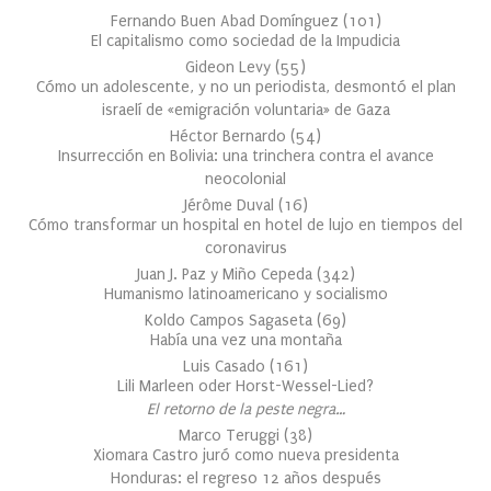
Fernando Buen Abad Domínguez
(
101
)
El capitalismo como sociedad de la Impudicia
Gideon Levy
(
55
)
Cómo un adolescente, y no un periodista, desmontó el plan
israelí de «emigración voluntaria» de Gaza
Héctor Bernardo
(
54
)
Insurrección en Bolivia: una trinchera contra el avance
neocolonial
Jérôme Duval
(
16
)
Cómo transformar un hospital en hotel de lujo en tiempos del
coronavirus
Juan J. Paz y Miño Cepeda
(
342
)
Humanismo latinoamericano y socialismo
Koldo Campos Sagaseta
(
69
)
Había una vez una montaña
Luis Casado
(
161
)
Lili Marleen oder Horst-Wessel-Lied?
El retorno de la peste negra…
Marco Teruggi
(
38
)
Xiomara Castro juró como nueva presidenta
Honduras: el regreso 12 años después