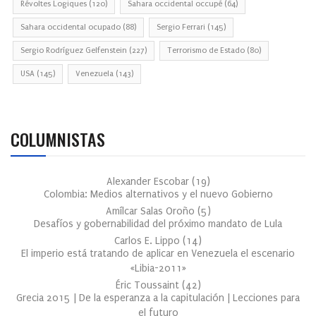
Révoltes Logiques
(120)
Sahara occidental occupé
(64)
Sahara occidental ocupado
(88)
Sergio Ferrari
(145)
Sergio Rodríguez Gelfenstein
(227)
Terrorismo de Estado
(80)
USA
(145)
Venezuela
(143)
COLUMNISTAS
Alexander Escobar
(
19
)
Colombia: Medios alternativos y el nuevo Gobierno
Amílcar Salas Oroño
(
5
)
Desafíos y gobernabilidad del próximo mandato de Lula
Carlos E. Lippo
(
14
)
El imperio está tratando de aplicar en Venezuela el escenario
«Libia-2011»
Éric Toussaint
(
42
)
Grecia 2015 | De la esperanza a la capitulación | Lecciones para
el futuro