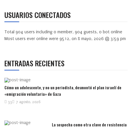
USUARIOS CONECTADOS
Total
904
users including
0
member,
904
guests,
0
bot online
Most users ever online were
9512
, on 8 mayo, 2026 @ 3:59 pm
ENTRADAS RECIENTES
Cómo un adolescente, y no un periodista, desmontó el plan israelí de
«emigración voluntaria» de Gaza
33
7 agosto, 2026
La sospecha como otra clave de resistencia