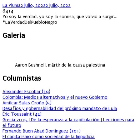
Author
Posted
La Pluma
2 julio, 2022
2 julio, 2022
on
6414
Yo soy la verdad, yo soy la sonrisa, que volvió a surgir...
#LaVerdadDelPuebloNegro
Galeria
Aaron Bushnell, mártir de la causa palestina
Columnistas
Alexander Escobar
(
19
)
Colombia: Medios alternativos y el nuevo Gobierno
Amílcar Salas Oroño
(
5
)
Desafíos y gobernabilidad del próximo mandato de Lula
Éric Toussaint
(
42
)
Grecia 2015 | De la esperanza a la capitulación | Lecciones para
el futuro
Fernando Buen Abad Domínguez
(
101
)
El capitalismo como sociedad de la Impudicia