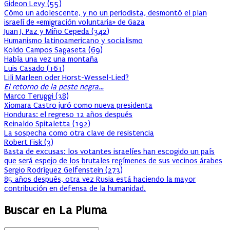
Gideon Levy
(
55
)
Cómo un adolescente, y no un periodista, desmontó el plan
israelí de «emigración voluntaria» de Gaza
Juan J. Paz y Miño Cepeda
(
342
)
Humanismo latinoamericano y socialismo
Koldo Campos Sagaseta
(
69
)
Había una vez una montaña
Luis Casado
(
161
)
Lili Marleen oder Horst-Wessel-Lied?
El retorno de la peste negra…
Marco Teruggi
(
38
)
Xiomara Castro juró como nueva presidenta
Honduras: el regreso 12 años después
Reinaldo Spitaletta
(
192
)
La sospecha como otra clave de resistencia
Robert Fisk
(
3
)
Basta de excusas: los votantes israelíes han escogido un país
que será espejo de los brutales regímenes de sus vecinos árabes
Sergio Rodríguez Gelfenstein
(
273
)
85 años después, otra vez Rusia está haciendo la mayor
contribución en defensa de la humanidad.
Buscar en La Pluma