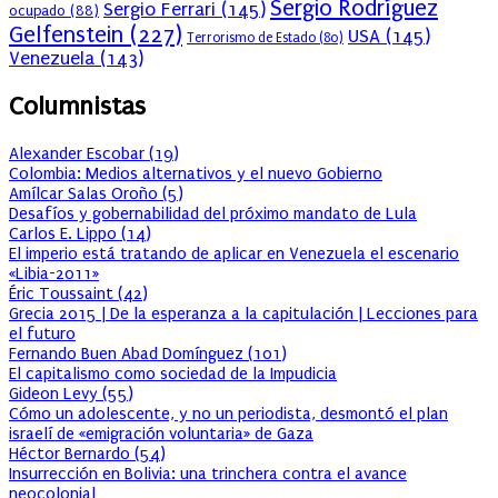
Sergio Rodríguez
Sergio Ferrari
(145)
ocupado
(88)
Gelfenstein
(227)
USA
(145)
Terrorismo de Estado
(80)
Venezuela
(143)
Columnistas
Alexander Escobar
(
19
)
Colombia: Medios alternativos y el nuevo Gobierno
Amílcar Salas Oroño
(
5
)
Desafíos y gobernabilidad del próximo mandato de Lula
Carlos E. Lippo
(
14
)
El imperio está tratando de aplicar en Venezuela el escenario
«Libia-2011»
Éric Toussaint
(
42
)
Grecia 2015 | De la esperanza a la capitulación | Lecciones para
el futuro
Fernando Buen Abad Domínguez
(
101
)
El capitalismo como sociedad de la Impudicia
Gideon Levy
(
55
)
Cómo un adolescente, y no un periodista, desmontó el plan
israelí de «emigración voluntaria» de Gaza
Héctor Bernardo
(
54
)
Insurrección en Bolivia: una trinchera contra el avance
neocolonial