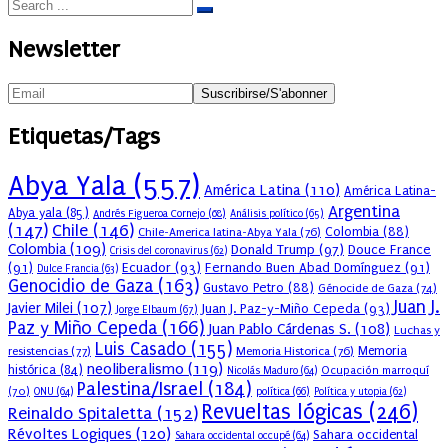
Newsletter
Etiquetas/Tags
Abya Yala
(557)
América Latina
(110)
América Latina-
Argentina
Abya yala
(85)
Andrés Figueroa Cornejo
(68)
Análisis político
(65)
(147)
Chile
(146)
Colombia
(88)
Chile-America latina-Abya Yala
(76)
Colombia
(109)
Donald Trump
(97)
Douce France
Crisis del coronavirus
(62)
(91)
Ecuador
(93)
Fernando Buen Abad Domínguez
(91)
Dulce Francia
(63)
Genocidio de Gaza
(163)
Gustavo Petro
(88)
Génocide de Gaza
(74)
Juan J.
Javier Milei
(107)
Juan J. Paz-y-Miño Cepeda
(93)
Jorge Elbaum
(67)
Paz y Miño Cepeda
(166)
Juan Pablo Cárdenas S.
(108)
Luchas y
Luis Casado
(155)
resistencias
(77)
Memoria Historica
(76)
Memoria
neoliberalismo
(119)
histórica
(84)
Ocupación marroquí
Nicolás Maduro
(64)
Palestina/Israel
(184)
(70)
política
(66)
ONU
(64)
Política y utopia
(62)
Revueltas lógicas
(246)
Reinaldo Spitaletta
(152)
Révoltes Logiques
(120)
Sahara occidental
Sahara occidental occupé
(64)