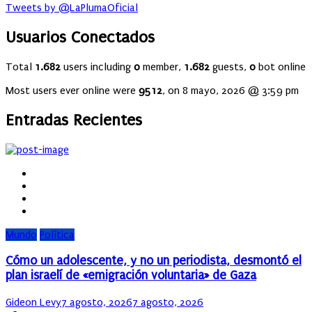
Tweets by @LaPlumaOficial
Usuarios Conectados
Total
1.682
users including
0
member,
1.682
guests,
0
bot online
Most users ever online were
9512
, on 8 mayo, 2026 @ 3:59 pm
Entradas Recientes
Mundo
Política
Cómo un adolescente, y no un periodista, desmontó el
plan israelí de «emigración voluntaria» de Gaza
Author
Posted
Gideon Levy
7 agosto, 2026
7 agosto, 2026