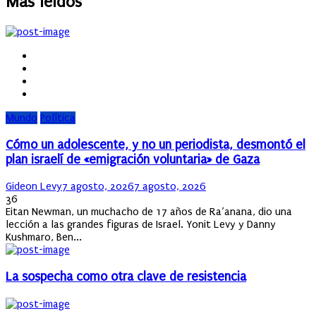
Más leídos
Mundo
Política
Cómo un adolescente, y no un periodista, desmontó el
plan israelí de «emigración voluntaria» de Gaza
Author
Posted
Gideon Levy
7 agosto, 2026
7 agosto, 2026
on
36
Eitan Newman, un muchacho de 17 años de Ra’anana, dio una
lección a las grandes figuras de Israel. Yonit Levy y Danny
Kushmaro, Ben...
La sospecha como otra clave de resistencia