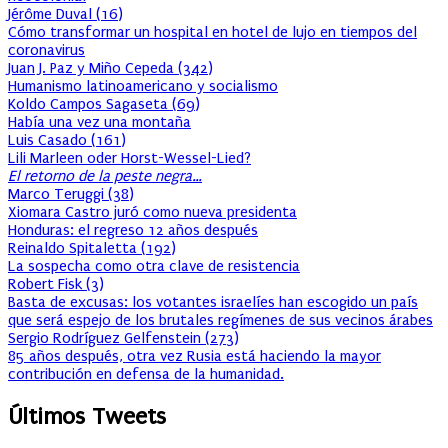
Jérôme Duval
(
16
)
Cómo transformar un hospital en hotel de lujo en tiempos del
coronavirus
Juan J. Paz y Miño Cepeda
(
342
)
Humanismo latinoamericano y socialismo
Koldo Campos Sagaseta
(
69
)
Había una vez una montaña
Luis Casado
(
161
)
Lili Marleen oder Horst-Wessel-Lied?
El retorno de la peste negra…
Marco Teruggi
(
38
)
Xiomara Castro juró como nueva presidenta
Honduras: el regreso 12 años después
Reinaldo Spitaletta
(
192
)
La sospecha como otra clave de resistencia
Robert Fisk
(
3
)
Basta de excusas: los votantes israelíes han escogido un país
que será espejo de los brutales regímenes de sus vecinos árabes
Sergio Rodríguez Gelfenstein
(
273
)
85 años después, otra vez Rusia está haciendo la mayor
contribución en defensa de la humanidad.
Últimos Tweets