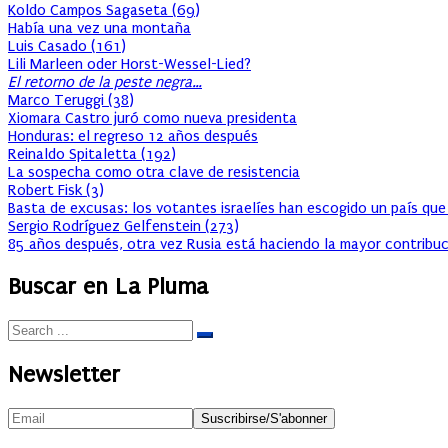
Koldo Campos Sagaseta
(
69
)
Había una vez una montaña
Luis Casado
(
161
)
Lili Marleen oder Horst-Wessel-Lied?
El retorno de la peste negra…
Marco Teruggi
(
38
)
Xiomara Castro juró como nueva presidenta
Honduras: el regreso 12 años después
Reinaldo Spitaletta
(
192
)
La sospecha como otra clave de resistencia
Robert Fisk
(
3
)
Basta de excusas: los votantes israelíes han escogido un país que
Sergio Rodríguez Gelfenstein
(
273
)
85 años después, otra vez Rusia está haciendo la mayor contribuc
Buscar en La Pluma
Newsletter