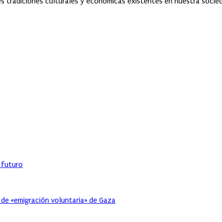
s tradiciones culturales y económicas existentes en nuestra sociedad
l futuro
 de «emigración voluntaria» de Gaza