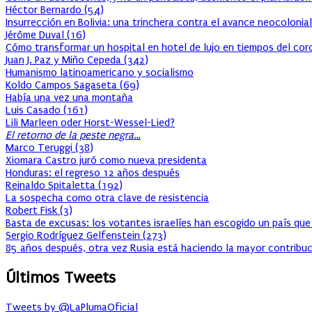
Héctor Bernardo
(
54
)
Insurrección en Bolivia: una trinchera contra el avance neocolonial
Jérôme Duval
(
16
)
Cómo transformar un hospital en hotel de lujo en tiempos del cor
Juan J. Paz y Miño Cepeda
(
342
)
Humanismo latinoamericano y socialismo
Koldo Campos Sagaseta
(
69
)
Había una vez una montaña
Luis Casado
(
161
)
Lili Marleen oder Horst-Wessel-Lied?
El retorno de la peste negra…
Marco Teruggi
(
38
)
Xiomara Castro juró como nueva presidenta
Honduras: el regreso 12 años después
Reinaldo Spitaletta
(
192
)
La sospecha como otra clave de resistencia
Robert Fisk
(
3
)
Basta de excusas: los votantes israelíes han escogido un país que
Sergio Rodríguez Gelfenstein
(
273
)
85 años después, otra vez Rusia está haciendo la mayor contribuc
Últimos Tweets
Tweets by @LaPlumaOficial