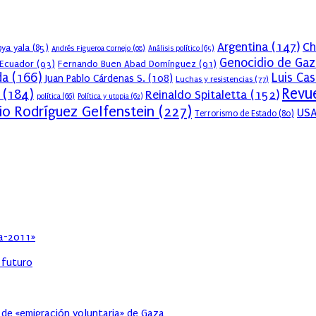
Argentina
(147)
Ch
ya yala
(85)
Andrés Figueroa Cornejo
(68)
Análisis político
(65)
Genocidio de Gaz
Ecuador
(93)
Fernando Buen Abad Domínguez
(91)
da
(166)
Luis Ca
Juan Pablo Cárdenas S.
(108)
Luchas y resistencias
(77)
Revue
(184)
Reinaldo Spitaletta
(152)
política
(66)
Política y utopia
(62)
io Rodríguez Gelfenstein
(227)
US
Terrorismo de Estado
(80)
ia-2011»
l futuro
 de «emigración voluntaria» de Gaza