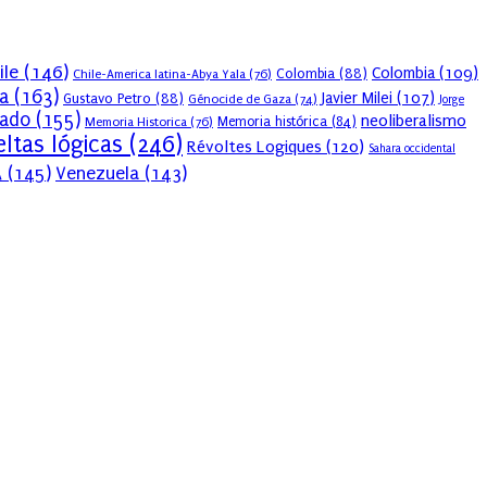
ile
(146)
Colombia
(109)
Colombia
(88)
Chile-America latina-Abya Yala
(76)
a
(163)
Javier Milei
(107)
Gustavo Petro
(88)
Génocide de Gaza
(74)
Jorge
sado
(155)
neoliberalismo
Memoria Historica
(76)
Memoria histórica
(84)
ltas lógicas
(246)
Révoltes Logiques
(120)
Sahara occidental
A
(145)
Venezuela
(143)