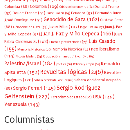
Chile-America latina-Abya Yala
(76)
Colombia
(109)
Colombia
(88)
Donald Trump
Crisis del coronavirus
(62)
(97)
Douce France
(91)
Ecuador
(93)
Fernando Buen
Dulce Francia
(63)
Genocidio de Gaza
(162)
Abad Domínguez
(91)
Gustavo Petro
Javier Milei
(107)
(88)
Juan J. Paz-
Génocide de Gaza
(74)
Jorge Elbaum
(67)
Juan J. Paz y Miño Cepeda
(166)
Juan
y-Miño Cepeda
(93)
Luis Casado
Pablo Cárdenas S.
(108)
Luchas y resistencias
(77)
(155)
neoliberalismo
Memoria Historica
(76)
Memoria histórica
(84)
(119)
Ocupación marroquí
(70)
Nicolás Maduro
(64)
ONU
(64)
Palestina/Israel
(184)
Reinaldo
política
(66)
Política y utopia
(62)
Revueltas lógicas
(246)
Spitaletta
(152)
Révoltes
Logiques
(120)
Sahara occidental ocupado
Sahara occidental occupé
(64)
Sergio Rodríguez
Sergio Ferrari
(145)
(88)
Gelfenstein
(227)
USA
(145)
Terrorismo de Estado
(80)
Venezuela
(143)
Columnistas