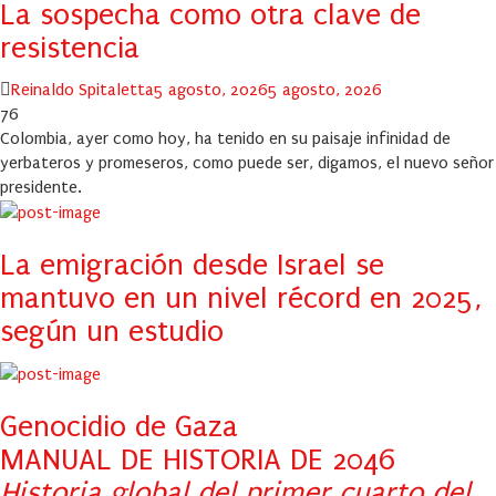
La sospecha como otra clave de
resistencia
Author
Posted
Reinaldo Spitaletta
5 agosto, 2026
5 agosto, 2026
on
76
Colombia, ayer como hoy, ha tenido en su paisaje infinidad de
yerbateros y promeseros, como puede ser, digamos, el nuevo señor
presidente.
La emigración desde Israel se
mantuvo en un nivel récord en 2025,
según un estudio
Genocidio de Gaza
MANUAL DE HISTORIA DE 2046
Historia global del primer cuarto del