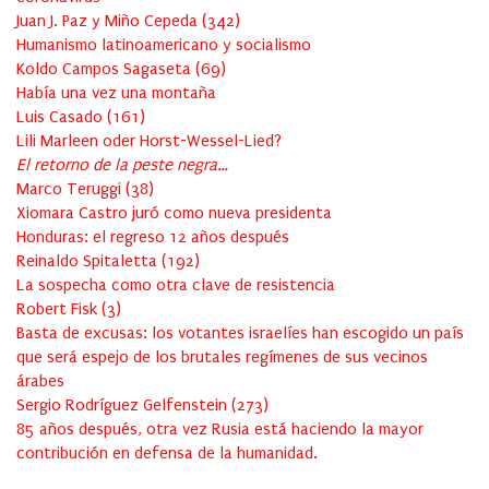
Juan J. Paz y Miño Cepeda
(
342
)
Humanismo latinoamericano y socialismo
Koldo Campos Sagaseta
(
69
)
Había una vez una montaña
Luis Casado
(
161
)
Lili Marleen oder Horst-Wessel-Lied?
El retorno de la peste negra…
Marco Teruggi
(
38
)
Xiomara Castro juró como nueva presidenta
Honduras: el regreso 12 años después
Reinaldo Spitaletta
(
192
)
La sospecha como otra clave de resistencia
Robert Fisk
(
3
)
Basta de excusas: los votantes israelíes han escogido un país
que será espejo de los brutales regímenes de sus vecinos
árabes
Sergio Rodríguez Gelfenstein
(
273
)
85 años después, otra vez Rusia está haciendo la mayor
contribución en defensa de la humanidad.