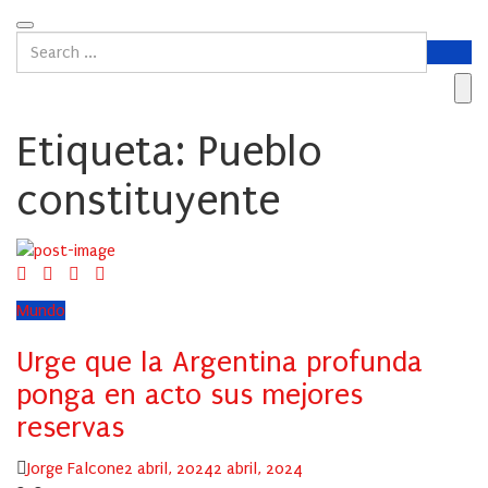
Etiqueta:
Pueblo
constituyente
Mundo
Urge que la Argentina profunda
ponga en acto sus mejores
reservas
Author
Posted
Jorge Falcone
2 abril, 2024
2 abril, 2024