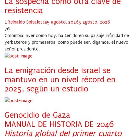
La sospecha como otra clave de
resistencia
Author
Posted
Reinaldo Spitaletta
5 agosto, 2026
5 agosto, 2026
on
76
Colombia, ayer como hoy, ha tenido en su paisaje infinidad de
yerbateros y promeseros, como puede ser, digamos, el nuevo
señor presidente.
La emigración desde Israel se
mantuvo en un nivel récord en
2025, según un estudio
Genocidio de Gaza
MANUAL DE HISTORIA DE 2046
Historia global del primer cuarto