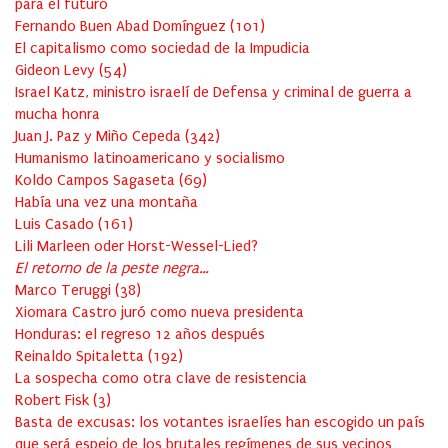
para el futuro
Fernando Buen Abad Domínguez
(
101
)
El capitalismo como sociedad de la Impudicia
Gideon Levy
(
54
)
Israel Katz, ministro israelí de Defensa y criminal de guerra a
mucha honra
Juan J. Paz y Miño Cepeda
(
342
)
Humanismo latinoamericano y socialismo
Koldo Campos Sagaseta
(
69
)
Había una vez una montaña
Luis Casado
(
161
)
Lili Marleen oder Horst-Wessel-Lied?
El retorno de la peste negra…
Marco Teruggi
(
38
)
Xiomara Castro juró como nueva presidenta
Honduras: el regreso 12 años después
Reinaldo Spitaletta
(
192
)
La sospecha como otra clave de resistencia
Robert Fisk
(
3
)
Basta de excusas: los votantes israelíes han escogido un país
que será espejo de los brutales regímenes de sus vecinos