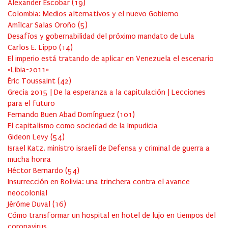
Alexander Escobar
(
19
)
Colombia: Medios alternativos y el nuevo Gobierno
Amílcar Salas Oroño
(
5
)
Desafíos y gobernabilidad del próximo mandato de Lula
Carlos E. Lippo
(
14
)
El imperio está tratando de aplicar en Venezuela el escenario
«Libia-2011»
Éric Toussaint
(
42
)
Grecia 2015 | De la esperanza a la capitulación | Lecciones
para el futuro
Fernando Buen Abad Domínguez
(
101
)
El capitalismo como sociedad de la Impudicia
Gideon Levy
(
54
)
Israel Katz, ministro israelí de Defensa y criminal de guerra a
mucha honra
Héctor Bernardo
(
54
)
Insurrección en Bolivia: una trinchera contra el avance
neocolonial
Jérôme Duval
(
16
)
Cómo transformar un hospital en hotel de lujo en tiempos del
coronavirus