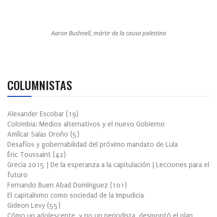
Aaron Bushnell, mártir de la causa palestina
COLUMNISTAS
Alexander Escobar
(
19
)
Colombia: Medios alternativos y el nuevo Gobierno
Amílcar Salas Oroño
(
5
)
Desafíos y gobernabilidad del próximo mandato de Lula
Éric Toussaint
(
42
)
Grecia 2015 | De la esperanza a la capitulación | Lecciones para el
futuro
Fernando Buen Abad Domínguez
(
101
)
El capitalismo como sociedad de la Impudicia
Gideon Levy
(
55
)
Cómo un adolescente, y no un periodista, desmontó el plan