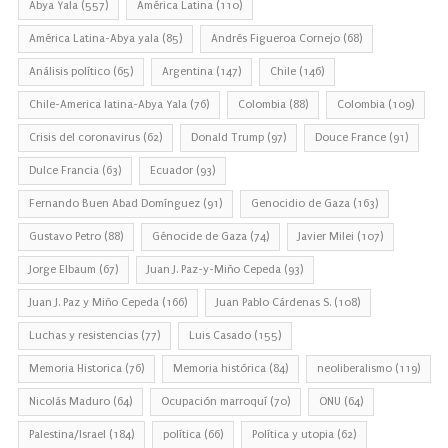
Abya Yala
(557)
América Latina
(110)
América Latina-Abya yala
(85)
Andrés Figueroa Cornejo
(68)
Análisis político
(65)
Argentina
(147)
Chile
(146)
Chile-America latina-Abya Yala
(76)
Colombia
(88)
Colombia
(109)
Crisis del coronavirus
(62)
Donald Trump
(97)
Douce France
(91)
Dulce Francia
(63)
Ecuador
(93)
Fernando Buen Abad Domínguez
(91)
Genocidio de Gaza
(163)
Gustavo Petro
(88)
Génocide de Gaza
(74)
Javier Milei
(107)
Jorge Elbaum
(67)
Juan J. Paz-y-Miño Cepeda
(93)
Juan J. Paz y Miño Cepeda
(166)
Juan Pablo Cárdenas S.
(108)
Luchas y resistencias
(77)
Luis Casado
(155)
Memoria Historica
(76)
Memoria histórica
(84)
neoliberalismo
(119)
Nicolás Maduro
(64)
Ocupación marroquí
(70)
ONU
(64)
Palestina/Israel
(184)
política
(66)
Política y utopia
(62)