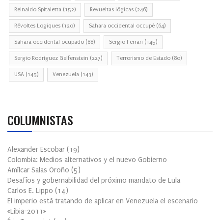
Reinaldo Spitaletta
(152)
Revueltas lógicas
(246)
Révoltes Logiques
(120)
Sahara occidental occupé
(64)
Sahara occidental ocupado
(88)
Sergio Ferrari
(145)
Sergio Rodríguez Gelfenstein
(227)
Terrorismo de Estado
(80)
USA
(145)
Venezuela
(143)
COLUMNISTAS
Alexander Escobar
(
19
)
Colombia: Medios alternativos y el nuevo Gobierno
Amílcar Salas Oroño
(
5
)
Desafíos y gobernabilidad del próximo mandato de Lula
Carlos E. Lippo
(
14
)
El imperio está tratando de aplicar en Venezuela el escenario
«Libia-2011»