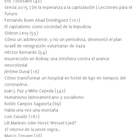
Éric Toussaint
(
42
)
Grecia 2015 | De la esperanza a la capitulación | Lecciones para el
futuro
Fernando Buen Abad Domínguez
(
101
)
El capitalismo como sociedad de la Impudicia
Gideon Levy
(
55
)
Cómo un adolescente, y no un periodista, desmontó el plan
israelí de «emigración voluntaria» de Gaza
Héctor Bernardo
(
54
)
Insurrección en Bolivia: una trinchera contra el avance
neocolonial
Jérôme Duval
(
16
)
Cómo transformar un hospital en hotel de lujo en tiempos del
coronavirus
Juan J. Paz y Miño Cepeda
(
342
)
Humanismo latinoamericano y socialismo
Koldo Campos Sagaseta
(
69
)
Había una vez una montaña
Luis Casado
(
161
)
Lili Marleen oder Horst-Wessel-Lied?
El retorno de la peste negra…
Marco Teruggi
(
38
)