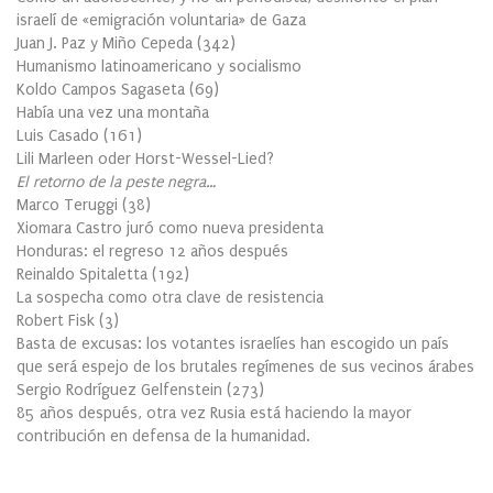
israelí de «emigración voluntaria» de Gaza
Juan J. Paz y Miño Cepeda
(
342
)
Humanismo latinoamericano y socialismo
Koldo Campos Sagaseta
(
69
)
Había una vez una montaña
Luis Casado
(
161
)
Lili Marleen oder Horst-Wessel-Lied?
El retorno de la peste negra…
Marco Teruggi
(
38
)
Xiomara Castro juró como nueva presidenta
Honduras: el regreso 12 años después
Reinaldo Spitaletta
(
192
)
La sospecha como otra clave de resistencia
Robert Fisk
(
3
)
Basta de excusas: los votantes israelíes han escogido un país
que será espejo de los brutales regímenes de sus vecinos árabes
Sergio Rodríguez Gelfenstein
(
273
)
85 años después, otra vez Rusia está haciendo la mayor
contribución en defensa de la humanidad.