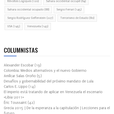
Révoltes Logiques
(120)
Sahara occidental occupé
(64)
Sahara occidental ocupado
(88)
Sergio Ferrari
(145)
Sergio Rodríguez Gelfenstein
(227)
Terrorismo de Estado
(80)
USA
(145)
Venezuela
(143)
COLUMNISTAS
Alexander Escobar
(
19
)
Colombia: Medios alternativos y el nuevo Gobierno
Amílcar Salas Oroño
(
5
)
Desafíos y gobernabilidad del próximo mandato de Lula
Carlos E. Lippo
(
14
)
El imperio está tratando de aplicar en Venezuela el escenario
«Libia-2011»
Éric Toussaint
(
42
)
Grecia 2015 | De la esperanza a la capitulación | Lecciones para el
futuro