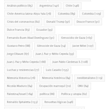
Análisis político
(65)
Argentina
(147)
Chile
(146)
Chile-America latina-Abya Yala
(76)
Colombia
(89)
Colombia
(109)
Crisis del coronavirus
(62)
Donald Trump
(97)
Douce France
(91)
Dulce Francia
(63)
Ecuador
(93)
Fernando Buen Abad Domínguez
(91)
Genocidio de Gaza
(163)
Gustavo Petro
(88)
Génocide de Gaza
(74)
Javier Milei
(107)
Jorge Elbaum
(67)
Juan J. Paz-y-Miño Cepeda
(93)
Juan J. Paz y Miño Cepeda
(166)
Juan Pablo Cárdenas S.
(108)
Luchas y resistencias
(77)
Luis Casado
(155)
Memoria Historica
(76)
Memoria histórica
(84)
neoliberalismo
(119)
Nicolás Maduro
(64)
Ocupación marroquí
(70)
ONU
(64)
Palestina/Israel
(184)
política
(66)
Política y utopia
(62)
Reinaldo Spitaletta
(153)
Revueltas lógicas
(246)