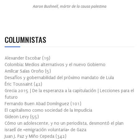
Aaron Bushnell, mártir de la causa palestina
COLUMNISTAS
Alexander Escobar
(
19
)
Colombia: Medios alternativos y el nuevo Gobierno
Amílcar Salas Oroño
(
5
)
Desafíos y gobernabilidad del próximo mandato de Lula
Éric Toussaint
(
42
)
Grecia 2015 | De la esperanza a la capitulación | Lecciones para el
futuro
Fernando Buen Abad Domínguez
(
101
)
El capitalismo como sociedad de la Impudicia
Gideon Levy
(
55
)
Cómo un adolescente, y no un periodista, desmontó el plan
israelí de «emigración voluntaria» de Gaza
Juan J. Paz y Miño Cepeda
(
342
)