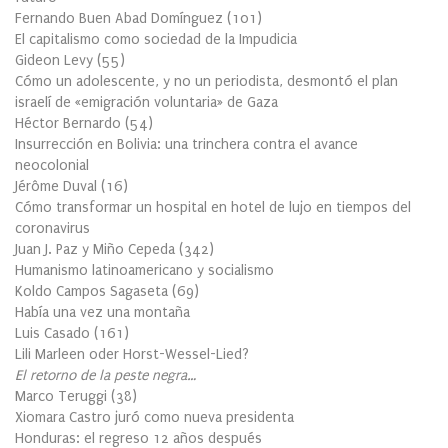
Fernando Buen Abad Domínguez
(
101
)
El capitalismo como sociedad de la Impudicia
Gideon Levy
(
55
)
Cómo un adolescente, y no un periodista, desmontó el plan
israelí de «emigración voluntaria» de Gaza
Héctor Bernardo
(
54
)
Insurrección en Bolivia: una trinchera contra el avance
neocolonial
Jérôme Duval
(
16
)
Cómo transformar un hospital en hotel de lujo en tiempos del
coronavirus
Juan J. Paz y Miño Cepeda
(
342
)
Humanismo latinoamericano y socialismo
Koldo Campos Sagaseta
(
69
)
Había una vez una montaña
Luis Casado
(
161
)
Lili Marleen oder Horst-Wessel-Lied?
El retorno de la peste negra…
Marco Teruggi
(
38
)
Xiomara Castro juró como nueva presidenta
Honduras: el regreso 12 años después