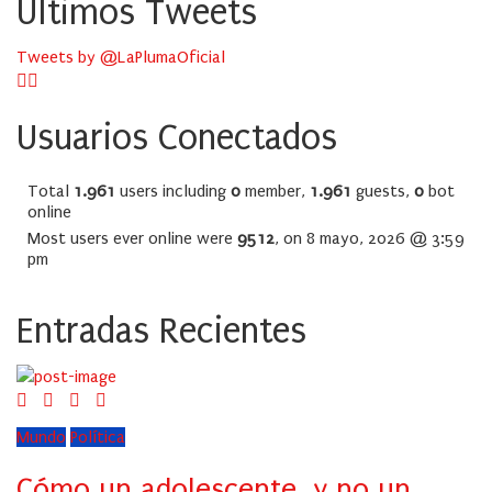
Últimos Tweets
Tweets by @LaPlumaOficial
Usuarios Conectados
Total
1.961
users including
0
member,
1.961
guests,
0
bot
online
Most users ever online were
9512
, on 8 mayo, 2026 @ 3:59
pm
Entradas Recientes
Mundo
Política
Cómo un adolescente, y no un