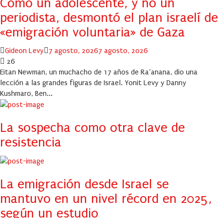
Cómo un adolescente, y no un
periodista, desmontó el plan israelí de
«emigración voluntaria» de Gaza
Author
Posted
Gideon Levy
7 agosto, 2026
7 agosto, 2026
on
26
Eitan Newman, un muchacho de 17 años de Ra’anana, dio una
lección a las grandes figuras de Israel. Yonit Levy y Danny
Kushmaro, Ben...
La sospecha como otra clave de
resistencia
La emigración desde Israel se
mantuvo en un nivel récord en 2025,
según un estudio