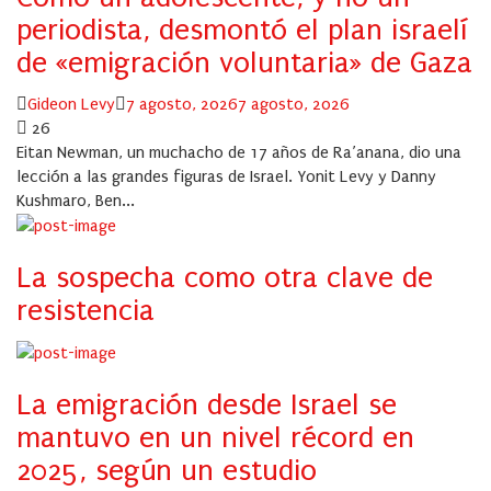
periodista, desmontó el plan israelí
de «emigración voluntaria» de Gaza
Author
Posted
Gideon Levy
7 agosto, 2026
7 agosto, 2026
on
26
Eitan Newman, un muchacho de 17 años de Ra’anana, dio una
lección a las grandes figuras de Israel. Yonit Levy y Danny
Kushmaro, Ben...
La sospecha como otra clave de
resistencia
La emigración desde Israel se
mantuvo en un nivel récord en
2025, según un estudio