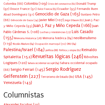
Colombia
(109)
Colombia
(88)
Donald Trump
Crisis del coronavirus
(62)
(97)
Douce France
(91)
Ecuador
(93)
Fernando Buen
Dulce Francia
(63)
Genocidio de Gaza
(163)
Abad Domínguez
(91)
Gustavo Petro
Javier Milei
(107)
(88)
Juan J. Paz-
Génocide de Gaza
(74)
Jorge Elbaum
(67)
Juan J. Paz y Miño Cepeda
(166)
Juan
y-Miño Cepeda
(93)
Luis Casado
Pablo Cárdenas S.
(108)
Luchas y resistencias
(77)
(155)
neoliberalismo
Memoria Historica
(76)
Memoria histórica
(84)
(119)
Ocupación marroquí
(70)
Nicolás Maduro
(64)
ONU
(64)
Palestina/Israel
(184)
Reinaldo
política
(66)
Política y utopia
(62)
Revueltas lógicas
(246)
Spitaletta
(152)
Révoltes
Logiques
(120)
Sahara occidental ocupado
Sahara occidental occupé
(64)
Sergio Rodríguez
Sergio Ferrari
(145)
(88)
Gelfenstein
(227)
USA
(145)
Terrorismo de Estado
(80)
Venezuela
(143)
Columnistas
Alexander Escobar
(
19
)