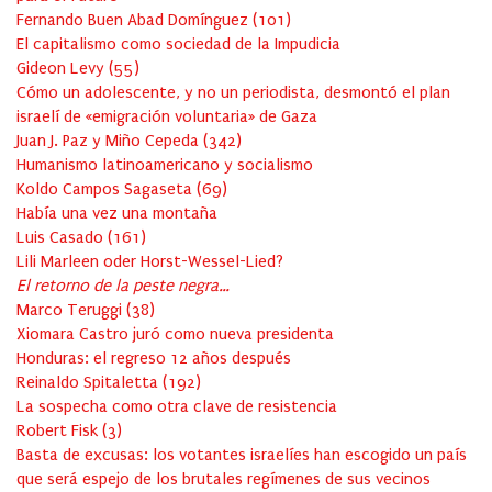
Fernando Buen Abad Domínguez
(
101
)
El capitalismo como sociedad de la Impudicia
Gideon Levy
(
55
)
Cómo un adolescente, y no un periodista, desmontó el plan
israelí de «emigración voluntaria» de Gaza
Juan J. Paz y Miño Cepeda
(
342
)
Humanismo latinoamericano y socialismo
Koldo Campos Sagaseta
(
69
)
Había una vez una montaña
Luis Casado
(
161
)
Lili Marleen oder Horst-Wessel-Lied?
El retorno de la peste negra…
Marco Teruggi
(
38
)
Xiomara Castro juró como nueva presidenta
Honduras: el regreso 12 años después
Reinaldo Spitaletta
(
192
)
La sospecha como otra clave de resistencia
Robert Fisk
(
3
)
Basta de excusas: los votantes israelíes han escogido un país
que será espejo de los brutales regímenes de sus vecinos