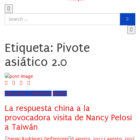
Etiqueta:
Pivote
asiático 2.0
Editoriales y Opiniones
Mundo
La respuesta china a la
provocadora visita de Nancy Pelosi
a Taiwán
Author
Posted
Sergio Rodríguez Gelfenstein
6 agosto, 2022
7 agosto, 2022