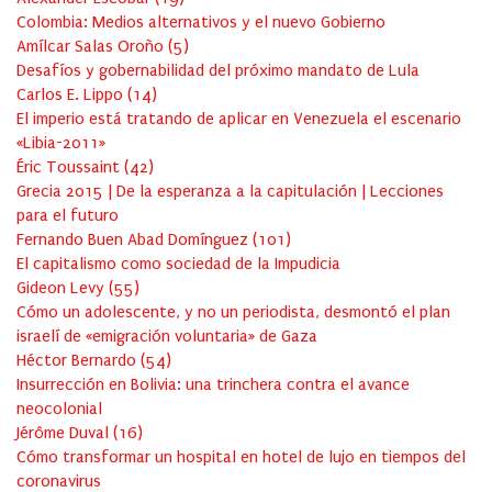
Colombia: Medios alternativos y el nuevo Gobierno
Amílcar Salas Oroño
(
5
)
Desafíos y gobernabilidad del próximo mandato de Lula
Carlos E. Lippo
(
14
)
El imperio está tratando de aplicar en Venezuela el escenario
«Libia-2011»
Éric Toussaint
(
42
)
Grecia 2015 | De la esperanza a la capitulación | Lecciones
para el futuro
Fernando Buen Abad Domínguez
(
101
)
El capitalismo como sociedad de la Impudicia
Gideon Levy
(
55
)
Cómo un adolescente, y no un periodista, desmontó el plan
israelí de «emigración voluntaria» de Gaza
Héctor Bernardo
(
54
)
Insurrección en Bolivia: una trinchera contra el avance
neocolonial
Jérôme Duval
(
16
)
Cómo transformar un hospital en hotel de lujo en tiempos del
coronavirus