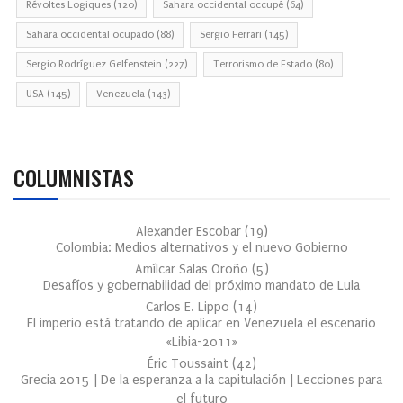
Révoltes Logiques
(120)
Sahara occidental occupé
(64)
Sahara occidental ocupado
(88)
Sergio Ferrari
(145)
Sergio Rodríguez Gelfenstein
(227)
Terrorismo de Estado
(80)
USA
(145)
Venezuela
(143)
COLUMNISTAS
Alexander Escobar
(
19
)
Colombia: Medios alternativos y el nuevo Gobierno
Amílcar Salas Oroño
(
5
)
Desafíos y gobernabilidad del próximo mandato de Lula
Carlos E. Lippo
(
14
)
El imperio está tratando de aplicar en Venezuela el escenario
«Libia-2011»
Éric Toussaint
(
42
)
Grecia 2015 | De la esperanza a la capitulación | Lecciones para
el futuro