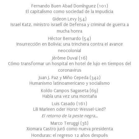
Fernando Buen Abad Domínguez
(
101
)
El capitalismo como sociedad de la Impudicia
Gideon Levy
(
54
)
Israel Katz, ministro israelí de Defensa y criminal de guerra a
mucha honra
Héctor Bernardo
(
54
)
Insurrección en Bolivia: una trinchera contra el avance
neocolonial
Jérôme Duval
(
16
)
Cómo transformar un hospital en hotel de lujo en tiempos del
coronavirus
Juan J. Paz y Miño Cepeda
(
342
)
Humanismo latinoamericano y socialismo
Koldo Campos Sagaseta
(
69
)
Había una vez una montaña
Luis Casado
(
161
)
Lili Marleen oder Horst-Wessel-Lied?
El retorno de la peste negra…
Marco Teruggi
(
38
)
Xiomara Castro juró como nueva presidenta
Honduras: el regreso 12 años después