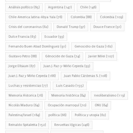
Análisis político
(65)
Argentina
(147)
Chile
(146)
Chile-America latina-Abya Yala
(76)
Colombia
(88)
Colombia
(109)
Crisis del coronavirus
(62)
Donald Trump
(97)
Douce France
(91)
Dulce Francia
(63)
Ecuador
(93)
Fernando Buen Abad Domínguez
(91)
Genocidio de Gaza
(162)
Gustavo Petro
(88)
Génocide de Gaza
(74)
Javier Milei
(107)
Jorge Elbaum
(67)
Juan J. Paz-y-Miño Cepeda
(93)
Juan J. Paz y Miño Cepeda
(166)
Juan Pablo Cárdenas S.
(108)
Luchas y resistencias
(77)
Luis Casado
(155)
Memoria Historica
(76)
Memoria histórica
(84)
neoliberalismo
(119)
Nicolás Maduro
(64)
Ocupación marroquí
(70)
ONU
(64)
Palestina/Israel
(184)
política
(66)
Política y utopia
(62)
Reinaldo Spitaletta
(152)
Revueltas lógicas
(246)