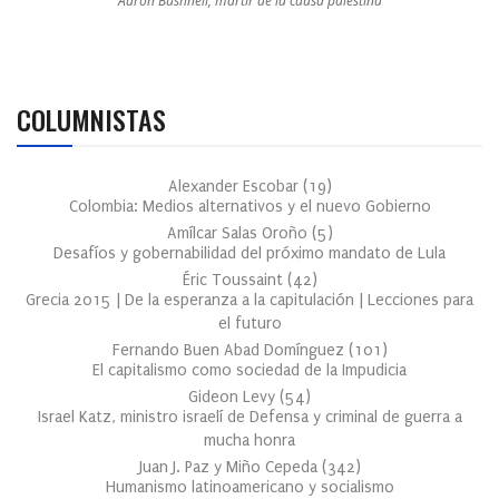
Aaron Bushnell, mártir de la causa palestina
COLUMNISTAS
Alexander Escobar
(
19
)
Colombia: Medios alternativos y el nuevo Gobierno
Amílcar Salas Oroño
(
5
)
Desafíos y gobernabilidad del próximo mandato de Lula
Éric Toussaint
(
42
)
Grecia 2015 | De la esperanza a la capitulación | Lecciones para
el futuro
Fernando Buen Abad Domínguez
(
101
)
El capitalismo como sociedad de la Impudicia
Gideon Levy
(
54
)
Israel Katz, ministro israelí de Defensa y criminal de guerra a
mucha honra
Juan J. Paz y Miño Cepeda
(
342
)
Humanismo latinoamericano y socialismo