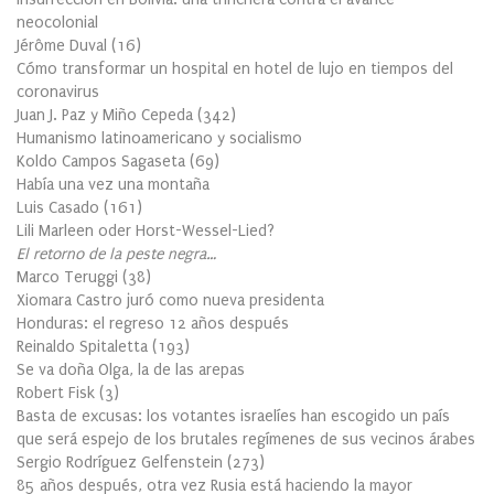
neocolonial
Jérôme Duval
(
16
)
Cómo transformar un hospital en hotel de lujo en tiempos del
coronavirus
Juan J. Paz y Miño Cepeda
(
342
)
Humanismo latinoamericano y socialismo
Koldo Campos Sagaseta
(
69
)
Había una vez una montaña
Luis Casado
(
161
)
Lili Marleen oder Horst-Wessel-Lied?
El retorno de la peste negra…
Marco Teruggi
(
38
)
Xiomara Castro juró como nueva presidenta
Honduras: el regreso 12 años después
Reinaldo Spitaletta
(
193
)
Se va doña Olga, la de las arepas
Robert Fisk
(
3
)
Basta de excusas: los votantes israelíes han escogido un país
que será espejo de los brutales regímenes de sus vecinos árabes
Sergio Rodríguez Gelfenstein
(
273
)
85 años después, otra vez Rusia está haciendo la mayor