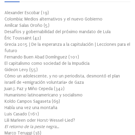
Alexander Escobar
(
19
)
Colombia: Medios alternativos y el nuevo Gobierno
Amílcar Salas Oroño
(
5
)
Desafíos y gobernabilidad del próximo mandato de Lula
Éric Toussaint
(
42
)
Grecia 2015 | De la esperanza a la capitulación | Lecciones para el
futuro
Fernando Buen Abad Domínguez
(
101
)
El capitalismo como sociedad de la Impudicia
Gideon Levy
(
55
)
Cómo un adolescente, y no un periodista, desmontó el plan
israelí de «emigración voluntaria» de Gaza
Juan J. Paz y Miño Cepeda
(
342
)
Humanismo latinoamericano y socialismo
Koldo Campos Sagaseta
(
69
)
Había una vez una montaña
Luis Casado
(
161
)
Lili Marleen oder Horst-Wessel-Lied?
El retorno de la peste negra…
Marco Teruggi
(
38
)