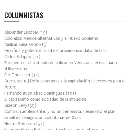
COLUMNISTAS
Alexander Escobar
(
19
)
Colombia: Medios alternativos y el nuevo Gobierno
Amílcar Salas Oroño
(
5
)
Desafíos y gobernabilidad del próximo mandato de Lula
Carlos E. Lippo
(
14
)
El imperio está tratando de aplicar en Venezuela el escenario
«Libia-2011»
Éric Toussaint
(
42
)
Grecia 2015 | De la esperanza a la capitulación | Lecciones para el
futuro
Fernando Buen Abad Domínguez
(
101
)
El capitalismo como sociedad de la Impudicia
Gideon Levy
(
55
)
Cómo un adolescente, y no un periodista, desmontó el plan
israelí de «emigración voluntaria» de Gaza
Héctor Bernardo
(
54
)
Insurrección en Bolivia: una trinchera contra el avance