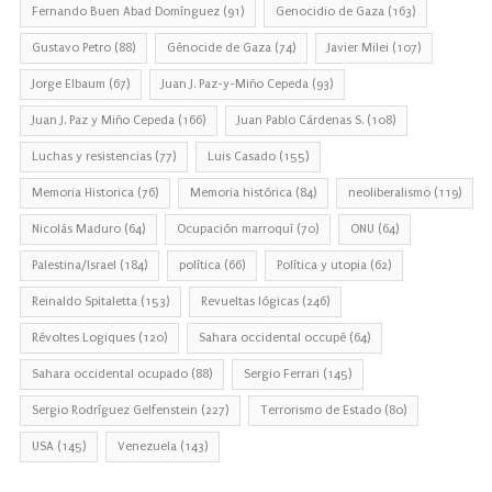
Fernando Buen Abad Domínguez
(91)
Genocidio de Gaza
(163)
Gustavo Petro
(88)
Génocide de Gaza
(74)
Javier Milei
(107)
Jorge Elbaum
(67)
Juan J. Paz-y-Miño Cepeda
(93)
Juan J. Paz y Miño Cepeda
(166)
Juan Pablo Cárdenas S.
(108)
Luchas y resistencias
(77)
Luis Casado
(155)
Memoria Historica
(76)
Memoria histórica
(84)
neoliberalismo
(119)
Nicolás Maduro
(64)
Ocupación marroquí
(70)
ONU
(64)
Palestina/Israel
(184)
política
(66)
Política y utopia
(62)
Reinaldo Spitaletta
(153)
Revueltas lógicas
(246)
Révoltes Logiques
(120)
Sahara occidental occupé
(64)
Sahara occidental ocupado
(88)
Sergio Ferrari
(145)
Sergio Rodríguez Gelfenstein
(227)
Terrorismo de Estado
(80)
USA
(145)
Venezuela
(143)