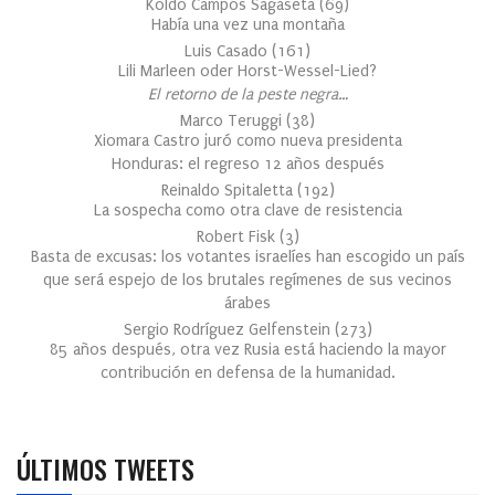
Koldo Campos Sagaseta
(
69
)
Había una vez una montaña
Luis Casado
(
161
)
Lili Marleen oder Horst-Wessel-Lied?
El retorno de la peste negra…
Marco Teruggi
(
38
)
Xiomara Castro juró como nueva presidenta
Honduras: el regreso 12 años después
Reinaldo Spitaletta
(
192
)
La sospecha como otra clave de resistencia
Robert Fisk
(
3
)
Basta de excusas: los votantes israelíes han escogido un país
que será espejo de los brutales regímenes de sus vecinos
árabes
Sergio Rodríguez Gelfenstein
(
273
)
85 años después, otra vez Rusia está haciendo la mayor
contribución en defensa de la humanidad.
ÚLTIMOS TWEETS