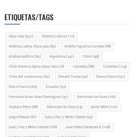
ETIQUETAS/TAGS
Abya Yala
(557)
América Latina
(110)
América Latina-Abya yala
(85)
Andrés Figueroa Cornejo
(68)
Análisis político
(65)
Argentina
(147)
Chile
(146)
Chile-America latina-Abya Yala
(76)
Colombia
(88)
Colombia
(109)
Crisis del coronavirus
(62)
Donald Trump
(97)
Douce France
(91)
Dulce Francia
(63)
Ecuador
(93)
Fernando Buen Abad Domínguez
(91)
Genocidio de Gaza
(162)
Gustavo Petro
(88)
Génocide de Gaza
(74)
Javier Milei
(107)
Jorge Elbaum
(67)
Juan J. Paz-y-Miño Cepeda
(93)
Juan J. Paz y Miño Cepeda
(166)
Juan Pablo Cárdenas S.
(108)