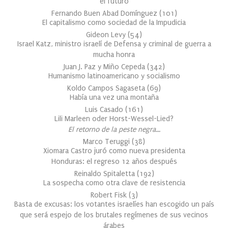
el futuro
Fernando Buen Abad Domínguez
(
101
)
El capitalismo como sociedad de la Impudicia
Gideon Levy
(
54
)
Israel Katz, ministro israelí de Defensa y criminal de guerra a
mucha honra
Juan J. Paz y Miño Cepeda
(
342
)
Humanismo latinoamericano y socialismo
Koldo Campos Sagaseta
(
69
)
Había una vez una montaña
Luis Casado
(
161
)
Lili Marleen oder Horst-Wessel-Lied?
El retorno de la peste negra…
Marco Teruggi
(
38
)
Xiomara Castro juró como nueva presidenta
Honduras: el regreso 12 años después
Reinaldo Spitaletta
(
192
)
La sospecha como otra clave de resistencia
Robert Fisk
(
3
)
Basta de excusas: los votantes israelíes han escogido un país
que será espejo de los brutales regímenes de sus vecinos
árabes