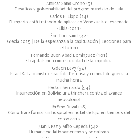
Amílcar Salas Oroño
(
5
)
Desafíos y gobernabilidad del próximo mandato de Lula
Carlos E. Lippo
(
14
)
El imperio está tratando de aplicar en Venezuela el escenario
«Libia-2011»
Éric Toussaint
(
42
)
Grecia 2015 | De la esperanza a la capitulación | Lecciones para
el futuro
Fernando Buen Abad Domínguez
(
101
)
El capitalismo como sociedad de la Impudicia
Gideon Levy
(
54
)
Israel Katz, ministro israelí de Defensa y criminal de guerra a
mucha honra
Héctor Bernardo
(
54
)
Insurrección en Bolivia: una trinchera contra el avance
neocolonial
Jérôme Duval
(
16
)
Cómo transformar un hospital en hotel de lujo en tiempos del
coronavirus
Juan J. Paz y Miño Cepeda
(
342
)
Humanismo latinoamericano y socialismo