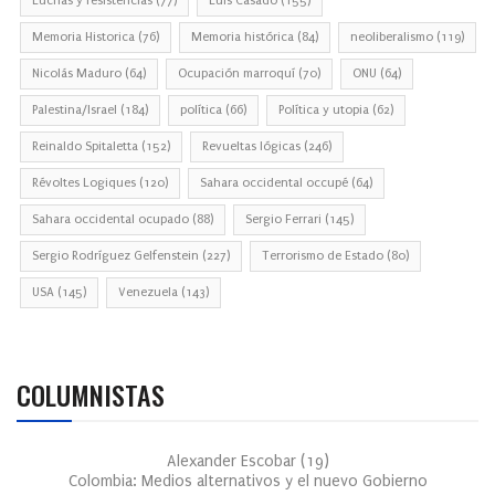
Luchas y resistencias
(77)
Luis Casado
(155)
Memoria Historica
(76)
Memoria histórica
(84)
neoliberalismo
(119)
Nicolás Maduro
(64)
Ocupación marroquí
(70)
ONU
(64)
Palestina/Israel
(184)
política
(66)
Política y utopia
(62)
Reinaldo Spitaletta
(152)
Revueltas lógicas
(246)
Révoltes Logiques
(120)
Sahara occidental occupé
(64)
Sahara occidental ocupado
(88)
Sergio Ferrari
(145)
Sergio Rodríguez Gelfenstein
(227)
Terrorismo de Estado
(80)
USA
(145)
Venezuela
(143)
COLUMNISTAS
Alexander Escobar
(
19
)
Colombia: Medios alternativos y el nuevo Gobierno