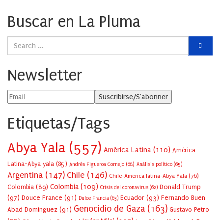
Buscar en La Pluma
Newsletter
Etiquetas/Tags
Abya Yala
(557)
América Latina
(110)
América
Latina-Abya yala
(85)
Andrés Figueroa Cornejo
(68)
Análisis político
(65)
Argentina
(147)
Chile
(146)
Chile-America latina-Abya Yala
(76)
Colombia
(109)
Colombia
(89)
Donald Trump
Crisis del coronavirus
(62)
(97)
Douce France
(91)
Ecuador
(93)
Fernando Buen
Dulce Francia
(63)
Genocidio de Gaza
(163)
Abad Domínguez
(91)
Gustavo Petro