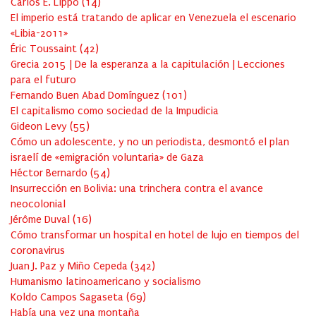
Carlos E. Lippo
(
14
)
El imperio está tratando de aplicar en Venezuela el escenario
«Libia-2011»
Éric Toussaint
(
42
)
Grecia 2015 | De la esperanza a la capitulación | Lecciones
para el futuro
Fernando Buen Abad Domínguez
(
101
)
El capitalismo como sociedad de la Impudicia
Gideon Levy
(
55
)
Cómo un adolescente, y no un periodista, desmontó el plan
israelí de «emigración voluntaria» de Gaza
Héctor Bernardo
(
54
)
Insurrección en Bolivia: una trinchera contra el avance
neocolonial
Jérôme Duval
(
16
)
Cómo transformar un hospital en hotel de lujo en tiempos del
coronavirus
Juan J. Paz y Miño Cepeda
(
342
)
Humanismo latinoamericano y socialismo
Koldo Campos Sagaseta
(
69
)
Había una vez una montaña