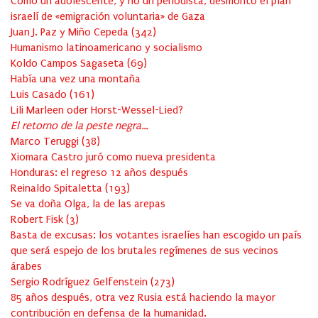
Cómo un adolescente, y no un periodista, desmontó el plan
israelí de «emigración voluntaria» de Gaza
Juan J. Paz y Miño Cepeda
(
342
)
Humanismo latinoamericano y socialismo
Koldo Campos Sagaseta
(
69
)
Había una vez una montaña
Luis Casado
(
161
)
Lili Marleen oder Horst-Wessel-Lied?
El retorno de la peste negra…
Marco Teruggi
(
38
)
Xiomara Castro juró como nueva presidenta
Honduras: el regreso 12 años después
Reinaldo Spitaletta
(
193
)
Se va doña Olga, la de las arepas
Robert Fisk
(
3
)
Basta de excusas: los votantes israelíes han escogido un país
que será espejo de los brutales regímenes de sus vecinos
árabes
Sergio Rodríguez Gelfenstein
(
273
)
85 años después, otra vez Rusia está haciendo la mayor
contribución en defensa de la humanidad.