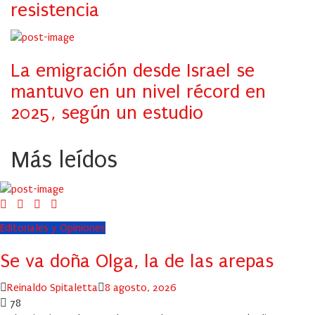
resistencia
La emigración desde Israel se
mantuvo en un nivel récord en
2025, según un estudio
Más leídos
Editoriales y Opiniones
Se va doña Olga, la de las arepas
Author
Posted
Reinaldo Spitaletta
8 agosto, 2026
on
78