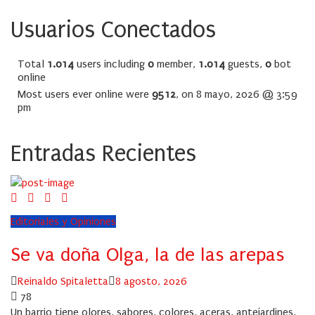
Usuarios Conectados
Total
1.014
users including
0
member,
1.014
guests,
0
bot
online
Most users ever online were
9512
, on 8 mayo, 2026 @ 3:59
pm
Entradas Recientes
Editoriales y Opiniones
Se va doña Olga, la de las arepas
Author
Posted
Reinaldo Spitaletta
8 agosto, 2026
on
78
Un barrio tiene olores, sabores, colores, aceras, antejardines,