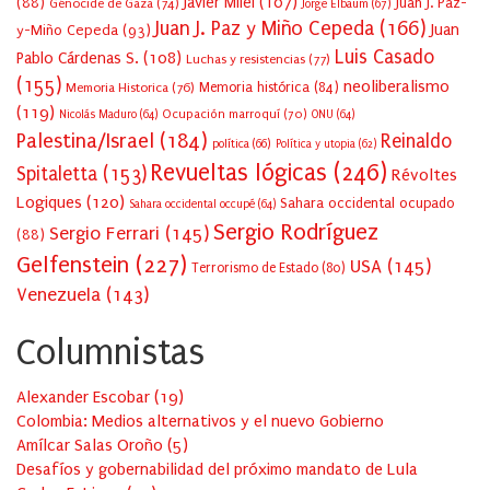
Javier Milei
(107)
(88)
Juan J. Paz-
Génocide de Gaza
(74)
Jorge Elbaum
(67)
Juan J. Paz y Miño Cepeda
(166)
Juan
y-Miño Cepeda
(93)
Luis Casado
Pablo Cárdenas S.
(108)
Luchas y resistencias
(77)
(155)
neoliberalismo
Memoria Historica
(76)
Memoria histórica
(84)
(119)
Ocupación marroquí
(70)
Nicolás Maduro
(64)
ONU
(64)
Palestina/Israel
(184)
Reinaldo
política
(66)
Política y utopia
(62)
Revueltas lógicas
(246)
Spitaletta
(153)
Révoltes
Logiques
(120)
Sahara occidental ocupado
Sahara occidental occupé
(64)
Sergio Rodríguez
Sergio Ferrari
(145)
(88)
Gelfenstein
(227)
USA
(145)
Terrorismo de Estado
(80)
Venezuela
(143)
Columnistas
Alexander Escobar
(
19
)
Colombia: Medios alternativos y el nuevo Gobierno
Amílcar Salas Oroño
(
5
)
Desafíos y gobernabilidad del próximo mandato de Lula