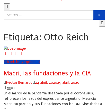
Etiqueta:
Otto Reich
Editoriales y Opiniones
Macri, las fundaciones y la CIA
Author
Posted
Héctor Bernardo
24 abril, 2020
29 abril, 2020
on
3361
En el marco de la pandemia desatada por el coronavirus,
reflorecen los lazos del expresidente argentino, Mauricio
Macri, su partido y sus fundaciones con las ONG vinculadas a