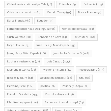
Chile-America latina-Abya Yala
(76)
Colombia
(89)
Colombia
(109)
Crisis del coronavirus
(62)
Donald Trump
(97)
Douce France
(91)
Dulce Francia
(63)
Ecuador
(93)
Fernando Buen Abad Domínguez
(91)
Genocidio de Gaza
(163)
Gustavo Petro
(88)
Génocide de Gaza
(74)
Javier Milei
(107)
Jorge Elbaum
(67)
Juan J. Paz-y-Miño Cepeda
(93)
Juan J. Paz y Miño Cepeda
(166)
Juan Pablo Cárdenas S.
(108)
Luchas y resistencias
(77)
Luis Casado
(155)
Memoria Historica
(76)
Memoria histórica
(84)
neoliberalismo
(119)
Nicolás Maduro
(64)
Ocupación marroquí
(70)
ONU
(64)
Palestina/Israel
(184)
política
(66)
Política y utopia
(62)
Reinaldo Spitaletta
(153)
Revueltas lógicas
(246)
Révoltes Logiques
(120)
Sahara occidental occupé
(64)
Sahara occidental ocupado
(88)
Sergio Ferrari
(145)