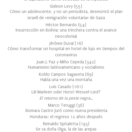
Gideon Levy
(
55
)
Cómo un adolescente, y no un periodista, desmontó el plan
israelí de «emigración voluntaria» de Gaza
Héctor Bernardo
(
54
)
Insurrección en Bolivia: una trinchera contra el avance
neocolonial
Jérôme Duval
(
16
)
Cómo transformar un hospital en hotel de lujo en tiempos del
coronavirus
Juan J. Paz y Miño Cepeda
(
342
)
Humanismo latinoamericano y socialismo
Koldo Campos Sagaseta
(
69
)
Había una vez una montaña
Luis Casado
(
161
)
Lili Marleen oder Horst-Wessel-Lied?
El retorno de la peste negra…
Marco Teruggi
(
38
)
Xiomara Castro juró como nueva presidenta
Honduras: el regreso 12 años después
Reinaldo Spitaletta
(
193
)
Se va doña Olga, la de las arepas