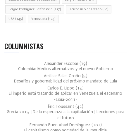
Sergio Rodríguez Gelfenstein
(227)
Terrorismo de Estado
(80)
USA
(145)
Venezuela
(143)
COLUMNISTAS
Alexander Escobar
(
19
)
Colombia: Medios alternativos y el nuevo Gobierno
Amílcar Salas Oroño
(
5
)
Desafíos y gobernabilidad del próximo mandato de Lula
Carlos E. Lippo
(
14
)
El imperio está tratando de aplicar en Venezuela el escenario
«Libia-2011»
Éric Toussaint
(
42
)
Grecia 2015 | De la esperanza a la capitulación | Lecciones para
el futuro
Fernando Buen Abad Domínguez
(
101
)
El capitalismo como sociedad de la Impudicia