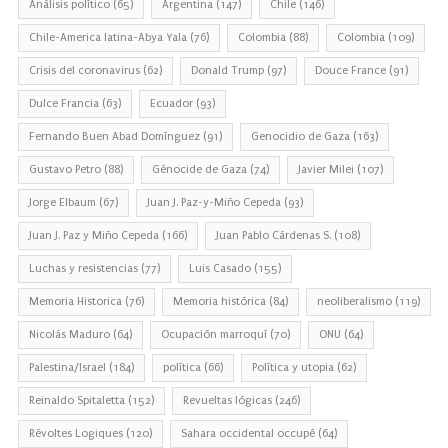
Análisis político
(65)
Argentina
(147)
Chile
(146)
Chile-America latina-Abya Yala
(76)
Colombia
(88)
Colombia
(109)
Crisis del coronavirus
(62)
Donald Trump
(97)
Douce France
(91)
Dulce Francia
(63)
Ecuador
(93)
Fernando Buen Abad Domínguez
(91)
Genocidio de Gaza
(163)
Gustavo Petro
(88)
Génocide de Gaza
(74)
Javier Milei
(107)
Jorge Elbaum
(67)
Juan J. Paz-y-Miño Cepeda
(93)
Juan J. Paz y Miño Cepeda
(166)
Juan Pablo Cárdenas S.
(108)
Luchas y resistencias
(77)
Luis Casado
(155)
Memoria Historica
(76)
Memoria histórica
(84)
neoliberalismo
(119)
Nicolás Maduro
(64)
Ocupación marroquí
(70)
ONU
(64)
Palestina/Israel
(184)
política
(66)
Política y utopia
(62)
Reinaldo Spitaletta
(152)
Revueltas lógicas
(246)
Révoltes Logiques
(120)
Sahara occidental occupé
(64)