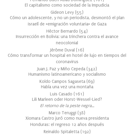
El capitalismo como sociedad de la Impudicia
Gideon Levy
(
55
)
Cómo un adolescente, y no un periodista, desmontó el plan
israelí de «emigración voluntaria» de Gaza
Héctor Bernardo
(
54
)
Insurrección en Bolivia: una trinchera contra el avance
neocolonial
Jérôme Duval
(
16
)
Cómo transformar un hospital en hotel de lujo en tiempos del
coronavirus
Juan J. Paz y Miño Cepeda
(
342
)
Humanismo latinoamericano y socialismo
Koldo Campos Sagaseta
(
69
)
Había una vez una montaña
Luis Casado
(
161
)
Lili Marleen oder Horst-Wessel-Lied?
El retorno de la peste negra…
Marco Teruggi
(
38
)
Xiomara Castro juró como nueva presidenta
Honduras: el regreso 12 años después
Reinaldo Spitaletta
(
192
)