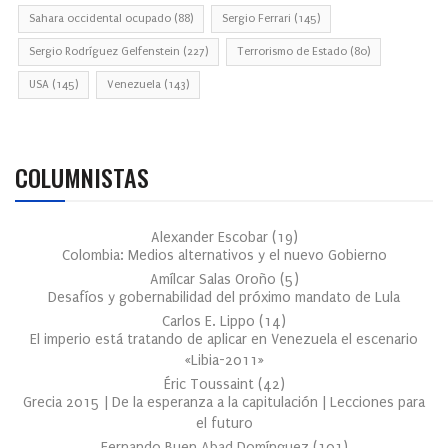
Sahara occidental ocupado
(88)
Sergio Ferrari
(145)
Sergio Rodríguez Gelfenstein
(227)
Terrorismo de Estado
(80)
USA
(145)
Venezuela
(143)
COLUMNISTAS
Alexander Escobar
(
19
)
Colombia: Medios alternativos y el nuevo Gobierno
Amílcar Salas Oroño
(
5
)
Desafíos y gobernabilidad del próximo mandato de Lula
Carlos E. Lippo
(
14
)
El imperio está tratando de aplicar en Venezuela el escenario
«Libia-2011»
Éric Toussaint
(
42
)
Grecia 2015 | De la esperanza a la capitulación | Lecciones para
el futuro
Fernando Buen Abad Domínguez
(
101
)