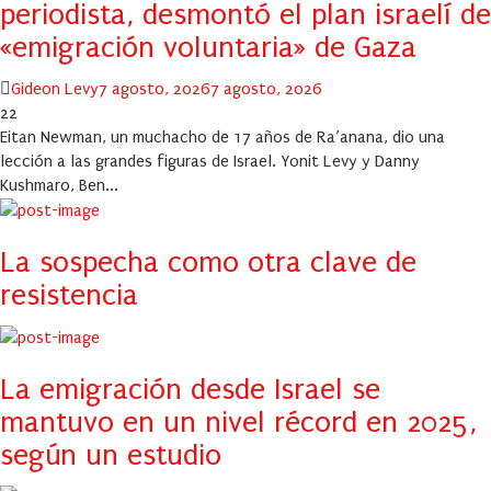
periodista, desmontó el plan israelí de
«emigración voluntaria» de Gaza
Author
Posted
Gideon Levy
7 agosto, 2026
7 agosto, 2026
on
22
Eitan Newman, un muchacho de 17 años de Ra’anana, dio una
lección a las grandes figuras de Israel. Yonit Levy y Danny
Kushmaro, Ben...
La sospecha como otra clave de
resistencia
La emigración desde Israel se
mantuvo en un nivel récord en 2025,
según un estudio