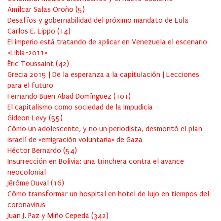
Amílcar Salas Oroño
(
5
)
Desafíos y gobernabilidad del próximo mandato de Lula
Carlos E. Lippo
(
14
)
El imperio está tratando de aplicar en Venezuela el escenario
«Libia-2011»
Éric Toussaint
(
42
)
Grecia 2015 | De la esperanza a la capitulación | Lecciones
para el futuro
Fernando Buen Abad Domínguez
(
101
)
El capitalismo como sociedad de la Impudicia
Gideon Levy
(
55
)
Cómo un adolescente, y no un periodista, desmontó el plan
israelí de «emigración voluntaria» de Gaza
Héctor Bernardo
(
54
)
Insurrección en Bolivia: una trinchera contra el avance
neocolonial
Jérôme Duval
(
16
)
Cómo transformar un hospital en hotel de lujo en tiempos del
coronavirus
Juan J. Paz y Miño Cepeda
(
342
)