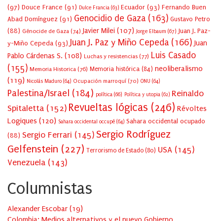
(97)
Douce France
(91)
Ecuador
(93)
Fernando Buen
Dulce Francia
(63)
Genocidio de Gaza
(163)
Abad Domínguez
(91)
Gustavo Petro
Javier Milei
(107)
(88)
Juan J. Paz-
Génocide de Gaza
(74)
Jorge Elbaum
(67)
Juan J. Paz y Miño Cepeda
(166)
Juan
y-Miño Cepeda
(93)
Luis Casado
Pablo Cárdenas S.
(108)
Luchas y resistencias
(77)
(155)
neoliberalismo
Memoria Historica
(76)
Memoria histórica
(84)
(119)
Ocupación marroquí
(70)
Nicolás Maduro
(64)
ONU
(64)
Palestina/Israel
(184)
Reinaldo
política
(66)
Política y utopia
(62)
Revueltas lógicas
(246)
Spitaletta
(152)
Révoltes
Logiques
(120)
Sahara occidental ocupado
Sahara occidental occupé
(64)
Sergio Rodríguez
Sergio Ferrari
(145)
(88)
Gelfenstein
(227)
USA
(145)
Terrorismo de Estado
(80)
Venezuela
(143)
Columnistas
Alexander Escobar
(
19
)
Colombia: Medios alternativos y el nuevo Gobierno