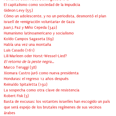
El capitalismo como sociedad de la Impudicia
Gideon Levy
(
55
)
Cómo un adolescente, y no un periodista, desmontó el plan
israelí de «emigración voluntaria» de Gaza
Juan J. Paz y Miño Cepeda
(
342
)
Humanismo latinoamericano y socialismo
Koldo Campos Sagaseta
(
69
)
Había una vez una montaña
Luis Casado
(
161
)
Lili Marleen oder Horst-Wessel-Lied?
El retorno de la peste negra…
Marco Teruggi
(
38
)
Xiomara Castro juró como nueva presidenta
Honduras: el regreso 12 años después
Reinaldo Spitaletta
(
192
)
La sospecha como otra clave de resistencia
Robert Fisk
(
3
)
Basta de excusas: los votantes israelíes han escogido un país
que será espejo de los brutales regímenes de sus vecinos
árabes