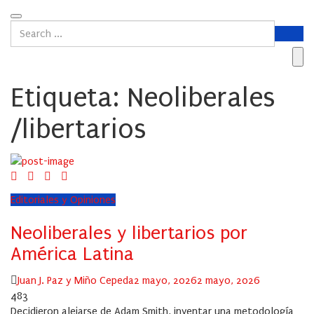
Etiqueta:
Neoliberales
/libertarios
Editoriales y Opiniones
Neoliberales y libertarios por
América Latina
Author
Posted
Juan J. Paz y Miño Cepeda
2 mayo, 2026
2 mayo, 2026
on
483
Decidieron alejarse de Adam Smith, inventar una metodología