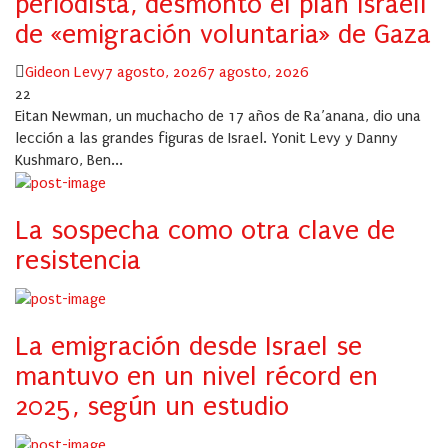
periodista, desmontó el plan israelí
de «emigración voluntaria» de Gaza
Author
Posted
Gideon Levy
7 agosto, 2026
7 agosto, 2026
on
22
Eitan Newman, un muchacho de 17 años de Ra’anana, dio una
lección a las grandes figuras de Israel. Yonit Levy y Danny
Kushmaro, Ben...
La sospecha como otra clave de
resistencia
La emigración desde Israel se
mantuvo en un nivel récord en
2025, según un estudio