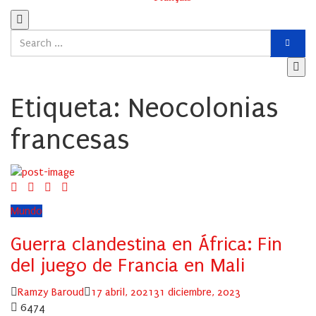
Etiqueta:
Neocolonias
francesas
Mundo
Guerra clandestina en África: Fin
del juego de Francia en Mali
Author
Posted
Ramzy Baroud
17 abril, 2021
31 diciembre, 2023
on
6474