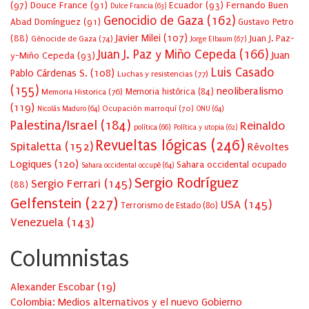
(97)
Douce France
(91)
Ecuador
(93)
Fernando Buen
Dulce Francia
(63)
Genocidio de Gaza
(162)
Abad Domínguez
(91)
Gustavo Petro
Javier Milei
(107)
(88)
Juan J. Paz-
Génocide de Gaza
(74)
Jorge Elbaum
(67)
Juan J. Paz y Miño Cepeda
(166)
Juan
y-Miño Cepeda
(93)
Luis Casado
Pablo Cárdenas S.
(108)
Luchas y resistencias
(77)
(155)
neoliberalismo
Memoria Historica
(76)
Memoria histórica
(84)
(119)
Ocupación marroquí
(70)
Nicolás Maduro
(64)
ONU
(64)
Palestina/Israel
(184)
Reinaldo
política
(66)
Política y utopia
(62)
Revueltas lógicas
(246)
Spitaletta
(152)
Révoltes
Logiques
(120)
Sahara occidental ocupado
Sahara occidental occupé
(64)
Sergio Rodríguez
Sergio Ferrari
(145)
(88)
Gelfenstein
(227)
USA
(145)
Terrorismo de Estado
(80)
Venezuela
(143)
Columnistas
Alexander Escobar
(
19
)
Colombia: Medios alternativos y el nuevo Gobierno