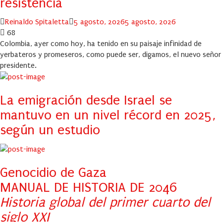
resistencia
Author
Posted
Reinaldo Spitaletta
5 agosto, 2026
5 agosto, 2026
on
68
Colombia, ayer como hoy, ha tenido en su paisaje infinidad de
yerbateros y promeseros, como puede ser, digamos, el nuevo señor
presidente.
La emigración desde Israel se
mantuvo en un nivel récord en 2025,
según un estudio
Genocidio de Gaza
MANUAL DE HISTORIA DE 2046
Historia global del primer cuarto del
siglo XXI