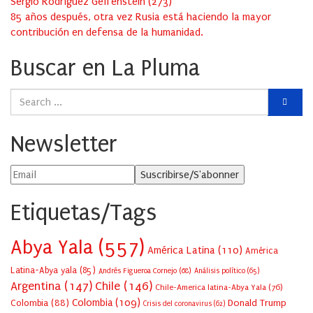
Sergio Rodríguez Gelfenstein
(
273
)
85 años después, otra vez Rusia está haciendo la mayor
contribución en defensa de la humanidad.
Buscar en La Pluma
Newsletter
Etiquetas/Tags
Abya Yala
(557)
América Latina
(110)
América
Latina-Abya yala
(85)
Andrés Figueroa Cornejo
(68)
Análisis político
(65)
Argentina
(147)
Chile
(146)
Chile-America latina-Abya Yala
(76)
Colombia
(109)
Colombia
(88)
Donald Trump
Crisis del coronavirus
(62)