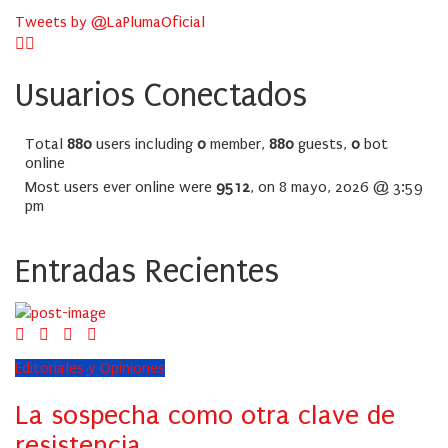
Tweets by @LaPlumaOficial
Usuarios Conectados
Total
880
users including
0
member,
880
guests,
0
bot
online
Most users ever online were
9512
, on 8 mayo, 2026 @ 3:59
pm
Entradas Recientes
Editoriales y Opiniones
La sospecha como otra clave de
resistencia