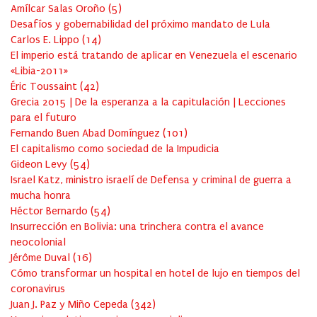
Amílcar Salas Oroño
(
5
)
Desafíos y gobernabilidad del próximo mandato de Lula
Carlos E. Lippo
(
14
)
El imperio está tratando de aplicar en Venezuela el escenario
«Libia-2011»
Éric Toussaint
(
42
)
Grecia 2015 | De la esperanza a la capitulación | Lecciones
para el futuro
Fernando Buen Abad Domínguez
(
101
)
El capitalismo como sociedad de la Impudicia
Gideon Levy
(
54
)
Israel Katz, ministro israelí de Defensa y criminal de guerra a
mucha honra
Héctor Bernardo
(
54
)
Insurrección en Bolivia: una trinchera contra el avance
neocolonial
Jérôme Duval
(
16
)
Cómo transformar un hospital en hotel de lujo en tiempos del
coronavirus
Juan J. Paz y Miño Cepeda
(
342
)