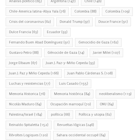
Análisis político
(65)
Argentina
(147)
Chile
(146)
Chile-America latina-Abya Yala
(76)
Colombia
(88)
Colombia
(109)
Crisis del coronavirus
(62)
Donald Trump
(97)
Douce France
(91)
Dulce Francia
(63)
Ecuador
(93)
Fernando Buen Abad Domínguez
(91)
Genocidio de Gaza
(162)
Gustavo Petro
(88)
Génocide de Gaza
(74)
Javier Milei
(107)
Jorge Elbaum
(67)
Juan J. Paz-y-Miño Cepeda
(93)
Juan J. Paz y Miño Cepeda
(166)
Juan Pablo Cárdenas S.
(108)
Luchas y resistencias
(77)
Luis Casado
(155)
Memoria Historica
(76)
Memoria histórica
(84)
neoliberalismo
(119)
Nicolás Maduro
(64)
Ocupación marroquí
(70)
ONU
(64)
Palestina/Israel
(184)
política
(66)
Política y utopia
(62)
Reinaldo Spitaletta
(152)
Revueltas lógicas
(246)
Révoltes Logiques
(120)
Sahara occidental occupé
(64)