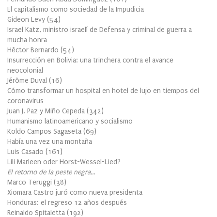
El capitalismo como sociedad de la Impudicia
Gideon Levy
(
54
)
Israel Katz, ministro israelí de Defensa y criminal de guerra a
mucha honra
Héctor Bernardo
(
54
)
Insurrección en Bolivia: una trinchera contra el avance
neocolonial
Jérôme Duval
(
16
)
Cómo transformar un hospital en hotel de lujo en tiempos del
coronavirus
Juan J. Paz y Miño Cepeda
(
342
)
Humanismo latinoamericano y socialismo
Koldo Campos Sagaseta
(
69
)
Había una vez una montaña
Luis Casado
(
161
)
Lili Marleen oder Horst-Wessel-Lied?
El retorno de la peste negra…
Marco Teruggi
(
38
)
Xiomara Castro juró como nueva presidenta
Honduras: el regreso 12 años después
Reinaldo Spitaletta
(
192
)