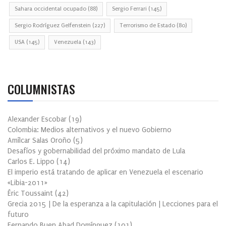
Sahara occidental ocupado
(88)
Sergio Ferrari
(145)
Sergio Rodríguez Gelfenstein
(227)
Terrorismo de Estado
(80)
USA
(145)
Venezuela
(143)
COLUMNISTAS
Alexander Escobar
(
19
)
Colombia: Medios alternativos y el nuevo Gobierno
Amílcar Salas Oroño
(
5
)
Desafíos y gobernabilidad del próximo mandato de Lula
Carlos E. Lippo
(
14
)
El imperio está tratando de aplicar en Venezuela el escenario
«Libia-2011»
Éric Toussaint
(
42
)
Grecia 2015 | De la esperanza a la capitulación | Lecciones para el
futuro
Fernando Buen Abad Domínguez
(
101
)