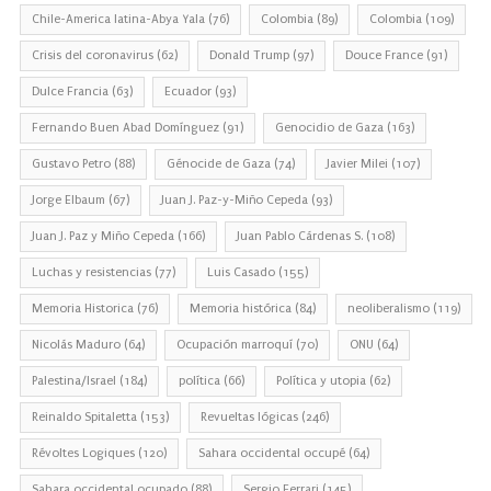
Chile-America latina-Abya Yala
(76)
Colombia
(89)
Colombia
(109)
Crisis del coronavirus
(62)
Donald Trump
(97)
Douce France
(91)
Dulce Francia
(63)
Ecuador
(93)
Fernando Buen Abad Domínguez
(91)
Genocidio de Gaza
(163)
Gustavo Petro
(88)
Génocide de Gaza
(74)
Javier Milei
(107)
Jorge Elbaum
(67)
Juan J. Paz-y-Miño Cepeda
(93)
Juan J. Paz y Miño Cepeda
(166)
Juan Pablo Cárdenas S.
(108)
Luchas y resistencias
(77)
Luis Casado
(155)
Memoria Historica
(76)
Memoria histórica
(84)
neoliberalismo
(119)
Nicolás Maduro
(64)
Ocupación marroquí
(70)
ONU
(64)
Palestina/Israel
(184)
política
(66)
Política y utopia
(62)
Reinaldo Spitaletta
(153)
Revueltas lógicas
(246)
Révoltes Logiques
(120)
Sahara occidental occupé
(64)
Sahara occidental ocupado
(88)
Sergio Ferrari
(145)