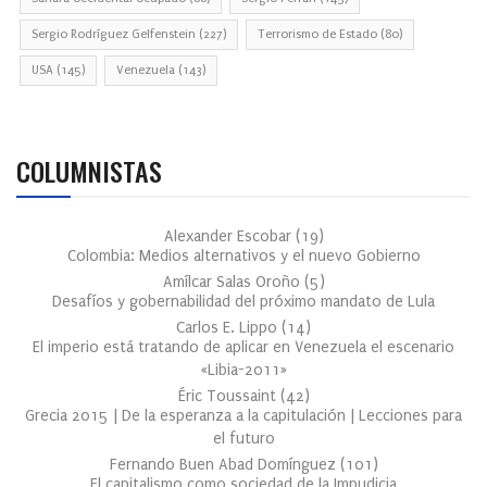
Sergio Rodríguez Gelfenstein
(227)
Terrorismo de Estado
(80)
USA
(145)
Venezuela
(143)
COLUMNISTAS
Alexander Escobar
(
19
)
Colombia: Medios alternativos y el nuevo Gobierno
Amílcar Salas Oroño
(
5
)
Desafíos y gobernabilidad del próximo mandato de Lula
Carlos E. Lippo
(
14
)
El imperio está tratando de aplicar en Venezuela el escenario
«Libia-2011»
Éric Toussaint
(
42
)
Grecia 2015 | De la esperanza a la capitulación | Lecciones para
el futuro
Fernando Buen Abad Domínguez
(
101
)
El capitalismo como sociedad de la Impudicia