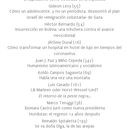
Gideon Levy
(
55
)
Cómo un adolescente, y no un periodista, desmontó el plan
israelí de «emigración voluntaria» de Gaza
Héctor Bernardo
(
54
)
Insurrección en Bolivia: una trinchera contra el avance
neocolonial
Jérôme Duval
(
16
)
Cómo transformar un hospital en hotel de lujo en tiempos del
coronavirus
Juan J. Paz y Miño Cepeda
(
342
)
Humanismo latinoamericano y socialismo
Koldo Campos Sagaseta
(
69
)
Había una vez una montaña
Luis Casado
(
161
)
Lili Marleen oder Horst-Wessel-Lied?
El retorno de la peste negra…
Marco Teruggi
(
38
)
Xiomara Castro juró como nueva presidenta
Honduras: el regreso 12 años después
Reinaldo Spitaletta
(
193
)
Se va doña Olga, la de las arepas