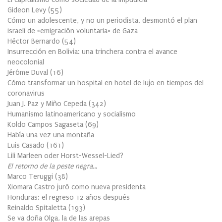
Gideon Levy
(
55
)
Cómo un adolescente, y no un periodista, desmontó el plan
israelí de «emigración voluntaria» de Gaza
Héctor Bernardo
(
54
)
Insurrección en Bolivia: una trinchera contra el avance
neocolonial
Jérôme Duval
(
16
)
Cómo transformar un hospital en hotel de lujo en tiempos del
coronavirus
Juan J. Paz y Miño Cepeda
(
342
)
Humanismo latinoamericano y socialismo
Koldo Campos Sagaseta
(
69
)
Había una vez una montaña
Luis Casado
(
161
)
Lili Marleen oder Horst-Wessel-Lied?
El retorno de la peste negra…
Marco Teruggi
(
38
)
Xiomara Castro juró como nueva presidenta
Honduras: el regreso 12 años después
Reinaldo Spitaletta
(
193
)
Se va doña Olga, la de las arepas