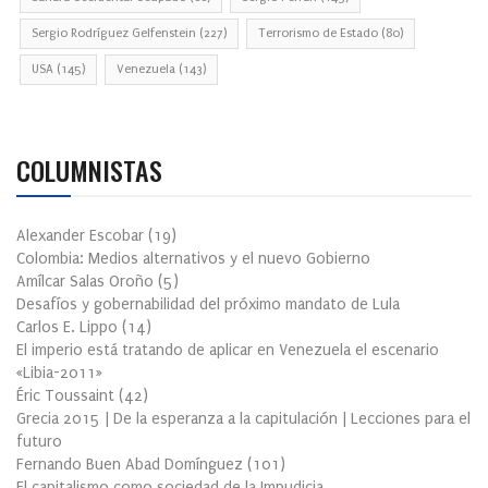
Sergio Rodríguez Gelfenstein
(227)
Terrorismo de Estado
(80)
USA
(145)
Venezuela
(143)
COLUMNISTAS
Alexander Escobar
(
19
)
Colombia: Medios alternativos y el nuevo Gobierno
Amílcar Salas Oroño
(
5
)
Desafíos y gobernabilidad del próximo mandato de Lula
Carlos E. Lippo
(
14
)
El imperio está tratando de aplicar en Venezuela el escenario
«Libia-2011»
Éric Toussaint
(
42
)
Grecia 2015 | De la esperanza a la capitulación | Lecciones para el
futuro
Fernando Buen Abad Domínguez
(
101
)
El capitalismo como sociedad de la Impudicia