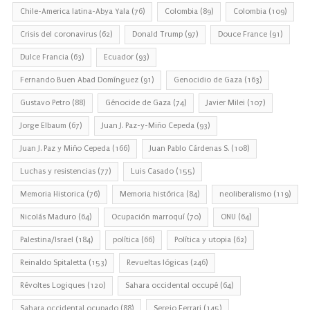
Chile-America latina-Abya Yala
(76)
Colombia
(89)
Colombia
(109)
Crisis del coronavirus
(62)
Donald Trump
(97)
Douce France
(91)
Dulce Francia
(63)
Ecuador
(93)
Fernando Buen Abad Domínguez
(91)
Genocidio de Gaza
(163)
Gustavo Petro
(88)
Génocide de Gaza
(74)
Javier Milei
(107)
Jorge Elbaum
(67)
Juan J. Paz-y-Miño Cepeda
(93)
Juan J. Paz y Miño Cepeda
(166)
Juan Pablo Cárdenas S.
(108)
Luchas y resistencias
(77)
Luis Casado
(155)
Memoria Historica
(76)
Memoria histórica
(84)
neoliberalismo
(119)
Nicolás Maduro
(64)
Ocupación marroquí
(70)
ONU
(64)
Palestina/Israel
(184)
política
(66)
Política y utopia
(62)
Reinaldo Spitaletta
(153)
Revueltas lógicas
(246)
Révoltes Logiques
(120)
Sahara occidental occupé
(64)
Sahara occidental ocupado
(88)
Sergio Ferrari
(145)