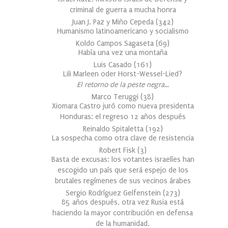
criminal de guerra a mucha honra
Juan J. Paz y Miño Cepeda
(
342
)
Humanismo latinoamericano y socialismo
Koldo Campos Sagaseta
(
69
)
Había una vez una montaña
Luis Casado
(
161
)
Lili Marleen oder Horst-Wessel-Lied?
El retorno de la peste negra…
Marco Teruggi
(
38
)
Xiomara Castro juró como nueva presidenta
Honduras: el regreso 12 años después
Reinaldo Spitaletta
(
192
)
La sospecha como otra clave de resistencia
Robert Fisk
(
3
)
Basta de excusas: los votantes israelíes han
escogido un país que será espejo de los
brutales regímenes de sus vecinos árabes
Sergio Rodríguez Gelfenstein
(
273
)
85 años después, otra vez Rusia está
haciendo la mayor contribución en defensa
de la humanidad.