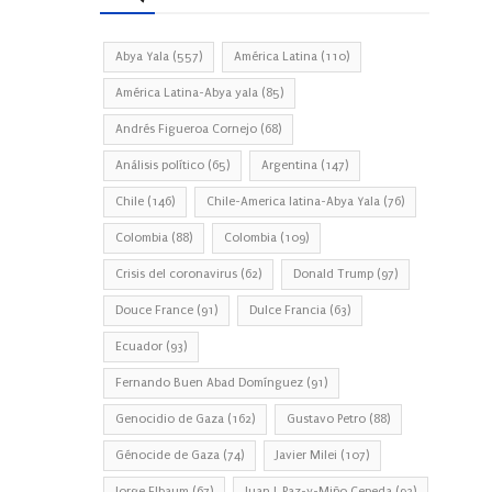
Abya Yala
(557)
América Latina
(110)
América Latina-Abya yala
(85)
Andrés Figueroa Cornejo
(68)
Análisis político
(65)
Argentina
(147)
Chile
(146)
Chile-America latina-Abya Yala
(76)
Colombia
(88)
Colombia
(109)
Crisis del coronavirus
(62)
Donald Trump
(97)
Douce France
(91)
Dulce Francia
(63)
Ecuador
(93)
Fernando Buen Abad Domínguez
(91)
Genocidio de Gaza
(162)
Gustavo Petro
(88)
Génocide de Gaza
(74)
Javier Milei
(107)
Jorge Elbaum
(67)
Juan J. Paz-y-Miño Cepeda
(93)