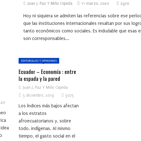
Juan J. Paz Y Miño Cepeda
11 marzo, 2020
2970
Hoy ni siquiera se admiten las referencias sobre ese perío
que las instituciones internacionales resaltan por sus logr
tanto económicos como sociales. Es indudable que esas el
son corresponsables...
EDITORIALES Y OPINIONES
Ecuador – Economía : entre
la espada y la pared
Juan J. Paz Y Miño Cepeda
3 diciembre, 2019
3075
40
Los índices más bajos afectan
neo
a los estratos
ica
afroecuatorianos y, sobre
 idea
todo, indígenas. Al mismo
ho
tiempo, el gasto social en el