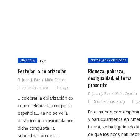
ABYA YALA
EDITORIALES Y OPINIONES
Festejar la dolarización
Riqueza, pobreza,
desigualdad: el tema
Juan J. Paz Y Miño Cepeda
proscrito
27 enero, 2020
2954
Juan J. Paz Y Miño Cepeda
...celebrar la dolarización es
18 diciembre, 2019
32
como celebrar la conquista
En el mundo contemporá
española... Ya no se ve la
y particularmente en Amér
destrucción ocasionada por
Latina, se ha legitimado la
dicha conquista, la
de que los ricos han hec
subordinación de las