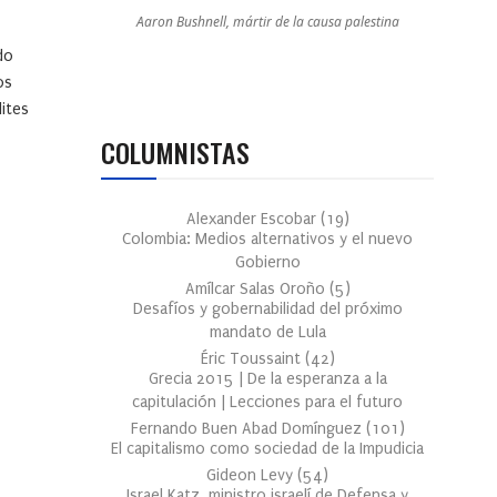
Aaron Bushnell, mártir de la causa palestina
do
os
ites
COLUMNISTAS
Alexander Escobar
(
19
)
Colombia: Medios alternativos y el nuevo
Gobierno
Amílcar Salas Oroño
(
5
)
Desafíos y gobernabilidad del próximo
mandato de Lula
Éric Toussaint
(
42
)
Grecia 2015 | De la esperanza a la
capitulación | Lecciones para el futuro
Fernando Buen Abad Domínguez
(
101
)
El capitalismo como sociedad de la Impudicia
Gideon Levy
(
54
)
Israel Katz, ministro israelí de Defensa y