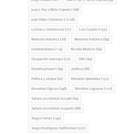
Juan J. Paz y Miño Cepeda
(166)
Juan Pablo Cárdenas S.
(108)
Luchas y resistencias
(77)
Luis Casado
(155)
Memoria Historica
(76)
Memoria histórica
(84)
neoliberalismo
(119)
Nicolás Maduro
(64)
Ocupación marroquí
(70)
ONU
(64)
Palestina/Israel
(184)
política
(66)
Política y utopia
(62)
Reinaldo Spitaletta
(152)
Revueltas lógicas
(246)
Révoltes Logiques
(120)
Sahara occidental occupé
(64)
Sahara occidental ocupado
(88)
Sergio Ferrari
(145)
Sergio Rodríguez Gelfenstein
(227)