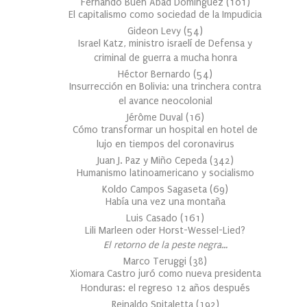
Fernando Buen Abad Domínguez
(
101
)
El capitalismo como sociedad de la Impudicia
Gideon Levy
(
54
)
Israel Katz, ministro israelí de Defensa y
criminal de guerra a mucha honra
Héctor Bernardo
(
54
)
Insurrección en Bolivia: una trinchera contra
el avance neocolonial
Jérôme Duval
(
16
)
Cómo transformar un hospital en hotel de
lujo en tiempos del coronavirus
Juan J. Paz y Miño Cepeda
(
342
)
Humanismo latinoamericano y socialismo
Koldo Campos Sagaseta
(
69
)
Había una vez una montaña
Luis Casado
(
161
)
Lili Marleen oder Horst-Wessel-Lied?
El retorno de la peste negra…
Marco Teruggi
(
38
)
Xiomara Castro juró como nueva presidenta
Honduras: el regreso 12 años después
Reinaldo Spitaletta
(
192
)