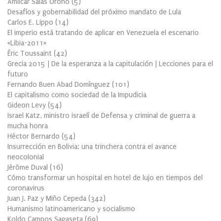
Amílcar Salas Oroño
(
5
)
Desafíos y gobernabilidad del próximo mandato de Lula
Carlos E. Lippo
(
14
)
El imperio está tratando de aplicar en Venezuela el escenario
«Libia-2011»
Éric Toussaint
(
42
)
Grecia 2015 | De la esperanza a la capitulación | Lecciones para el
futuro
Fernando Buen Abad Domínguez
(
101
)
El capitalismo como sociedad de la Impudicia
Gideon Levy
(
54
)
Israel Katz, ministro israelí de Defensa y criminal de guerra a
mucha honra
Héctor Bernardo
(
54
)
Insurrección en Bolivia: una trinchera contra el avance
neocolonial
Jérôme Duval
(
16
)
Cómo transformar un hospital en hotel de lujo en tiempos del
coronavirus
Juan J. Paz y Miño Cepeda
(
342
)
Humanismo latinoamericano y socialismo
Koldo Campos Sagaseta
(
69
)