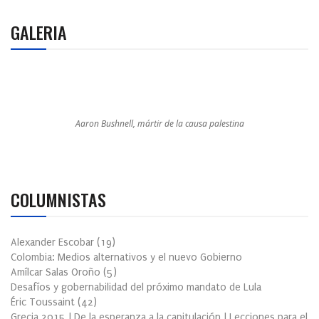
GALERIA
Aaron Bushnell, mártir de la causa palestina
COLUMNISTAS
Alexander Escobar
(
19
)
Colombia: Medios alternativos y el nuevo Gobierno
Amílcar Salas Oroño
(
5
)
Desafíos y gobernabilidad del próximo mandato de Lula
Éric Toussaint
(
42
)
Grecia 2015 | De la esperanza a la capitulación | Lecciones para el