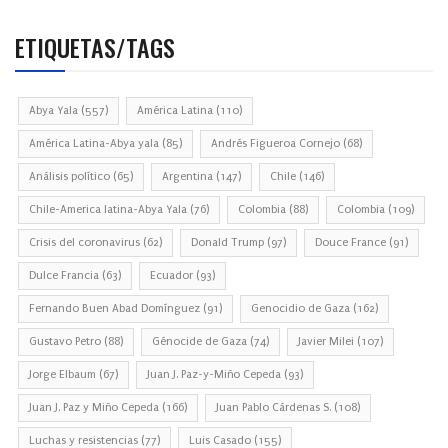
ETIQUETAS/TAGS
Abya Yala
(557)
América Latina
(110)
América Latina-Abya yala
(85)
Andrés Figueroa Cornejo
(68)
Análisis político
(65)
Argentina
(147)
Chile
(146)
Chile-America latina-Abya Yala
(76)
Colombia
(88)
Colombia
(109)
Crisis del coronavirus
(62)
Donald Trump
(97)
Douce France
(91)
Dulce Francia
(63)
Ecuador
(93)
Fernando Buen Abad Domínguez
(91)
Genocidio de Gaza
(162)
Gustavo Petro
(88)
Génocide de Gaza
(74)
Javier Milei
(107)
Jorge Elbaum
(67)
Juan J. Paz-y-Miño Cepeda
(93)
Juan J. Paz y Miño Cepeda
(166)
Juan Pablo Cárdenas S.
(108)
Luchas y resistencias
(77)
Luis Casado
(155)