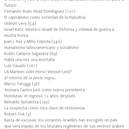
futuro
Fernando Buen Abad Domínguez
(
101
)
El capitalismo como sociedad de la Impudicia
Gideon Levy
(
54
)
Israel Katz, ministro israelí de Defensa y criminal de guerra a
mucha honra
Juan J. Paz y Miño Cepeda
(
342
)
Humanismo latinoamericano y socialismo
Koldo Campos Sagaseta
(
69
)
Había una vez una montaña
Luis Casado
(
161
)
Lili Marleen oder Horst-Wessel-Lied?
El retorno de la peste negra…
Marco Teruggi
(
38
)
Xiomara Castro juró como nueva presidenta
Honduras: el regreso 12 años después
Reinaldo Spitaletta
(
192
)
La sospecha como otra clave de resistencia
Robert Fisk
(
3
)
Basta de excusas: los votantes israelíes han escogido un país
que será espejo de los brutales regímenes de sus vecinos árabes