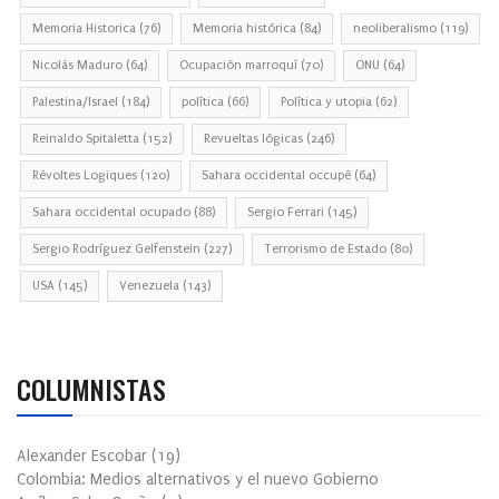
Memoria Historica
(76)
Memoria histórica
(84)
neoliberalismo
(119)
Nicolás Maduro
(64)
Ocupación marroquí
(70)
ONU
(64)
Palestina/Israel
(184)
política
(66)
Política y utopia
(62)
Reinaldo Spitaletta
(152)
Revueltas lógicas
(246)
Révoltes Logiques
(120)
Sahara occidental occupé
(64)
Sahara occidental ocupado
(88)
Sergio Ferrari
(145)
Sergio Rodríguez Gelfenstein
(227)
Terrorismo de Estado
(80)
USA
(145)
Venezuela
(143)
COLUMNISTAS
Alexander Escobar
(
19
)
Colombia: Medios alternativos y el nuevo Gobierno