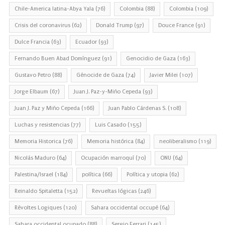
Chile-America latina-Abya Yala
(76)
Colombia
(88)
Colombia
(109)
Crisis del coronavirus
(62)
Donald Trump
(97)
Douce France
(91)
Dulce Francia
(63)
Ecuador
(93)
Fernando Buen Abad Domínguez
(91)
Genocidio de Gaza
(163)
Gustavo Petro
(88)
Génocide de Gaza
(74)
Javier Milei
(107)
Jorge Elbaum
(67)
Juan J. Paz-y-Miño Cepeda
(93)
Juan J. Paz y Miño Cepeda
(166)
Juan Pablo Cárdenas S.
(108)
Luchas y resistencias
(77)
Luis Casado
(155)
Memoria Historica
(76)
Memoria histórica
(84)
neoliberalismo
(119)
Nicolás Maduro
(64)
Ocupación marroquí
(70)
ONU
(64)
Palestina/Israel
(184)
política
(66)
Política y utopia
(62)
Reinaldo Spitaletta
(152)
Revueltas lógicas
(246)
Révoltes Logiques
(120)
Sahara occidental occupé
(64)
Sahara occidental ocupado
(88)
Sergio Ferrari
(145)