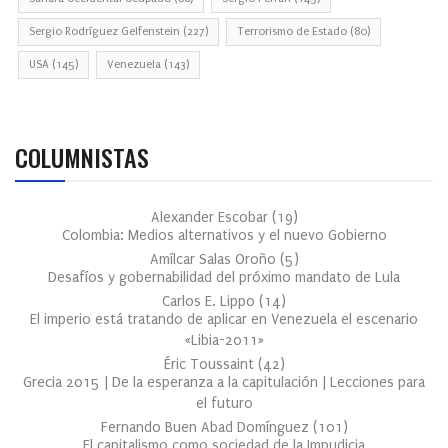
Sergio Rodríguez Gelfenstein
(227)
Terrorismo de Estado
(80)
USA
(145)
Venezuela
(143)
COLUMNISTAS
Alexander Escobar
(
19
)
Colombia: Medios alternativos y el nuevo Gobierno
Amílcar Salas Oroño
(
5
)
Desafíos y gobernabilidad del próximo mandato de Lula
Carlos E. Lippo
(
14
)
El imperio está tratando de aplicar en Venezuela el escenario
«Libia-2011»
Éric Toussaint
(
42
)
Grecia 2015 | De la esperanza a la capitulación | Lecciones para
el futuro
Fernando Buen Abad Domínguez
(
101
)
El capitalismo como sociedad de la Impudicia