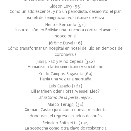
Gideon Levy
(
55
)
Cómo un adolescente, y no un periodista, desmontó el plan
israelí de «emigración voluntaria» de Gaza
Héctor Bernardo
(
54
)
Insurrección en Bolivia: una trinchera contra el avance
neocolonial
Jérôme Duval
(
16
)
Cómo transformar un hospital en hotel de lujo en tiempos del
coronavirus
Juan J. Paz y Miño Cepeda
(
342
)
Humanismo latinoamericano y socialismo
Koldo Campos Sagaseta
(
69
)
Había una vez una montaña
Luis Casado
(
161
)
Lili Marleen oder Horst-Wessel-Lied?
El retorno de la peste negra…
Marco Teruggi
(
38
)
Xiomara Castro juró como nueva presidenta
Honduras: el regreso 12 años después
Reinaldo Spitaletta
(
192
)
La sospecha como otra clave de resistencia