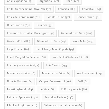
Análisis político
(65)
Argentina
(147)
Chile
(146)
Chile-America latina-Abya Yala
(76)
Colombia
(88)
Colombia
(109)
Crisis del coronavirus
(62)
Donald Trump
(97)
Douce France
(91)
Dulce Francia
(63)
Ecuador
(93)
Fernando Buen Abad Domínguez
(91)
Genocidio de Gaza
(162)
Gustavo Petro
(88)
Génocide de Gaza
(74)
Javier Milei
(107)
Jorge Elbaum
(67)
Juan J. Paz-y-Miño Cepeda
(93)
Juan J. Paz y Miño Cepeda
(166)
Juan Pablo Cárdenas S.
(108)
Luchas y resistencias
(77)
Luis Casado
(155)
Memoria Historica
(76)
Memoria histórica
(84)
neoliberalismo
(119)
Nicolás Maduro
(64)
Ocupación marroquí
(70)
ONU
(64)
Palestina/Israel
(184)
política
(66)
Política y utopia
(62)
Reinaldo Spitaletta
(152)
Revueltas lógicas
(246)
Révoltes Logiques
(120)
Sahara occidental occupé
(64)