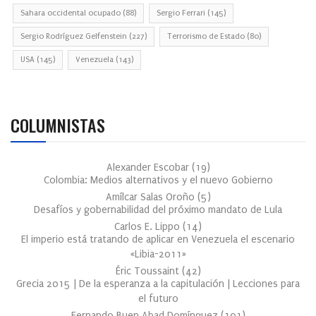
Sahara occidental ocupado
(88)
Sergio Ferrari
(145)
Sergio Rodríguez Gelfenstein
(227)
Terrorismo de Estado
(80)
USA
(145)
Venezuela
(143)
COLUMNISTAS
Alexander Escobar
(
19
)
Colombia: Medios alternativos y el nuevo Gobierno
Amílcar Salas Oroño
(
5
)
Desafíos y gobernabilidad del próximo mandato de Lula
Carlos E. Lippo
(
14
)
El imperio está tratando de aplicar en Venezuela el escenario
«Libia-2011»
Éric Toussaint
(
42
)
Grecia 2015 | De la esperanza a la capitulación | Lecciones para
el futuro
Fernando Buen Abad Domínguez
(
101
)