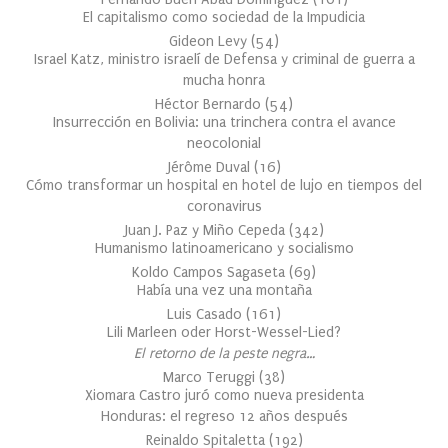
El capitalismo como sociedad de la Impudicia
Gideon Levy
(
54
)
Israel Katz, ministro israelí de Defensa y criminal de guerra a
mucha honra
Héctor Bernardo
(
54
)
Insurrección en Bolivia: una trinchera contra el avance
neocolonial
Jérôme Duval
(
16
)
Cómo transformar un hospital en hotel de lujo en tiempos del
coronavirus
Juan J. Paz y Miño Cepeda
(
342
)
Humanismo latinoamericano y socialismo
Koldo Campos Sagaseta
(
69
)
Había una vez una montaña
Luis Casado
(
161
)
Lili Marleen oder Horst-Wessel-Lied?
El retorno de la peste negra…
Marco Teruggi
(
38
)
Xiomara Castro juró como nueva presidenta
Honduras: el regreso 12 años después
Reinaldo Spitaletta
(
192
)