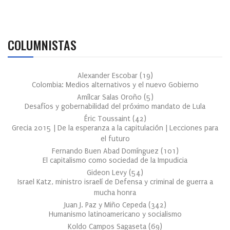
COLUMNISTAS
Alexander Escobar
(
19
)
Colombia: Medios alternativos y el nuevo Gobierno
Amílcar Salas Oroño
(
5
)
Desafíos y gobernabilidad del próximo mandato de Lula
Éric Toussaint
(
42
)
Grecia 2015 | De la esperanza a la capitulación | Lecciones para
el futuro
Fernando Buen Abad Domínguez
(
101
)
El capitalismo como sociedad de la Impudicia
Gideon Levy
(
54
)
Israel Katz, ministro israelí de Defensa y criminal de guerra a
mucha honra
Juan J. Paz y Miño Cepeda
(
342
)
Humanismo latinoamericano y socialismo
Koldo Campos Sagaseta
(
69
)