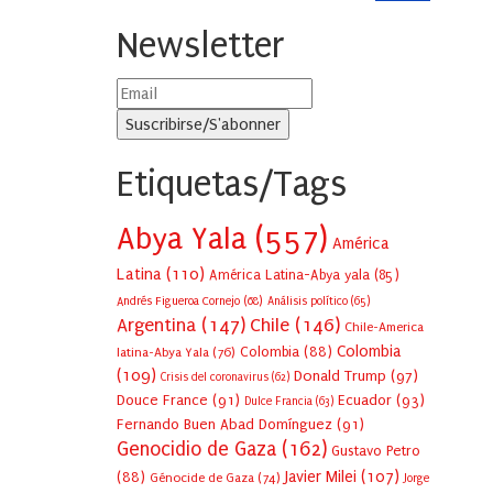
Newsletter
Etiquetas/Tags
Abya Yala
(557)
América
Latina
(110)
América Latina-Abya yala
(85)
Andrés Figueroa Cornejo
(68)
Análisis político
(65)
Argentina
(147)
Chile
(146)
Chile-America
Colombia
Colombia
(88)
latina-Abya Yala
(76)
(109)
Donald Trump
(97)
Crisis del coronavirus
(62)
Douce France
(91)
Ecuador
(93)
Dulce Francia
(63)
Fernando Buen Abad Domínguez
(91)
Genocidio de Gaza
(162)
Gustavo Petro
Javier Milei
(107)
(88)
Génocide de Gaza
(74)
Jorge