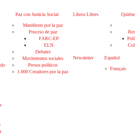
Paz con Justicia Social
Libros Libres
Quiéne
Manifiesto por la paz
Proceso de paz
Red
FARC-EP
Polí
ELN
Col
Debates
Newsletter
Español
Movimientos sociales
ado
Presos políticos
Français
1.000 Creadores por la paz
s
e
a