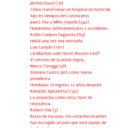
Jérôme Duval
(
16
)
Cómo transformar un hospital en hotel de
lujo en tiempos del coronavirus
Juan J. Paz y Miño Cepeda
(
342
)
Humanismo latinoamericano y socialismo
Koldo Campos Sagaseta
(
69
)
Había una vez una montaña
Luis Casado
(
161
)
Lili Marleen oder Horst-Wessel-Lied?
El retorno de la peste negra…
Marco Teruggi
(
38
)
Xiomara Castro juró como nueva
presidenta
Honduras: el regreso 12 años después
Reinaldo Spitaletta
(
192
)
La sospecha como otra clave de
resistencia
Robert Fisk
(
3
)
Basta de excusas: los votantes israelíes
han escogido un país que será espejo de