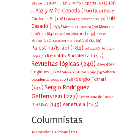
Juan
Juan J. Paz-y-Miño Cepeda
(93)
Elbaum
(67)
J. Paz y Miño Cepeda
(166)
Juan Pablo
Luis
Cárdenas S.
(108)
Luchas y resistencias
(77)
Casado
(155)
Memoria Historica
(76)
Memoria
neoliberalismo
(119)
histórica
(84)
Nicolás
Ocupación marroquí
(70)
Maduro
(64)
ONU
(64)
Palestina/Israel
(184)
política
(66)
Política y
Reinaldo Spitaletta
(152)
utopia
(62)
Revueltas lógicas
(246)
Révoltes
Logiques
(120)
Sahara
Sahara occidental occupé
(64)
Sergio Ferrari
occidental ocupado
(88)
Sergio Rodríguez
(145)
Gelfenstein
(227)
Terrorismo de Estado
USA
(145)
Venezuela
(143)
(80)
Columnistas
Alexander Escobar
(
19
)