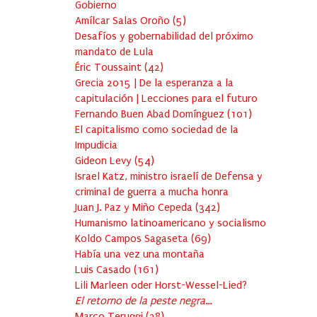
Gobierno
Amílcar Salas Oroño
(
5
)
Desafíos y gobernabilidad del próximo
mandato de Lula
Éric Toussaint
(
42
)
Grecia 2015 | De la esperanza a la
capitulación | Lecciones para el futuro
Fernando Buen Abad Domínguez
(
101
)
El capitalismo como sociedad de la
Impudicia
Gideon Levy
(
54
)
Israel Katz, ministro israelí de Defensa y
criminal de guerra a mucha honra
Juan J. Paz y Miño Cepeda
(
342
)
Humanismo latinoamericano y socialismo
Koldo Campos Sagaseta
(
69
)
Había una vez una montaña
Luis Casado
(
161
)
Lili Marleen oder Horst-Wessel-Lied?
El retorno de la peste negra…
Marco Teruggi
(
38
)