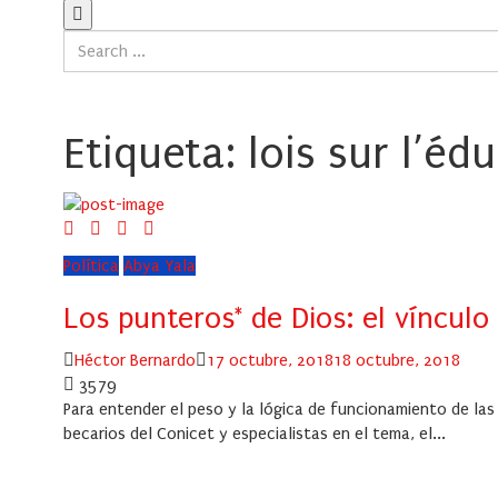
Etiqueta:
lois sur l’éd
Política
Abya Yala
Los punteros* de Dios: el víncul
Author
Posted
Héctor Bernardo
17 octubre, 2018
18 octubre, 2018
on
3579
Para entender el peso y la lógica de funcionamiento de las
becarios del Conicet y especialistas en el tema, el...