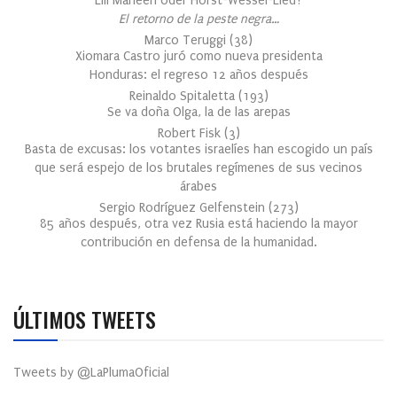
Lili Marleen oder Horst-Wessel-Lied?
El retorno de la peste negra…
Marco Teruggi
(
38
)
Xiomara Castro juró como nueva presidenta
Honduras: el regreso 12 años después
Reinaldo Spitaletta
(
193
)
Se va doña Olga, la de las arepas
Robert Fisk
(
3
)
Basta de excusas: los votantes israelíes han escogido un país
que será espejo de los brutales regímenes de sus vecinos
árabes
Sergio Rodríguez Gelfenstein
(
273
)
85 años después, otra vez Rusia está haciendo la mayor
contribución en defensa de la humanidad.
ÚLTIMOS TWEETS
Tweets by @LaPlumaOficial