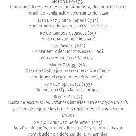
Gideon Levy
(
55
)
Cómo un adolescente, y no un periodista, desmontó el plan
israelí de «emigración voluntaria» de Gaza
Juan J. Paz y Miño Cepeda
(
342
)
Humanismo latinoamericano y socialismo
Koldo Campos Sagaseta
(
69
)
Había una vez una montaña
Luis Casado
(
161
)
Lili Marleen oder Horst-Wessel-Lied?
El retorno de la peste negra…
Marco Teruggi
(
38
)
Xiomara Castro juró como nueva presidenta
Honduras: el regreso 12 años después
Reinaldo Spitaletta
(
193
)
Se va doña Olga, la de las arepas
Robert Fisk
(
3
)
Basta de excusas: los votantes israelíes han escogido un país
que será espejo de los brutales regímenes de sus vecinos
árabes
Sergio Rodríguez Gelfenstein
(
273
)
85 años después, otra vez Rusia está haciendo la mayor
contribución en defensa de la humanidad.