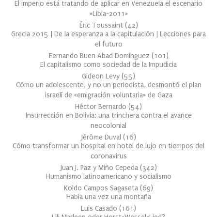
El imperio está tratando de aplicar en Venezuela el escenario
«Libia-2011»
Éric Toussaint
(
42
)
Grecia 2015 | De la esperanza a la capitulación | Lecciones para
el futuro
Fernando Buen Abad Domínguez
(
101
)
El capitalismo como sociedad de la Impudicia
Gideon Levy
(
55
)
Cómo un adolescente, y no un periodista, desmontó el plan
israelí de «emigración voluntaria» de Gaza
Héctor Bernardo
(
54
)
Insurrección en Bolivia: una trinchera contra el avance
neocolonial
Jérôme Duval
(
16
)
Cómo transformar un hospital en hotel de lujo en tiempos del
coronavirus
Juan J. Paz y Miño Cepeda
(
342
)
Humanismo latinoamericano y socialismo
Koldo Campos Sagaseta
(
69
)
Había una vez una montaña
Luis Casado
(
161
)