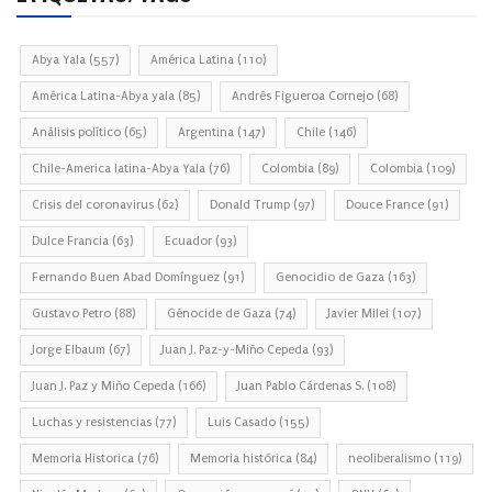
Abya Yala
(557)
América Latina
(110)
América Latina-Abya yala
(85)
Andrés Figueroa Cornejo
(68)
Análisis político
(65)
Argentina
(147)
Chile
(146)
Chile-America latina-Abya Yala
(76)
Colombia
(89)
Colombia
(109)
Crisis del coronavirus
(62)
Donald Trump
(97)
Douce France
(91)
Dulce Francia
(63)
Ecuador
(93)
Fernando Buen Abad Domínguez
(91)
Genocidio de Gaza
(163)
Gustavo Petro
(88)
Génocide de Gaza
(74)
Javier Milei
(107)
Jorge Elbaum
(67)
Juan J. Paz-y-Miño Cepeda
(93)
Juan J. Paz y Miño Cepeda
(166)
Juan Pablo Cárdenas S.
(108)
Luchas y resistencias
(77)
Luis Casado
(155)
Memoria Historica
(76)
Memoria histórica
(84)
neoliberalismo
(119)