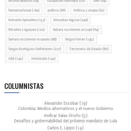
Nicolás Maduro
(64)
Ocupación marroquí
(70)
ONU
(64)
Palestina/Israel
(184)
política
(66)
Política y utopia
(62)
Reinaldo Spitaletta
(153)
Revueltas lógicas
(246)
Révoltes Logiques
(120)
Sahara occidental occupé
(64)
Sahara occidental ocupado
(88)
Sergio Ferrari
(145)
Sergio Rodríguez Gelfenstein
(227)
Terrorismo de Estado
(80)
USA
(145)
Venezuela
(143)
COLUMNISTAS
Alexander Escobar
(
19
)
Colombia: Medios alternativos y el nuevo Gobierno
Amílcar Salas Oroño
(
5
)
Desafíos y gobernabilidad del próximo mandato de Lula
Carlos E. Lippo
(
14
)