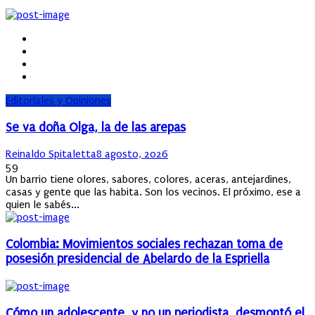
Editoriales y Opiniones
Se va doña Olga, la de las arepas
Author
Posted
Reinaldo Spitaletta
8 agosto, 2026
on
59
Un barrio tiene olores, sabores, colores, aceras, antejardines,
casas y gente que las habita. Son los vecinos. El próximo, ese a
quien le sabés...
Colombia: Movimientos sociales rechazan toma de
posesión presidencial de Abelardo de la Espriella
Cómo un adolescente, y no un periodista, desmontó el