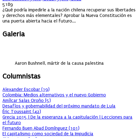
on
5189
¿Qué podría impedirle a la nación chilena recuperar sus libertades
y derechos más elementales? Aprobar la Nueva Constitución es
una puerta abierta hacia el futuro...
Galeria
Aaron Bushnell, mártir de la causa palestina
Columnistas
Alexander Escobar
(
19
)
Colombia: Medios alternativos y el nuevo Gobierno
Amílcar Salas Oroño
(
5
)
Desafíos y gobernabilidad del próximo mandato de Lula
Éric Toussaint
(
42
)
Grecia 2015 | De la esperanza a la capitulación | Lecciones para
el futuro
Fernando Buen Abad Domínguez
(
101
)
El capitalismo como sociedad de la Impudicia