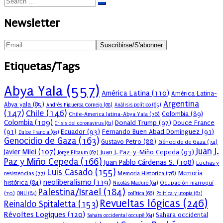
Newsletter
Etiquetas/Tags
Abya Yala
(557)
América Latina
(110)
América Latina-
Argentina
Abya yala
(85)
Andrés Figueroa Cornejo
(68)
Análisis político
(65)
(147)
Chile
(146)
Colombia
(89)
Chile-America latina-Abya Yala
(76)
Colombia
(109)
Donald Trump
(97)
Douce France
Crisis del coronavirus
(62)
(91)
Ecuador
(93)
Fernando Buen Abad Domínguez
(91)
Dulce Francia
(63)
Genocidio de Gaza
(163)
Gustavo Petro
(88)
Génocide de Gaza
(74)
Juan J.
Javier Milei
(107)
Juan J. Paz-y-Miño Cepeda
(93)
Jorge Elbaum
(67)
Paz y Miño Cepeda
(166)
Juan Pablo Cárdenas S.
(108)
Luchas y
Luis Casado
(155)
resistencias
(77)
Memoria Historica
(76)
Memoria
neoliberalismo
(119)
histórica
(84)
Ocupación marroquí
Nicolás Maduro
(64)
Palestina/Israel
(184)
(70)
política
(66)
ONU
(64)
Política y utopia
(62)
Revueltas lógicas
(246)
Reinaldo Spitaletta
(153)
Révoltes Logiques
(120)
Sahara occidental
Sahara occidental occupé
(64)