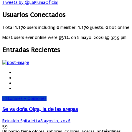
Tweets by @LaPlumaOficial
Usuarios Conectados
Total
1.170
users including
0
member,
1.170
guests,
0
bot online
Most users ever online were
9512
, on 8 mayo, 2026 @ 3:59 pm
Entradas Recientes
Editoriales y Opiniones
Se va doña Olga, la de las arepas
Author
Posted
Reinaldo Spitaletta
8 agosto, 2026
on
59
Un barrio tiene olores, sabores, colores, aceras, antejardines,