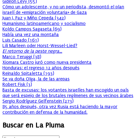
Gideon Levy
(
55
)
Cómo un adolescente, y no un periodista, desmontó el plan
israelí de «emigración voluntaria» de Gaza
Juan J. Paz y Miño Cepeda
(
342
)
Humanismo latinoamericano y socialismo
Koldo Campos Sagaseta
(
69
)
Había una vez una montaña
Luis Casado
(
161
)
Lili Marleen oder Horst-Wessel-Lied?
El retorno de la peste negra…
Marco Teruggi
(
38
)
Xiomara Castro juró como nueva presidenta
Honduras: el regreso 12 años después
Reinaldo Spitaletta
(
193
)
Se va doña Olga, la de las arepas
Robert Fisk
(
3
)
Basta de excusas: los votantes israelíes han escogido un país
que será espejo de los brutales regímenes de sus vecinos árabes
Sergio Rodríguez Gelfenstein
(
273
)
85 años después, otra vez Rusia está haciendo la mayor
contribución en defensa de la humanidad.
Buscar en La Pluma