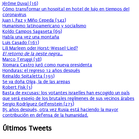
Jérôme Duval
(
16
)
Cómo transformar un hospital en hotel de lujo en tiempos del
coronavirus
Juan J. Paz y Miño Cepeda
(
342
)
Humanismo latinoamericano y socialismo
Koldo Campos Sagaseta
(
69
)
Había una vez una montaña
Luis Casado
(
161
)
Lili Marleen oder Horst-Wessel-Lied?
El retorno de la peste negra…
Marco Teruggi
(
38
)
Xiomara Castro juró como nueva presidenta
Honduras: el regreso 12 años después
Reinaldo Spitaletta
(
193
)
Se va doña Olga, la de las arepas
Robert Fisk
(
3
)
Basta de excusas: los votantes israelíes han escogido un país
que será espejo de los brutales regímenes de sus vecinos árabes
Sergio Rodríguez Gelfenstein
(
273
)
85 años después, otra vez Rusia está haciendo la mayor
contribución en defensa de la humanidad.
Últimos Tweets