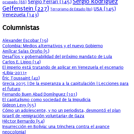
Sergio Rodríguez
Sergio Ferrari
(145)
ocupado
(88)
Gelfenstein
(227)
USA
(145)
Terrorismo de Estado
(80)
Venezuela
(143)
Columnistas
Alexander Escobar
(
19
)
Colombia: Medios alternativos y el nuevo Gobierno
Amílcar Salas Oroño
(
5
)
Desafíos y gobernabilidad del próximo mandato de Lula
Carlos E. Lippo
(
14
)
El imperio está tratando de aplicar en Venezuela el escenario
«Libia-2011»
Éric Toussaint
(
42
)
Grecia 2015 | De la esperanza a la capitulación | Lecciones para
el futuro
Fernando Buen Abad Domínguez
(
101
)
El capitalismo como sociedad de la Impudicia
Gideon Levy
(
55
)
Cómo un adolescente, y no un periodista, desmontó el plan
israelí de «emigración voluntaria» de Gaza
Héctor Bernardo
(
54
)
Insurrección en Bolivia: una trinchera contra el avance
neocolonial