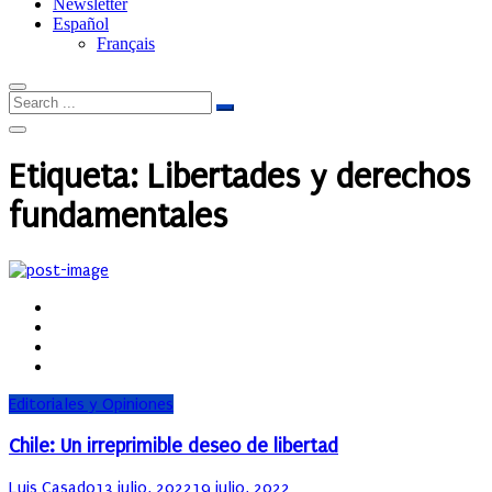
Newsletter
Español
Français
Etiqueta:
Libertades y derechos
fundamentales
Editoriales y Opiniones
Chile: Un irreprimible deseo de libertad
Author
Posted
Luis Casado
13 julio, 2022
19 julio, 2022