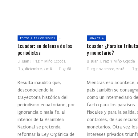
EDITORIALES Y OPINIONES
ABYA YALA
Ecuador: en defensa de los
Ecuador ¿Paraíso tributa
periodistas
y monetario?
Juan J. Paz Y Miño Cepeda
Juan J. Paz Y Miño Cepeda
3 diciembre, 2018
3168
23 noviembre, 2018
3
Resulta inaudito que,
Mientras eso acontece, 
desconociendo la
país también se consagr
trayectoria histórica del
como un intermediario d
periodismo ecuatoriano, por
facto para los paraísos
ignorancia o mala fe, al
fiscales y para la salida, 
interior de la Asamblea
controles, de sus recurs
Nacional se pretenda
monetarios. Otra vez los
reformar la Ley Orgánica de
intereses privados triunf