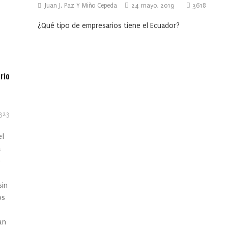
Juan J. Paz Y Miño Cepeda
24 mayo, 2019
3618
¿Qué tipo de empresarios tiene el Ecuador?
rio
323
el
a
e
sin
os
an