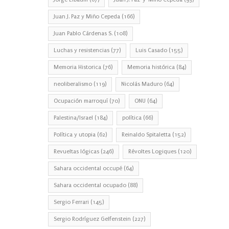
Juan J. Paz y Miño Cepeda
(166)
Juan Pablo Cárdenas S.
(108)
Luchas y resistencias
(77)
Luis Casado
(155)
Memoria Historica
(76)
Memoria histórica
(84)
neoliberalismo
(119)
Nicolás Maduro
(64)
Ocupación marroquí
(70)
ONU
(64)
Palestina/Israel
(184)
política
(66)
Política y utopia
(62)
Reinaldo Spitaletta
(152)
Revueltas lógicas
(246)
Révoltes Logiques
(120)
Sahara occidental occupé
(64)
Sahara occidental ocupado
(88)
Sergio Ferrari
(145)
Sergio Rodríguez Gelfenstein
(227)