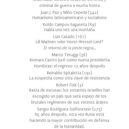
criminal de guerra a mucha honra
Juan J. Paz y Miño Cepeda
(
342
)
Humanismo latinoamericano y socialismo
Koldo Campos Sagaseta
(
69
)
Había una vez una montaña
Luis Casado
(
161
)
Lili Marleen oder Horst-Wessel-Lied?
El retorno de la peste negra…
Marco Teruggi
(
38
)
Xiomara Castro juró como nueva presidenta
Honduras: el regreso 12 años después
Reinaldo Spitaletta
(
192
)
La sospecha como otra clave de resistencia
Robert Fisk
(
3
)
Basta de excusas: los votantes israelíes han
escogido un país que será espejo de los
brutales regímenes de sus vecinos árabes
Sergio Rodríguez Gelfenstein
(
273
)
85 años después, otra vez Rusia está
haciendo la mayor contribución en defensa
de la humanidad.