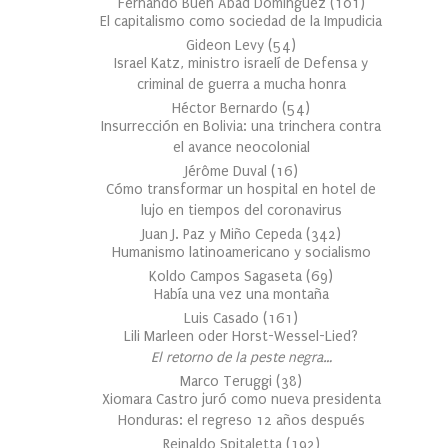
Fernando Buen Abad Domínguez
(
101
)
El capitalismo como sociedad de la Impudicia
Gideon Levy
(
54
)
Israel Katz, ministro israelí de Defensa y
criminal de guerra a mucha honra
Héctor Bernardo
(
54
)
Insurrección en Bolivia: una trinchera contra
el avance neocolonial
Jérôme Duval
(
16
)
Cómo transformar un hospital en hotel de
lujo en tiempos del coronavirus
Juan J. Paz y Miño Cepeda
(
342
)
Humanismo latinoamericano y socialismo
Koldo Campos Sagaseta
(
69
)
Había una vez una montaña
Luis Casado
(
161
)
Lili Marleen oder Horst-Wessel-Lied?
El retorno de la peste negra…
Marco Teruggi
(
38
)
Xiomara Castro juró como nueva presidenta
Honduras: el regreso 12 años después
Reinaldo Spitaletta
(
192
)