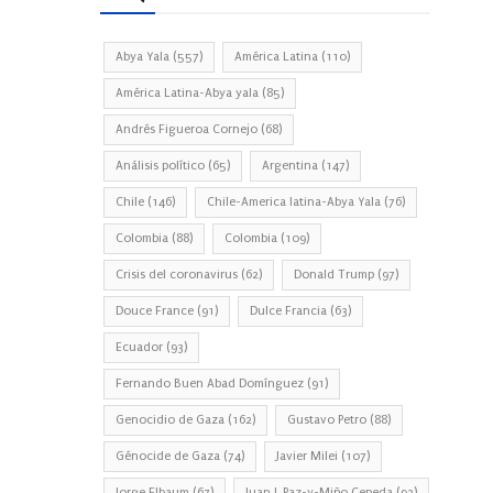
Abya Yala
(557)
América Latina
(110)
América Latina-Abya yala
(85)
Andrés Figueroa Cornejo
(68)
Análisis político
(65)
Argentina
(147)
Chile
(146)
Chile-America latina-Abya Yala
(76)
Colombia
(88)
Colombia
(109)
Crisis del coronavirus
(62)
Donald Trump
(97)
Douce France
(91)
Dulce Francia
(63)
Ecuador
(93)
Fernando Buen Abad Domínguez
(91)
Genocidio de Gaza
(162)
Gustavo Petro
(88)
Génocide de Gaza
(74)
Javier Milei
(107)
Jorge Elbaum
(67)
Juan J. Paz-y-Miño Cepeda
(93)