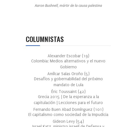
Aaron Bushnell, mártir de la causa palestina
COLUMNISTAS
Alexander Escobar
(
19
)
Colombia: Medios alternativos y el nuevo
Gobierno
Amílcar Salas Oroño
(
5
)
Desafíos y gobernabilidad del próximo
mandato de Lula
Éric Toussaint
(
42
)
Grecia 2015 | De la esperanza a la
capitulación | Lecciones para el futuro
Fernando Buen Abad Domínguez
(
101
)
El capitalismo como sociedad de la Impudicia
Gideon Levy
(
54
)
Israel Katz, ministro israelí de Defensa y