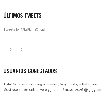
ÚLTIMOS TWEETS
Tweets by @LaPlumaOficial
USUARIOS CONECTADOS
Total
859
users including
0
member,
859
guests,
0
bot online
Most users ever online were
9512
, on 8 mayo, 2026 @ 3:59 pm