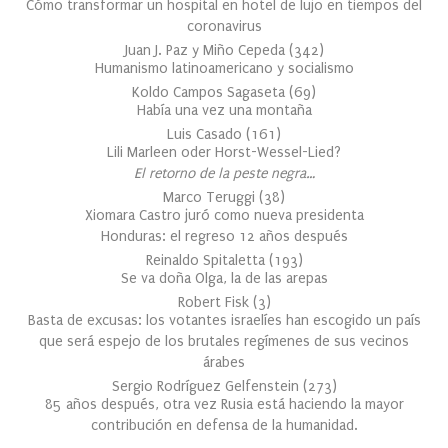
Cómo transformar un hospital en hotel de lujo en tiempos del
coronavirus
Juan J. Paz y Miño Cepeda
(
342
)
Humanismo latinoamericano y socialismo
Koldo Campos Sagaseta
(
69
)
Había una vez una montaña
Luis Casado
(
161
)
Lili Marleen oder Horst-Wessel-Lied?
El retorno de la peste negra…
Marco Teruggi
(
38
)
Xiomara Castro juró como nueva presidenta
Honduras: el regreso 12 años después
Reinaldo Spitaletta
(
193
)
Se va doña Olga, la de las arepas
Robert Fisk
(
3
)
Basta de excusas: los votantes israelíes han escogido un país
que será espejo de los brutales regímenes de sus vecinos
árabes
Sergio Rodríguez Gelfenstein
(
273
)
85 años después, otra vez Rusia está haciendo la mayor
contribución en defensa de la humanidad.