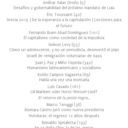
Amílcar Salas Oroño
(
5
)
Desafíos y gobernabilidad del próximo mandato de Lula
Éric Toussaint
(
42
)
Grecia 2015 | De la esperanza a la capitulación | Lecciones para
el futuro
Fernando Buen Abad Domínguez
(
101
)
El capitalismo como sociedad de la Impudicia
Gideon Levy
(
55
)
Cómo un adolescente, y no un periodista, desmontó el plan
israelí de «emigración voluntaria» de Gaza
Juan J. Paz y Miño Cepeda
(
342
)
Humanismo latinoamericano y socialismo
Koldo Campos Sagaseta
(
69
)
Había una vez una montaña
Luis Casado
(
161
)
Lili Marleen oder Horst-Wessel-Lied?
El retorno de la peste negra…
Marco Teruggi
(
38
)
Xiomara Castro juró como nueva presidenta
Honduras: el regreso 12 años después
Reinaldo Spitaletta
(
193
)
Se va doña Olga, la de las arepas