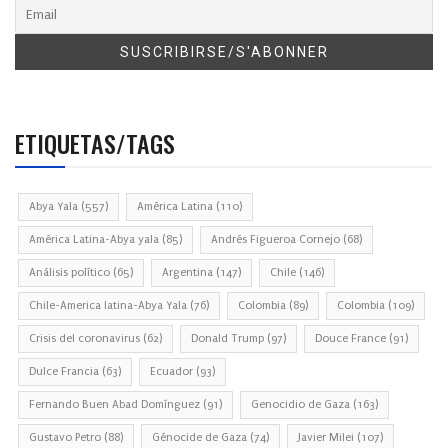
ETIQUETAS/TAGS
Abya Yala
(557)
América Latina
(110)
América Latina-Abya yala
(85)
Andrés Figueroa Cornejo
(68)
Análisis político
(65)
Argentina
(147)
Chile
(146)
Chile-America latina-Abya Yala
(76)
Colombia
(89)
Colombia
(109)
Crisis del coronavirus
(62)
Donald Trump
(97)
Douce France
(91)
Dulce Francia
(63)
Ecuador
(93)
Fernando Buen Abad Domínguez
(91)
Genocidio de Gaza
(163)
Gustavo Petro
(88)
Génocide de Gaza
(74)
Javier Milei
(107)