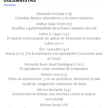
Alexander Escobar
(
19
)
Colombia: Medios alternativos y el nuevo Gobierno
Amílcar Salas Oroño
(
5
)
Desafíos y gobernabilidad del próximo mandato de Lula
Carlos E. Lippo
(
14
)
El imperio está tratando de aplicar en Venezuela el escenario
«Libia-2011»
Éric Toussaint
(
42
)
Grecia 2015 | De la esperanza a la capitulación | Lecciones para
el futuro
Fernando Buen Abad Domínguez
(
101
)
El capitalismo como sociedad de la Impudicia
Gideon Levy
(
55
)
Cómo un adolescente, y no un periodista, desmontó el plan
israelí de «emigración voluntaria» de Gaza
Héctor Bernardo
(
54
)
Insurrección en Bolivia: una trinchera contra el avance
neocolonial
Jérôme Duval
(
16
)