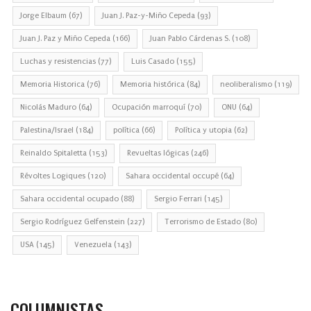
Jorge Elbaum
(67)
Juan J. Paz-y-Miño Cepeda
(93)
Juan J. Paz y Miño Cepeda
(166)
Juan Pablo Cárdenas S.
(108)
Luchas y resistencias
(77)
Luis Casado
(155)
Memoria Historica
(76)
Memoria histórica
(84)
neoliberalismo
(119)
Nicolás Maduro
(64)
Ocupación marroquí
(70)
ONU
(64)
Palestina/Israel
(184)
política
(66)
Política y utopia
(62)
Reinaldo Spitaletta
(153)
Revueltas lógicas
(246)
Révoltes Logiques
(120)
Sahara occidental occupé
(64)
Sahara occidental ocupado
(88)
Sergio Ferrari
(145)
Sergio Rodríguez Gelfenstein
(227)
Terrorismo de Estado
(80)
USA
(145)
Venezuela
(143)
COLUMNISTAS