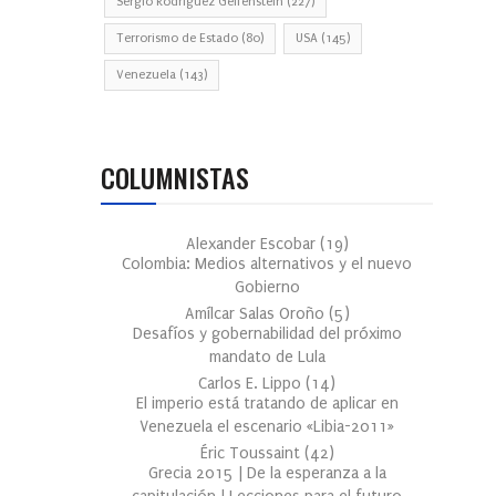
Sergio Rodríguez Gelfenstein
(227)
Terrorismo de Estado
(80)
USA
(145)
Venezuela
(143)
COLUMNISTAS
Alexander Escobar
(
19
)
Colombia: Medios alternativos y el nuevo
Gobierno
Amílcar Salas Oroño
(
5
)
Desafíos y gobernabilidad del próximo
mandato de Lula
Carlos E. Lippo
(
14
)
El imperio está tratando de aplicar en
Venezuela el escenario «Libia-2011»
Éric Toussaint
(
42
)
Grecia 2015 | De la esperanza a la