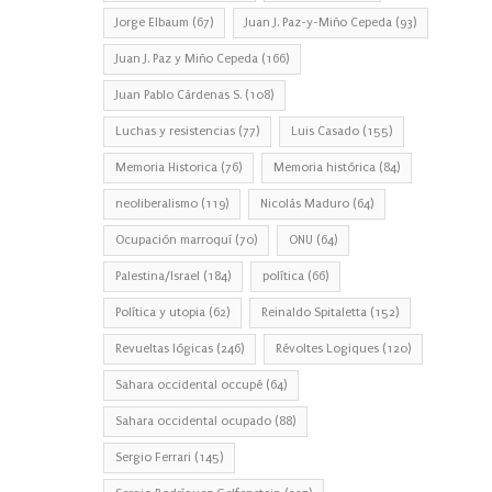
Jorge Elbaum
(67)
Juan J. Paz-y-Miño Cepeda
(93)
Juan J. Paz y Miño Cepeda
(166)
Juan Pablo Cárdenas S.
(108)
Luchas y resistencias
(77)
Luis Casado
(155)
Memoria Historica
(76)
Memoria histórica
(84)
neoliberalismo
(119)
Nicolás Maduro
(64)
Ocupación marroquí
(70)
ONU
(64)
Palestina/Israel
(184)
política
(66)
Política y utopia
(62)
Reinaldo Spitaletta
(152)
Revueltas lógicas
(246)
Révoltes Logiques
(120)
Sahara occidental occupé
(64)
Sahara occidental ocupado
(88)
Sergio Ferrari
(145)