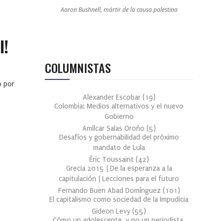
Aaron Bushnell, mártir de la causa palestina
l!
COLUMNISTAS
o por
Alexander Escobar
(
19
)
Colombia: Medios alternativos y el nuevo
Gobierno
Amílcar Salas Oroño
(
5
)
Desafíos y gobernabilidad del próximo
mandato de Lula
Éric Toussaint
(
42
)
Grecia 2015 | De la esperanza a la
capitulación | Lecciones para el futuro
Fernando Buen Abad Domínguez
(
101
)
El capitalismo como sociedad de la Impudicia
Gideon Levy
(
55
)
Cómo un adolescente, y no un periodista,