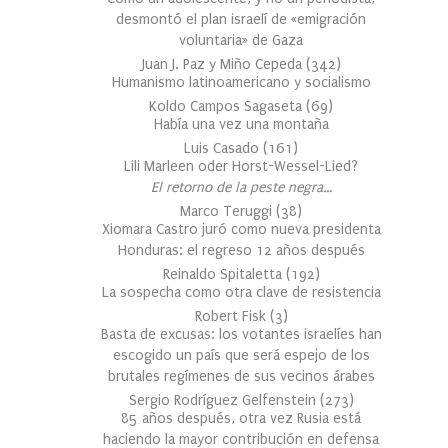
desmontó el plan israelí de «emigración
voluntaria» de Gaza
Juan J. Paz y Miño Cepeda
(
342
)
Humanismo latinoamericano y socialismo
Koldo Campos Sagaseta
(
69
)
Había una vez una montaña
Luis Casado
(
161
)
Lili Marleen oder Horst-Wessel-Lied?
El retorno de la peste negra…
Marco Teruggi
(
38
)
Xiomara Castro juró como nueva presidenta
Honduras: el regreso 12 años después
Reinaldo Spitaletta
(
192
)
La sospecha como otra clave de resistencia
Robert Fisk
(
3
)
Basta de excusas: los votantes israelíes han
escogido un país que será espejo de los
brutales regímenes de sus vecinos árabes
Sergio Rodríguez Gelfenstein
(
273
)
85 años después, otra vez Rusia está
haciendo la mayor contribución en defensa