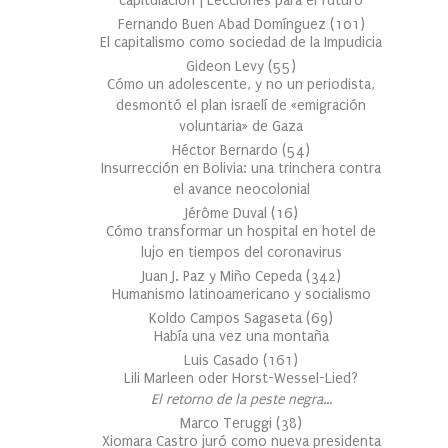
capitulación | Lecciones para el futuro
Fernando Buen Abad Domínguez
(
101
)
El capitalismo como sociedad de la Impudicia
Gideon Levy
(
55
)
Cómo un adolescente, y no un periodista,
desmontó el plan israelí de «emigración
voluntaria» de Gaza
Héctor Bernardo
(
54
)
Insurrección en Bolivia: una trinchera contra
el avance neocolonial
Jérôme Duval
(
16
)
Cómo transformar un hospital en hotel de
lujo en tiempos del coronavirus
Juan J. Paz y Miño Cepeda
(
342
)
Humanismo latinoamericano y socialismo
Koldo Campos Sagaseta
(
69
)
Había una vez una montaña
Luis Casado
(
161
)
Lili Marleen oder Horst-Wessel-Lied?
El retorno de la peste negra…
Marco Teruggi
(
38
)
Xiomara Castro juró como nueva presidenta