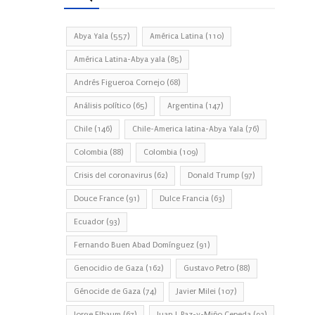
Abya Yala
(557)
América Latina
(110)
América Latina-Abya yala
(85)
Andrés Figueroa Cornejo
(68)
Análisis político
(65)
Argentina
(147)
Chile
(146)
Chile-America latina-Abya Yala
(76)
Colombia
(88)
Colombia
(109)
Crisis del coronavirus
(62)
Donald Trump
(97)
Douce France
(91)
Dulce Francia
(63)
Ecuador
(93)
Fernando Buen Abad Domínguez
(91)
Genocidio de Gaza
(162)
Gustavo Petro
(88)
Génocide de Gaza
(74)
Javier Milei
(107)
Jorge Elbaum
(67)
Juan J. Paz-y-Miño Cepeda
(93)