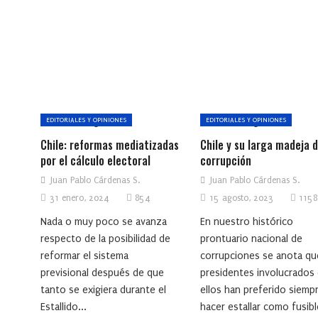
EDITORIALES Y OPINIONES
EDITORIALES Y OPINIONES
Chile: reformas mediatizadas
Chile y su larga madeja 
por el cálculo electoral
corrupción
Juan Pablo Cárdenas S.
Juan Pablo Cárdenas S.
31 enero, 2024
854
15 agosto, 2023
1158
Nada o muy poco se avanza
En nuestro histórico
respecto de la posibilidad de
prontuario nacional de
reformar el sistema
corrupciones se anota qu
previsional después de que
presidentes involucrados
tanto se exigiera durante el
ellos han preferido siemp
Estallido...
hacer estallar como fusibl