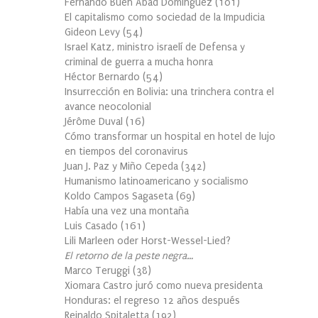
Fernando Buen Abad Domínguez
(
101
)
El capitalismo como sociedad de la Impudicia
Gideon Levy
(
54
)
Israel Katz, ministro israelí de Defensa y
criminal de guerra a mucha honra
Héctor Bernardo
(
54
)
Insurrección en Bolivia: una trinchera contra el
avance neocolonial
Jérôme Duval
(
16
)
Cómo transformar un hospital en hotel de lujo
en tiempos del coronavirus
Juan J. Paz y Miño Cepeda
(
342
)
Humanismo latinoamericano y socialismo
Koldo Campos Sagaseta
(
69
)
Había una vez una montaña
Luis Casado
(
161
)
Lili Marleen oder Horst-Wessel-Lied?
El retorno de la peste negra…
Marco Teruggi
(
38
)
Xiomara Castro juró como nueva presidenta
Honduras: el regreso 12 años después
Reinaldo Spitaletta
(
192
)