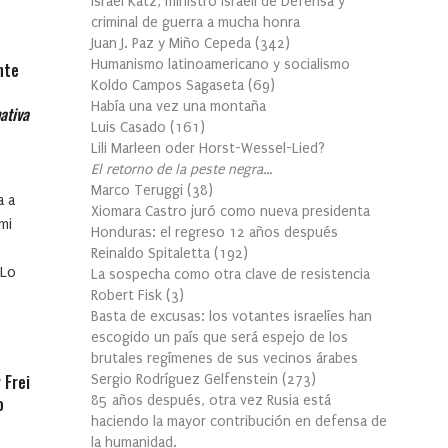
Israel Katz, ministro israelí de Defensa y
criminal de guerra a mucha honra
Juan J. Paz y Miño Cepeda
(
342
)
Humanismo latinoamericano y socialismo
nte
Koldo Campos Sagaseta
(
69
)
Había una vez una montaña
ativa
Luis Casado
(
161
)
Lili Marleen oder Horst-Wessel-Lied?
El retorno de la peste negra…
Marco Teruggi
(
38
)
a a
Xiomara Castro juró como nueva presidenta
mi
Honduras: el regreso 12 años después
Reinaldo Spitaletta
(
192
)
 Lo
La sospecha como otra clave de resistencia
Robert Fisk
(
3
)
Basta de excusas: los votantes israelíes han
escogido un país que será espejo de los
brutales regímenes de sus vecinos árabes
 Frei
Sergio Rodríguez Gelfenstein
(
273
)
o
85 años después, otra vez Rusia está
haciendo la mayor contribución en defensa de
la humanidad.