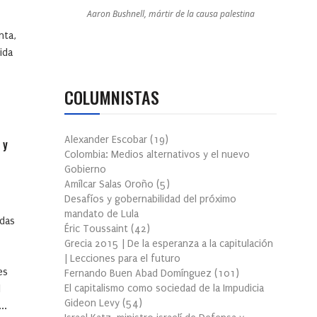
Aaron Bushnell, mártir de la causa palestina
nta,
ida
COLUMNISTAS
Alexander Escobar
(
19
)
 y
Colombia: Medios alternativos y el nuevo
Gobierno
Amílcar Salas Oroño
(
5
)
Desafíos y gobernabilidad del próximo
mandato de Lula
das
Éric Toussaint
(
42
)
Grecia 2015 | De la esperanza a la capitulación
| Lecciones para el futuro
es
Fernando Buen Abad Domínguez
(
101
)
El capitalismo como sociedad de la Impudicia
l
Gideon Levy
(
54
)
..