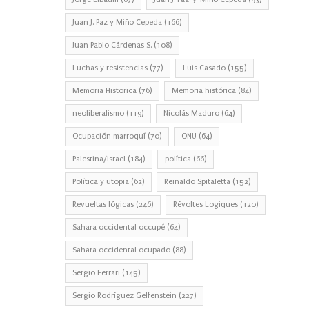
Juan J. Paz y Miño Cepeda
(166)
Juan Pablo Cárdenas S.
(108)
Luchas y resistencias
(77)
Luis Casado
(155)
Memoria Historica
(76)
Memoria histórica
(84)
neoliberalismo
(119)
Nicolás Maduro
(64)
Ocupación marroquí
(70)
ONU
(64)
Palestina/Israel
(184)
política
(66)
Política y utopia
(62)
Reinaldo Spitaletta
(152)
Revueltas lógicas
(246)
Révoltes Logiques
(120)
Sahara occidental occupé
(64)
Sahara occidental ocupado
(88)
Sergio Ferrari
(145)
Sergio Rodríguez Gelfenstein
(227)