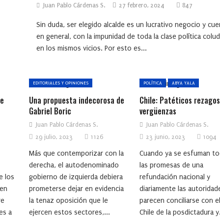
Juan Pablo Cárdenas S.
27 febrero, 2024
847
Sin duda, ser elegido alcalde es un lucrativo negocio y cue
en general, con la impunidad de toda la clase política colud
en los mismos vicios. Por esto es...
EDITORIALES Y OPINIONES
POLÍTICA
ABYA YALA
de
Una propuesta indecorosa de
Chile: Patéticos rezagos
Gabriel Boric
vergüenzas
Juan Pablo Cárdenas S.
Juan Pablo Cárdenas S.
29 julio, 2023
1126
23 junio, 2023
1094
Más que contemporizar con la
Cuando ya se esfuman to
derecha, el autodenominado
las promesas de una
e los
gobierno de izquierda debiera
refundación nacional y
 en
prometerse dejar en evidencia
diariamente las autoridad
re
la tenaz oposición que le
parecen conciliarse con e
es a
ejercen estos sectores,...
Chile de la posdictadura y.