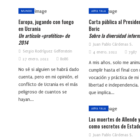
MUNDO
ABYA YALA
Europa, jugando con fuego
Carta pública al Preside
en Ucrania
Boric
Un artículo «profético» de
Sobre la diversidad inform
2014
Juan Pablo Cárdenas S.
Sergio Rodríguez Gelfenstein
4 enero, 2022
7987
27 enero, 2022
8086
A mis años, solo me anim
No sé si alguien se habrá dado
cumplir hasta el final con 
cuenta, pero en mi opinión, el
vocación y práctica de mi
conflicto de Ucrania es el más
libertad e independencia.
peligroso de cuantos se
que implica...
hayan...
ABYA YALA
Las muertes de Allende y
como secretos de Estad
Juan Pablo Cárdenas S.