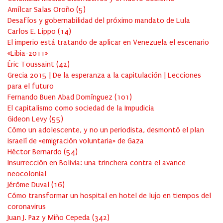
Amílcar Salas Oroño
(
5
)
Desafíos y gobernabilidad del próximo mandato de Lula
Carlos E. Lippo
(
14
)
El imperio está tratando de aplicar en Venezuela el escenario
«Libia-2011»
Éric Toussaint
(
42
)
Grecia 2015 | De la esperanza a la capitulación | Lecciones
para el futuro
Fernando Buen Abad Domínguez
(
101
)
El capitalismo como sociedad de la Impudicia
Gideon Levy
(
55
)
Cómo un adolescente, y no un periodista, desmontó el plan
israelí de «emigración voluntaria» de Gaza
Héctor Bernardo
(
54
)
Insurrección en Bolivia: una trinchera contra el avance
neocolonial
Jérôme Duval
(
16
)
Cómo transformar un hospital en hotel de lujo en tiempos del
coronavirus
Juan J. Paz y Miño Cepeda
(
342
)