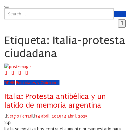
Etiqueta:
Italia-protesta
ciudadana
DDHH
Editoriales y Opiniones
Italia: Protesta antibélica y un
latido de memoria argentina
Author
Posted
Sergio Ferrari
14 abril, 2025
14 abril, 2025
on
848
Italia se moviliza hoy contra el aumento presupuestario para