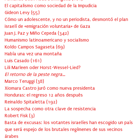
El capitalismo como sociedad de la Impudicia
Gideon Levy
(
55
)
Cómo un adolescente, y no un periodista, desmontó el plan
israelí de «emigración voluntaria» de Gaza
Juan J. Paz y Miño Cepeda
(
342
)
Humanismo latinoamericano y socialismo
Koldo Campos Sagaseta
(
69
)
Había una vez una montaña
Luis Casado
(
161
)
Lili Marleen oder Horst-Wessel-Lied?
El retorno de la peste negra…
Marco Teruggi
(
38
)
Xiomara Castro juró como nueva presidenta
Honduras: el regreso 12 años después
Reinaldo Spitaletta
(
192
)
La sospecha como otra clave de resistencia
Robert Fisk
(
3
)
Basta de excusas: los votantes israelíes han escogido un país
que será espejo de los brutales regímenes de sus vecinos
árabes