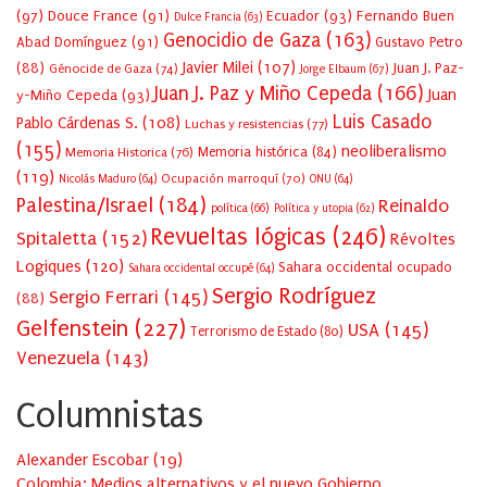
(97)
Douce France
(91)
Ecuador
(93)
Fernando Buen
Dulce Francia
(63)
Genocidio de Gaza
(163)
Abad Domínguez
(91)
Gustavo Petro
Javier Milei
(107)
(88)
Juan J. Paz-
Génocide de Gaza
(74)
Jorge Elbaum
(67)
Juan J. Paz y Miño Cepeda
(166)
Juan
y-Miño Cepeda
(93)
Luis Casado
Pablo Cárdenas S.
(108)
Luchas y resistencias
(77)
(155)
neoliberalismo
Memoria Historica
(76)
Memoria histórica
(84)
(119)
Ocupación marroquí
(70)
Nicolás Maduro
(64)
ONU
(64)
Palestina/Israel
(184)
Reinaldo
política
(66)
Política y utopia
(62)
Revueltas lógicas
(246)
Spitaletta
(152)
Révoltes
Logiques
(120)
Sahara occidental ocupado
Sahara occidental occupé
(64)
Sergio Rodríguez
Sergio Ferrari
(145)
(88)
Gelfenstein
(227)
USA
(145)
Terrorismo de Estado
(80)
Venezuela
(143)
Columnistas
Alexander Escobar
(
19
)
Colombia: Medios alternativos y el nuevo Gobierno