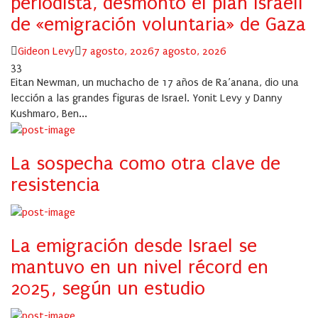
periodista, desmontó el plan israelí
de «emigración voluntaria» de Gaza
Author
Posted
Gideon Levy
7 agosto, 2026
7 agosto, 2026
on
33
Eitan Newman, un muchacho de 17 años de Ra’anana, dio una
lección a las grandes figuras de Israel. Yonit Levy y Danny
Kushmaro, Ben...
La sospecha como otra clave de
resistencia
La emigración desde Israel se
mantuvo en un nivel récord en
2025, según un estudio