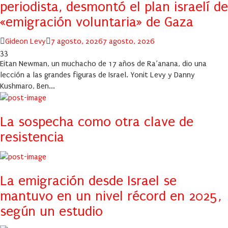
periodista, desmontó el plan israelí de
«emigración voluntaria» de Gaza
Author
Posted
Gideon Levy
7 agosto, 2026
7 agosto, 2026
on
33
Eitan Newman, un muchacho de 17 años de Ra’anana, dio una
lección a las grandes figuras de Israel. Yonit Levy y Danny
Kushmaro, Ben...
La sospecha como otra clave de
resistencia
La emigración desde Israel se
mantuvo en un nivel récord en 2025,
según un estudio