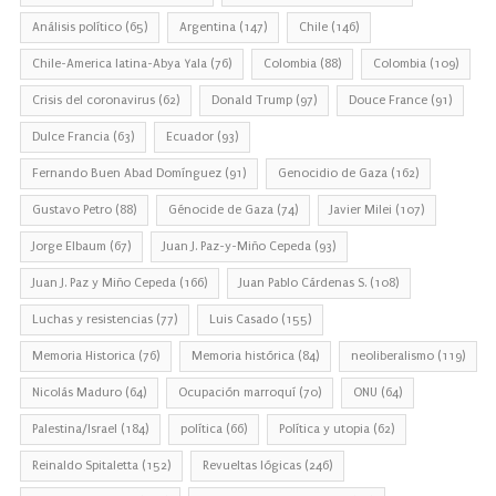
Análisis político
(65)
Argentina
(147)
Chile
(146)
Chile-America latina-Abya Yala
(76)
Colombia
(88)
Colombia
(109)
Crisis del coronavirus
(62)
Donald Trump
(97)
Douce France
(91)
Dulce Francia
(63)
Ecuador
(93)
Fernando Buen Abad Domínguez
(91)
Genocidio de Gaza
(162)
Gustavo Petro
(88)
Génocide de Gaza
(74)
Javier Milei
(107)
Jorge Elbaum
(67)
Juan J. Paz-y-Miño Cepeda
(93)
Juan J. Paz y Miño Cepeda
(166)
Juan Pablo Cárdenas S.
(108)
Luchas y resistencias
(77)
Luis Casado
(155)
Memoria Historica
(76)
Memoria histórica
(84)
neoliberalismo
(119)
Nicolás Maduro
(64)
Ocupación marroquí
(70)
ONU
(64)
Palestina/Israel
(184)
política
(66)
Política y utopia
(62)
Reinaldo Spitaletta
(152)
Revueltas lógicas
(246)