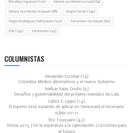
Révoltes Logiques
(120)
Sahara occidental occupé
(64)
Sahara occidental ocupado
(88)
Sergio Ferrari
(145)
Sergio Rodríguez Gelfenstein
(227)
Terrorismo de Estado
(80)
USA
(145)
Venezuela
(143)
COLUMNISTAS
Alexander Escobar
(
19
)
Colombia: Medios alternativos y el nuevo Gobierno
Amílcar Salas Oroño
(
5
)
Desafíos y gobernabilidad del próximo mandato de Lula
Carlos E. Lippo
(
14
)
El imperio está tratando de aplicar en Venezuela el escenario
«Libia-2011»
Éric Toussaint
(
42
)
Grecia 2015 | De la esperanza a la capitulación | Lecciones para
el futuro