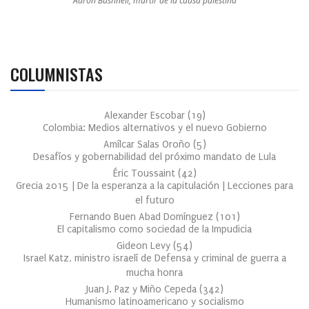
Aaron Bushnell, mártir de la causa palestina
COLUMNISTAS
Alexander Escobar
(
19
)
Colombia: Medios alternativos y el nuevo Gobierno
Amílcar Salas Oroño
(
5
)
Desafíos y gobernabilidad del próximo mandato de Lula
Éric Toussaint
(
42
)
Grecia 2015 | De la esperanza a la capitulación | Lecciones para
el futuro
Fernando Buen Abad Domínguez
(
101
)
El capitalismo como sociedad de la Impudicia
Gideon Levy
(
54
)
Israel Katz, ministro israelí de Defensa y criminal de guerra a
mucha honra
Juan J. Paz y Miño Cepeda
(
342
)
Humanismo latinoamericano y socialismo