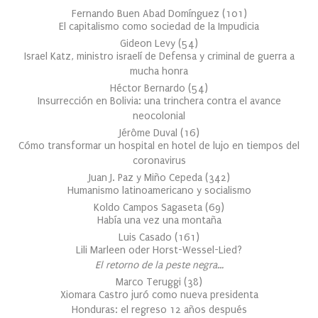
Fernando Buen Abad Domínguez
(
101
)
El capitalismo como sociedad de la Impudicia
Gideon Levy
(
54
)
Israel Katz, ministro israelí de Defensa y criminal de guerra a
mucha honra
Héctor Bernardo
(
54
)
Insurrección en Bolivia: una trinchera contra el avance
neocolonial
Jérôme Duval
(
16
)
Cómo transformar un hospital en hotel de lujo en tiempos del
coronavirus
Juan J. Paz y Miño Cepeda
(
342
)
Humanismo latinoamericano y socialismo
Koldo Campos Sagaseta
(
69
)
Había una vez una montaña
Luis Casado
(
161
)
Lili Marleen oder Horst-Wessel-Lied?
El retorno de la peste negra…
Marco Teruggi
(
38
)
Xiomara Castro juró como nueva presidenta
Honduras: el regreso 12 años después